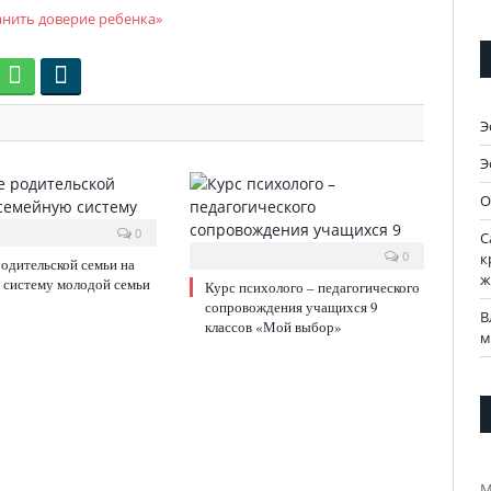
ранить доверие ребенка»
Э
Э
О
0
С
0
к
одительской семьи на
ж
 систему молодой семьи
Курс психолого – педагогического
сопровождения учащихся 9
В
классов «Мой выбор»
м
М