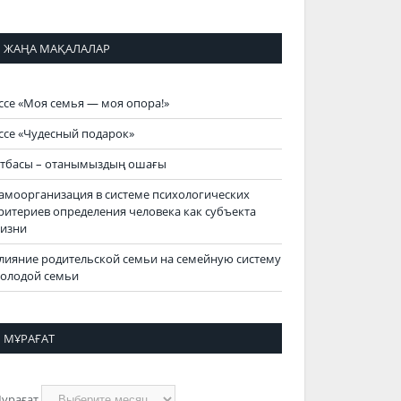
ЖАҢА МАҚАЛАЛАР
ссе «Моя семья — моя опора!»
ссе «Чудесный подарок»
тбасы – отанымыздың ошағы
амоорганизация в системе психологических
ритериев определения человека как субъекта
изни
лияние родительской семьи на семейную систему
олодой семьи
МҰРАҒАТ
ұрағат