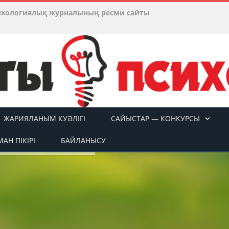
ихологиялық журналының ресми сайты
ЖАРИЯЛАНЫМ КУӘЛІГІ
САЙЫСТАР — КОНКУРСЫ
АН ПІКІРІ
БАЙЛАНЫСУ