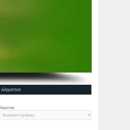
АЙДАРЛАР
йдарлар