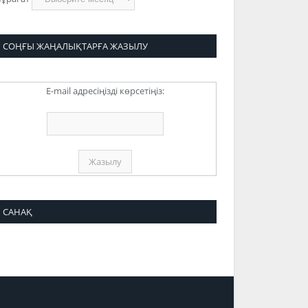
СОҢҒЫ ЖАҢАЛЫҚТАРҒА ЖАЗЫЛУ
E-mail адресіңізді көрсетіңіз:
САНАҚ