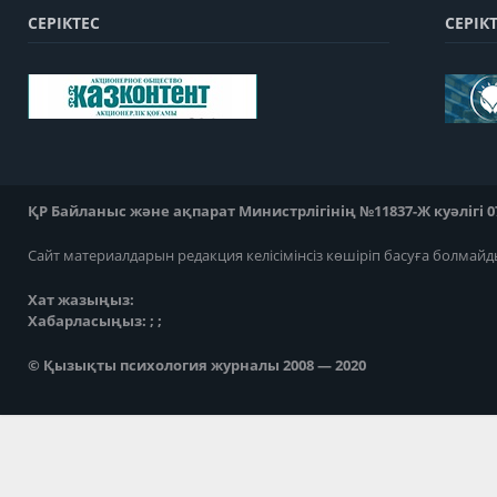
СЕРІКТЕС
СЕРІК
ҚР Байланыс және ақпарат Министрлігінің №11837-Ж куәлігі 07
Сайт материалдарын редакция келісімінсіз көшіріп басуға болмайд
Хат жазыңыз:
Хабарласыңыз: ; ;
© Қызықты психология журналы 2008 — 2020