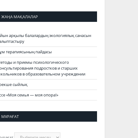
ЖАҢА МАҚАЛАЛАР
йын арқылы балалардың экологиялық санасын
алыптастыру
ұм терапиясының пайдасы
етоды и приемы психологического
онсультирования подростков и старших
кольников в образовательном учреждении
рекше сыйлық
ссе «Моя семья — моя опора!»
МҰРАҒАТ
ұрағат