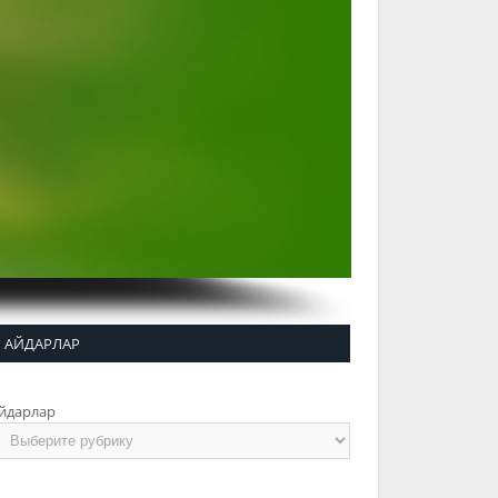
АЙДАРЛАР
йдарлар