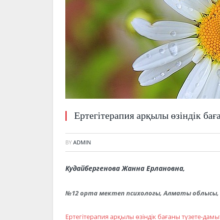
Ертегітерапия арқылы өзіндік бағ
BY
ADMIN
Кудайбергенова Жанна Ерлановна,
№12 орта мектеп психологы, Алматы облысы, 
Ертегітерапия арқылы өзіндік бағаны түзете-дамы