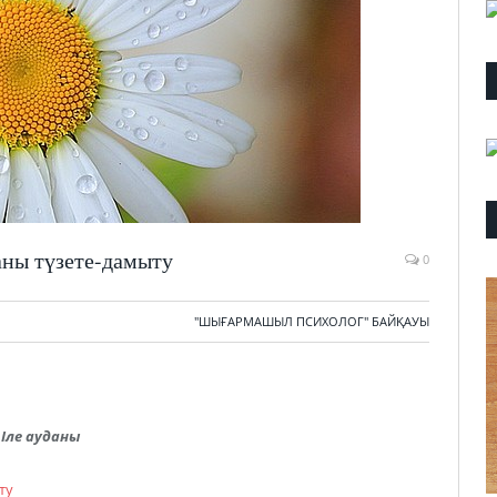
аны түзете-дамыту
0
"ШЫҒАРМАШЫЛ ПСИХОЛОГ" БАЙҚАУЫ
Іле ауданы
ту