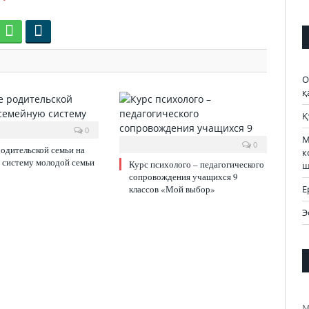
О
қ
Қ
0
М
0
одительской семьи на
к
 систему молодой семьи
Курс психолого – педагогического
ш
сопровождения учащихся 9
Е
классов «Мой выбор»
Э
М