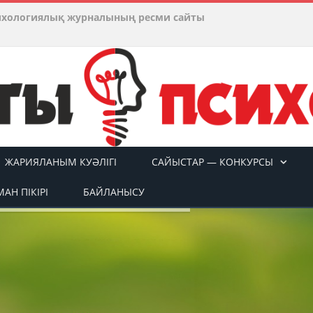
ихологиялық журналының ресми сайты
ЖАРИЯЛАНЫМ КУӘЛІГІ
САЙЫСТАР — КОНКУРСЫ
АН ПІКІРІ
БАЙЛАНЫСУ