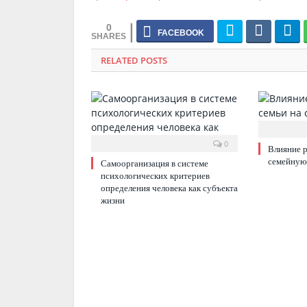
0
RELATED POSTS
0
Влияние р
семейную
Самоорганизация в системе
психологических критериев
определения человека как субъекта
жизни