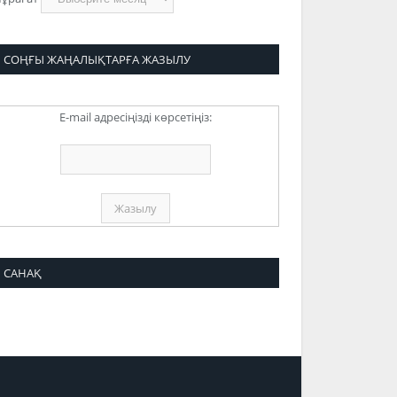
СОҢҒЫ ЖАҢАЛЫҚТАРҒА ЖАЗЫЛУ
E-mail адресіңізді көрсетіңіз:
САНАҚ