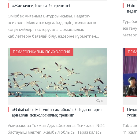
«Жас келсе, іске сәт!» тренингі
Өзін
педа
Өмірбек Айғаным Битұрсынқызы, Педагог-
Тураба
психолог Мақсаты: мұғалімдердің психикалық
өзі тан
көңіл-күйлерін көтеру, шығармашылық
Матери
қабілеттерін бағалай білу, өздеріне құрметпен…
ПЕДАГОГИКАЛЫҚ ПСИХОЛОГИЯ
ПЕД
0
«Өзімізді өзіміз үшін сақтайық!» / Педагогтарға
Педа
арналған психологиялық тренинг
түсін
Умирзакова Токжан Адильбековна, Психолог, №52
Табышо
бастауыш мектеп, Жамбыл облысы, Тараз қаласы
41 жалп