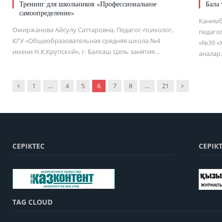
Тренинг для школьников «Профессиональное
Бала 
самоопределение»
Канимб
Омиржанова Айсулу Саттаровна, Педагог-психолог,
педагог
КГУ «Общеобразовательная средняя школа №4
«№39 «
имени Н.К.Крупской», г. Балхаш Цель занятия…
аналар
Previous
Next
1
…
4
5
6
7
8
…
21
СЕРІКТЕС
СЕРІК
TAG CLOUD