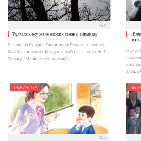
0
Тұлғалық өсу және өзіндік сананы айқындау
«Елік
псих
Бегалиева Гулдана Тастановна, Педагог-психолог,
Шукирб
Жамбыл облысы Шу ауданы №49 негізгі мектебі 1.
психол
Танысу. “Менің мекен-жайым”…
колледж
алушыл
ТРЕНИНГТЕР
ӨЗІН
0