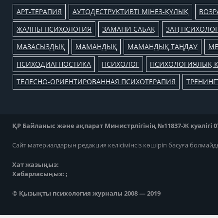
АРТ-ТЕРАПИЯ
АУТОДЕСТРУКТИВТІ МІНЕЗ-ҚҰЛЫҚ
ВОЗР
ЖАЛПЫ ПСИХОЛОГИЯ
ЗАМАНИ САБАҚ
ЗАҢ ПСИХОЛО
МАЗАСЫЗДЫҚ
МАМАНДЫҚ
МАМАНДЫҚ ТАҢДАУ
МЕ
ПСИХОДИАГНОСТИКА
ПСИХОЛОГ
ПСИХОЛОГИЯЛЫҚ К
ТЕЛЕСНО-ОРИЕНТИРОВАННАЯ ПСИХОТЕРАПИЯ
ТРЕНИНГ
ҚР Байланыс және ақпарат Министрлігінің №11837-Ж куәлігі 07
Сайт материалдарын редакция келісімінсіз көшіріп басуға болмайд
Хат жазыңыз:
Хабарласыңыз: ;
© Қызықты психология журналы 2008 — 2019