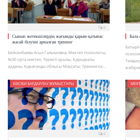
0
Сынып жетекшілердің жағымды қарым-қатынас
Бала 
жасай білуіне арналған тренинг
Батырғ
Бейсенбаева Асыл Галымовна, Мектеп психологы,
психоло
№30 орта мектеп, Теректі ауылы, Қарқаралы
Талдық
ауданы, Қарағанды облысы Мақсаты: Тренингке…
жәбірл
КӘСІБИ БАҒДАРЛАУ ЖҰМЫСТАРЫ
МЕК
0