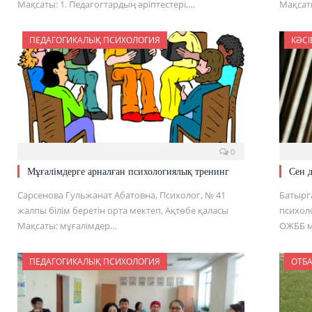
Мақсаты: 1. Педагогтардың әріптестері,…
Мақсат
ПЕДАГОГИКАЛЫҚ ПСИХОЛОГИЯ
КӘСІ
0
Мұғалімдерге арналған психологиялық тренинг
Сен 
Сарсенова Гульжанат Абатовна, Психолог, № 41
Батырг
жалпы білім беретін орта мектеп, Ақтөбе қаласы
психол
Мақсаты: мұғалімдер…
ОЖББ ме
ПЕДАГОГИКАЛЫҚ ПСИХОЛОГИЯ
ОТБ