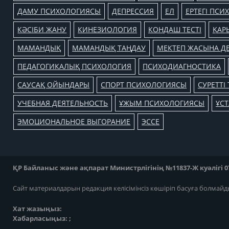
ДАМУ ПСИХОЛОГИЯСЫ
ДЕПРЕССИЯ
ЕЛ
ЕРТЕГІ ПС
КӘСІБИ ЖАНУ
КИНЕЗИОЛОГИЯ
КОНДАШ ТЕСТІ
ҚАР
МАМАНДЫҚ
МАМАНДЫҚ ТАҢДАУ
МЕКТЕП ЖАСЫНА ДЕ
ПЕДАГОГИКАЛЫҚ ПСИХОЛОГИЯ
ПСИХОДИАГНОСТИКА
САУСАҚ ОЙЫНДАРЫ
СПОРТ ПСИХОЛОГИЯСЫ
СУРЕТТІ 
УЧЕБНАЯ ДЕЯТЕЛЬНОСТЬ
ҰЖЫМ ПСИХОЛОГИЯСЫ
ҰС
ЭМОЦИОНАЛЬНОЕ ВЫГОРАНИЕ
ЭССЕ
ҚР Байланыс және ақпарат Министрлігінің №11837-Ж куәлігі 07
Сайт материалдарын редакция келісімінсіз көшіріп басуға болмайд
Хат жазыңыз:
Хабарласыңыз: ;