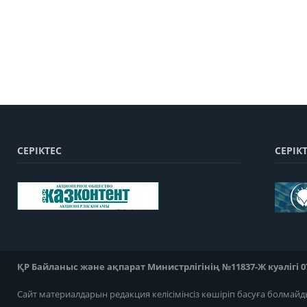
СЕРІКТЕС
СЕРІК
ҚР Байланыс және ақпарат Министрлігінің №11837-Ж куәлігі 07
Сайт материалдарын редакция келісімінсіз көшіріп басуға болмайд