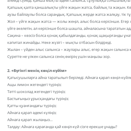
әлемді сүйеді, қанша мықты әдемі салынса, сұлулыққа соншалықты
Қапшық қалта қаншалықты үйге жақын жатса, байлық та жақын. Кер
аузы байлаулы болса сараңдық. Қапшық жерде жатса жалқау, тік тұ
Жол – үйге жақын жатса — жолы жеңіл, алыс болса керісінше. Егер 
үйге әкелетін, ал керісінше болса шашпа, айналасына тарататын ад
Сақина – көзсіз болса қонақ қабылдағанды, қонақ щақырғанды ұна
капитал жинайды. Неке жүзігі – мықты отбасын білдіреді.
Жылан – үйден алыс салынса – жаулары алыс, егер жақын салынса
Суретте не үлкен салынса сенің өмірің үшін маңызы зор.
2. «Бүгінгі менің көңіл-күйім»
Қатысушыларға айна таратылып беріледі. Айнаға қарап көңіл-күйле
Ащы лимон жегендегі түріңіз;
Тәтті шоколад жегендегі түріңіз;
Бастығыңыз ұрысқандағы түріңіз;
Қатты қуанғандағы түріңіз;
Айнаға қарап әдемі күліңіз;
Айнаға қарап жылаңыз…
Талдау: Айнаға қарағанда қай көңіл-күй сізге ерекше ұнады?