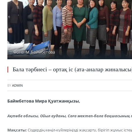
Фото: М.Баймбетова
Бала тәрбиесі – ортақ іс (ата-аналар жиналысы
BY
ADMIN
Баймбетова Мира Қуатжанқызы,
Ақтөбе облысы, Ойыл ауданы, Саға мектеп-бала бақшасының 
Мақсаты:
Сіздердің көңіл-күйлеріңізді жақсарту, бірігіп жұмыс істе