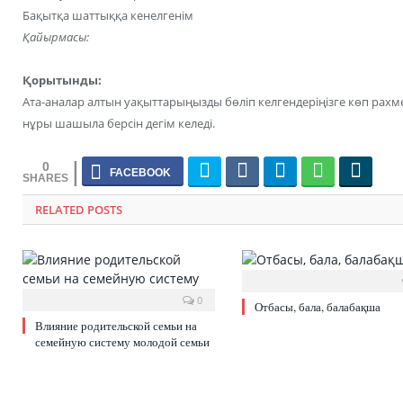
Бақытқа шаттыққа кенелгенім
Қайырмасы:
Қорытынды:
Ата-аналар алтын уақыттарыңызды бөліп келгендеріңізге көп рахм
нұры шашыла берсін дегім келеді.
0
RELATED POSTS
0
Отбасы, бала, балабақша
Влияние родительской семьи на
семейную систему молодой семьи