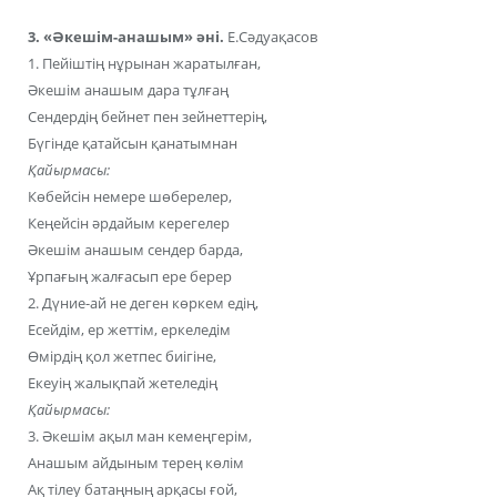
3. «Әкешім-анашым» әні.
Е.Сәдуақасов
1. Пейіштің нұрынан жаратылған,
Әкешім анашым дара тұлғаң
Сендердің бейнет пен зейнеттерің,
Бүгінде қатайсын қанатымнан
Қайырмасы:
Көбейсін немере шөберелер,
Кеңейсін әрдайым керегелер
Әкешім анашым сендер барда,
Ұрпағың жалғасып ере берер
2. Дүние-ай не деген көркем едің,
Есейдім, ер жеттім, еркеледім
Өмірдің қол жетпес биігіне,
Екеуің жалықпай жетеледің
Қайырмасы:
3. Әкешім ақыл ман кемеңгерім,
Анашым айдыным терең көлім
Ақ тілеу батаңның арқасы ғой,