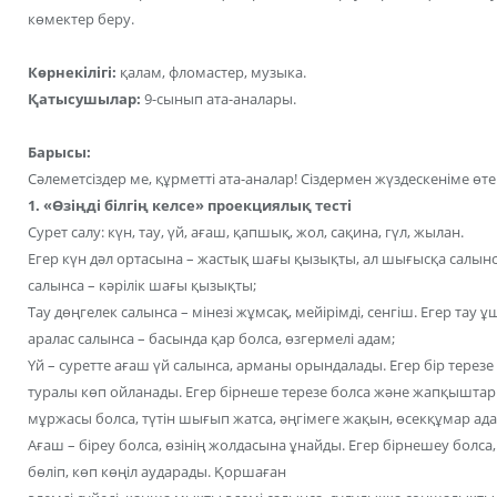
көмектер беру.
Көрнекілігі:
қалам, фломастер, музыка.
Қатысушылар:
9-сынып ата-аналары.
Барысы:
Сәлеметсіздер ме, құрметті ата-аналар! Сіздермен жүздескеніме ө
1. «Өзіңді білгің келсе» проекциялық тесті
Сурет салу: күн, тау, үй, ағаш, қапшық, жол, сақина, гүл, жылан.
Егер күн дәл ортасына – жастық шағы қызықты, ал шығысқа салын
салынса – кәрілік шағы қызықты;
Тау дөңгелек салынса – мінезі жұмсақ, мейірімді, сенгіш. Егер тау ұш
аралас салынса – басында қар болса, өзгермелі адам;
Үй – суретте ағаш үй салынса, арманы орындалады. Егер бір терезе
туралы көп ойланады. Егер бірнеше терезе болса және жапқыштары 
мұржасы болса, түтін шығып жатса, әңгімеге жақын, өсекқұмар ада
Ағаш – біреу болса, өзінің жолдасына ұнайды. Егер бірнешеу болса
бөліп, көп көңіл аударады. Қоршаған