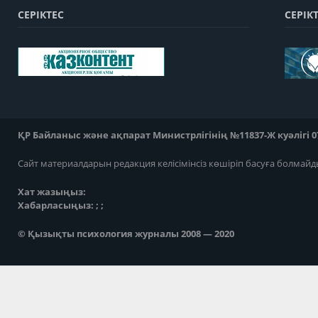
СЕРІКТЕС
СЕРІК
ҚР Байланыс және ақпарат Министрлігінің №11837-Ж куәлігі 07
Сайт материалдарын редакция келісімінсіз көшіріп басуға болмайд
Хат жазыңыз:
Хабарласыңыз: ; ;
© Қызықты психология журналы 2008 — 2020