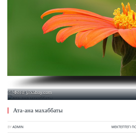
683 қаралым
Фото: pixabay.com
Ата-ана махаббаты
BY
ADMIN
МЕКТЕПТЕГІ 