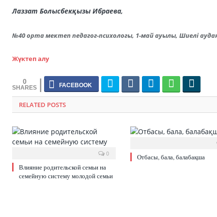
Лаззат Болысбекқызы Ибраева,
№40 орта мектеп педагог-психологы, 1-май ауылы, Шиелі ауд
Жүктеп алу
0
RELATED POSTS
0
Отбасы, бала, балабақша
Влияние родительской семьи на
семейную систему молодой семьи