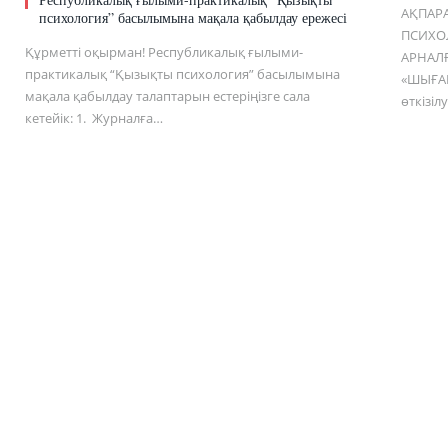
АҚПАРА
психология” басылымына мақала қабылдау ережесі
ПСИХОЛ
Құрметті оқырман! Республикалық ғылыми-
АРНАЛ
практикалық “Қызықты психология” басылымына
«ШЫҒА
мақала қабылдау талаптарын естеріңізге сала
өткізіл
кетейік: 1. Журналға…