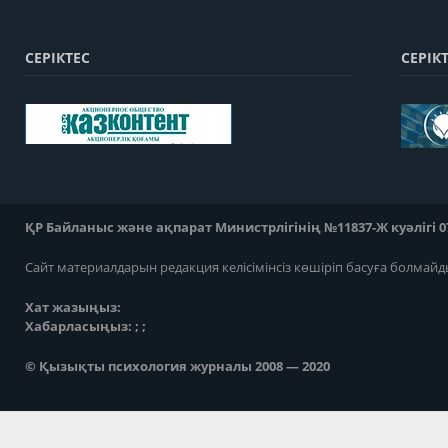
СЕРІКТЕС
СЕРІК
ҚР Байланыс және ақпарат Министрлігінің №11837-Ж куәлігі 07
Сайт материалдарын редакция келісімінсіз көшіріп басуға болмайд
Хат жазыңыз:
Хабарласыңыз: ; ;
© Қызықты психология журналы 2008 — 2020