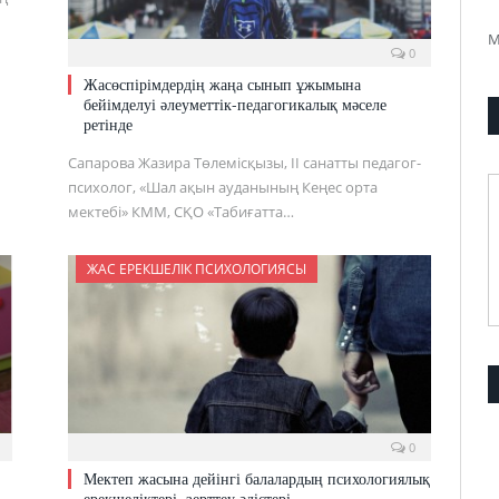
М
0
Жасөспірімдердің жаңа сынып ұжымына
бейімделуі әлеуметтік-педагогикалық мәселе
ретінде
Сапарова Жазира Төлемісқызы, ІІ санатты педагог-
психолог, «Шал ақын ауданының Кеңес орта
мектебі» КММ, СҚО «Табиғатта…
ЖАС ЕРЕКШЕЛІК ПСИХОЛОГИЯСЫ
0
Мектеп жасына дейінгі балалардың психологиялық
ерекшеліктері, зерттеу әдістері