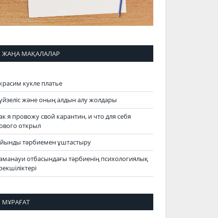
ЖАҢА МАҚАЛАЛАР
красим кукле платье
үйзеліс және оның алдын алу жолдары
ак я провожу свой карантин, и что для себя
ового открыл
йынды тәрбиемен ұштастыру
аманауи отбасындағы тәрбиенің психологиялық
рекшіліктері
МҰРАҒАТ