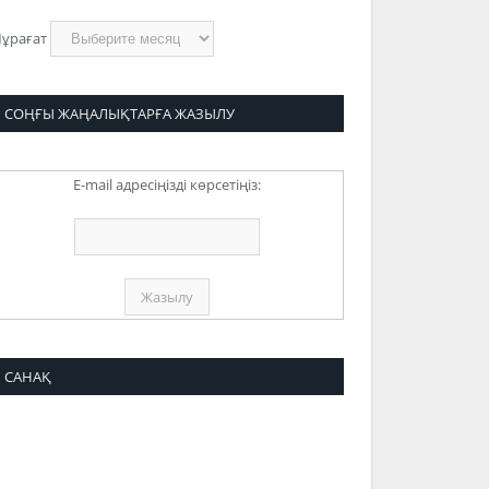
ұрағат
СОҢҒЫ ЖАҢАЛЫҚТАРҒА ЖАЗЫЛУ
E-mail адресіңізді көрсетіңіз:
САНАҚ