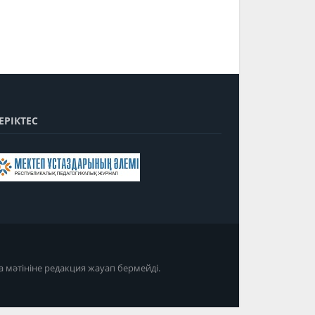
ЕРІКТЕС
а мәтініне редакция жауап бермейді.