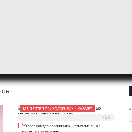
2016
МЕКТЕПТЕГІ ПСИХОЛОГИЯЛЫҚ ҚЫЗМЕТ
А
0
Жасөспірімдер арасындағы жағымсыз мінез-
құлықтың алдын алу