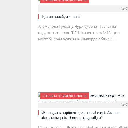
0
Қалың қалай, ата-ана?
Альжанова Гулбану Нуржауовна, ІІ санатты
педагог-психолог, Т.Г. Шевченко ат. №13 орта
мектебі, Арал ауданы Қызылорда облысы…
ОТБАСЫ ПСИХОЛОГИЯСЫ
0
Жанұядағы тәрбиенің ерекшеліктері. Ата-ана
баласының кім болғанын қалайды?
Марта Мүтәліп, Есіл қаласы №3 орта мектебі «Бізд