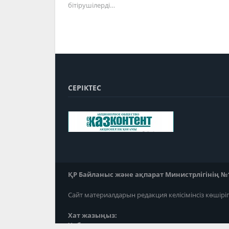
бітірушілерді…
СЕРІКТЕС
ҚР Байланыс және ақпарат Министрлігінің №118
Сайт материалдарын редакция келісімінсіз көшірі
Хат жазыңыз:
Хабарласыңыз: ; ;