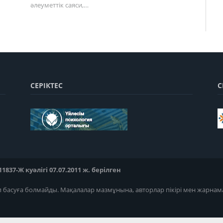
әлеуметтік саяси,…
СЕРІКТЕС
С
37-Ж куәлігі 07.07.2011 ж. берілген
п басуға болмайды. Мақалалар мазмұнына, авторлар пікірі мен жарнам