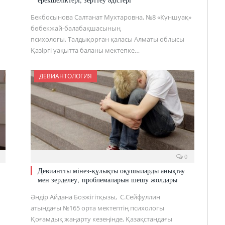
Бекбосынова Салтанат Мухтаровна, №8 «Күншуақ»
бөбекжай-балабақшасының
психологы, Талдықорған қаласы Алматы облысы
Қазіргі уақытта баланы мектепке…
ДЕВИАНТОЛОГИЯ
0
Девиантты мінез-құлықты оқушыларды анықтау
мен зерделеу, проблемаларын шешу жолдары
Әндір Айдана Бозжігітқызы, С.Сейфуллин
атындағы №165 орта мектептің психологы
Қоғамдық жаңарту кезеңінде, Қазақстандағы