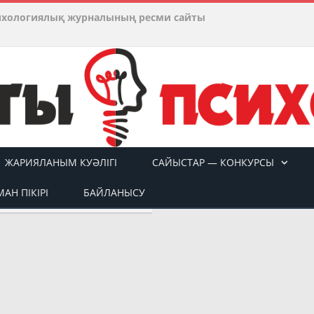
ихологиялық журналының ресми сайты
ЖАРИЯЛАНЫМ КУӘЛІГІ
САЙЫСТАР — КОНКУРСЫ
АН ПІКІРІ
БАЙЛАНЫСУ