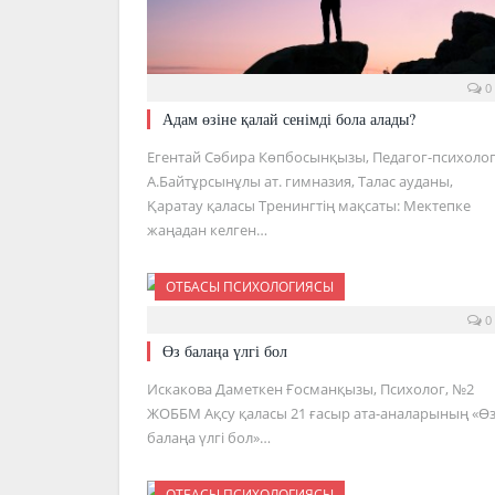
0
Адам өзіне қалай сенімді бола алады?
Егентай Сәбира Көпбосынқызы, Педагог-психолог
А.Байтұрсынұлы ат. гимназия, Талас ауданы,
Қаратау қаласы Тренингтің мақсаты: Мектепке
жаңадан келген…
ОТБАСЫ ПСИХОЛОГИЯСЫ
0
Өз балаңа үлгі бол
Искакова Даметкен Ғосманқызы, Психолог, №2
ЖОББМ Ақсу қаласы 21 ғасыр ата-аналарының «Ө
балаңа үлгі бол»…
ОТБАСЫ ПСИХОЛОГИЯСЫ