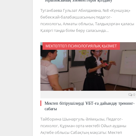
Туганбаева Гульзат Абилдаевна, №8 «Күншуақ»
бөбекжай-балабақшасының педагог-
психологы, Алматы облысы, Талдықорған қаласы
Қазіргі таңда білім беру саласында…
МЕКТЕПТЕГІ ПСИХОЛОГИЯЛЫҚ ҚЫЗМЕТ
0
Мектеп бітірушілерді ҰБТ-ға дайындау тренинг-
сабағы
Тайборина Шынаргуль Әлімқызы, Педагог-
психолог, Құрман орта мектебі Ойыл ауданы
Ақтөбе облысы Сабақтың мақсаты: Мектеп