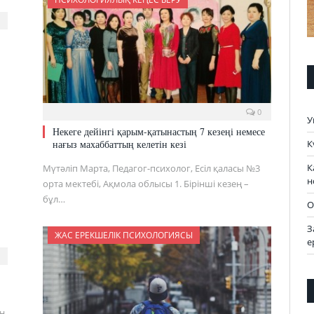
0
У
Некеге дейінгі қарым-қатынастың 7 кезеңі немесе
К
нағыз махаббаттың келетін кезі
К
Мүтәліп Марта, Педагог-психолог, Есіл қаласы №3
н
орта мектебі, Ақмола облысы 1. Бірінші кезең –
бұл…
О
З
ЖАС ЕРЕКШЕЛІК ПСИХОЛОГИЯСЫ
е
ің