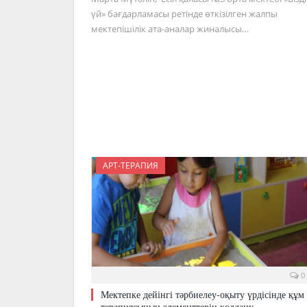
үй» бағдарламасы ретінде өткізілген жалпы
мектепішілік ата-аналар жиналысы…
АРТ-ТЕРАПИЯ
0
Мектепке дейінгі тәрбиелеу-оқыту үрдісінде құм
терапиясының элементтерін қолдану