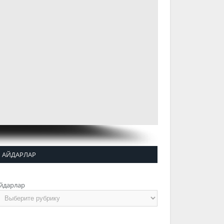
АЙДАРЛАР
йдарлар