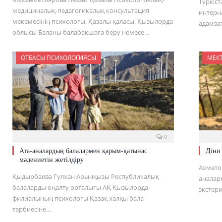
Түркіс
медициналық-педагогикалық консультация
интерн
мекемесінің психологы, Қазалы қаласы, Қызылорда
адамза
облысы Баланы балабақшаға беру немесе…
ОТБАСЫ ПСИХОЛОГИЯСЫ
МЕК
0
Ата-аналардың балалармен қарым-қатынас
Діни
мәдениетін жетілдіру
Ахметов
Қыдырбаева Гүлхан Арынқызы Республикалық
аналар
балаларды оңалту орталығы АҚ Қызылорда
экстер
филиалының психологы Қазақ халқы бала
тәрбиесіне…