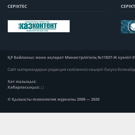
СЕРІКТЕС
СЕРІК
ҚР Байланыс және ақпарат Министрлігінің №11837-Ж куәлігі 07
Сайт материалдарын редакция келісімінсіз көшіріп басуға болмайд
Хат жазыңыз:
Хабарласыңыз: ; ;
© Қызықты психология журналы 2008 — 2020