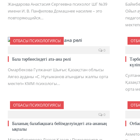
Жандарова Анастасия Сергеевна психолог ШГ №39
Баймбе
имени И. В. Панфилова Домашнее насилие – это
Ойыл а
повторяющийся…
педаго
мектеп
ОТБАСЫ ПСИХОЛОГИЯСЫ
ОТБ
0
Бала тәрбиесіндегі ата-ана рөлі
Тәрби
күліп
Омарбекова Гүлжанат Шығыс Қазақстан облысы
Султан
Аягөз ауданы «С. Нұғыманов атындағы жалпы орта
Қазақс
мектеп» КММ психологы…
орта ме
ОТБАСЫ ПСИХОЛОГИЯСЫ
ОТБ
0
Баланың балабақшаға бейімделуіндегі ата-ананың
Отба
ықпалы
Ахмето
Махамбетиярова Ләззат Қазалы Психологиялық-