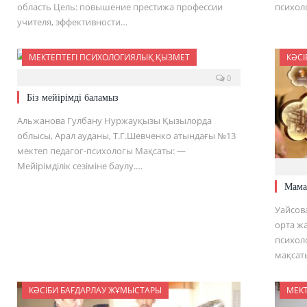
область Цель: повышение престижа профессии
психол
учителя, эффективности…
МЕКТЕПТЕГІ ПСИХОЛОГИЯЛЫҚ ҚЫЗМЕТ
КӘСІ
0
Біз мейірімді баламыз
Альжанова Гулбану Нуржауқызы Қызылорда
облысы, Арал ауданы, Т.Г.Шевченко атындағы №13
мектеп педагог-психологы Мақсаты: —
Мейірімділік сезіміне баулу.…
Мама
Уайсов
орта жа
психол
мақсат
КӘСІБИ БАҒДАРЛАУ ЖҰМЫСТАРЫ
МЕК