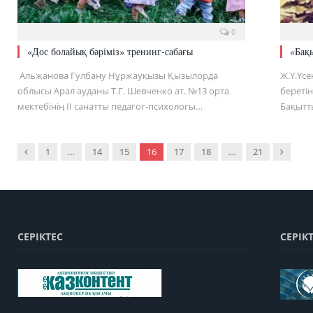
0
«Дос болайық бәріміз» тренинг-сабағы
«Бақы
Альжанова Гулбану Нұржауқызы Қызылорда
Ж.Ү.Үс
облысы Арал ауданы Т.Г. Шевченко ат. №13 орта
береті
мектебінің ІІ санатты педагог-психологы…
Бақытт
Previous
Next
1
…
14
15
16
17
18
…
21
СЕРІКТЕС
СЕРІК