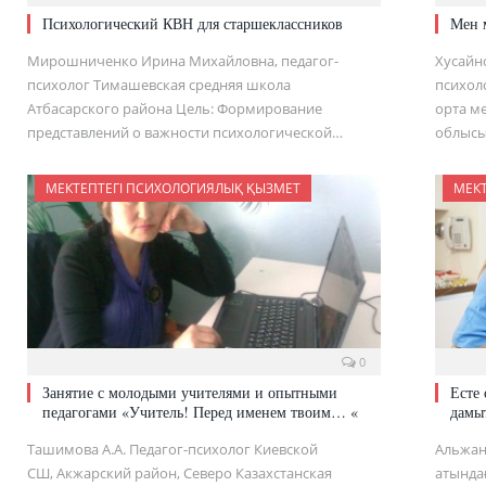
Психологический КВН для старшеклассников
Мен 
Мирошниченко Ирина Михайловна, педагог-
Хусайн
психолог Тимашевская средняя школа
психол
Атбасарского района Цель: Формирование
орта м
представлений о важности психологической…
облысы
МЕКТЕПТЕГІ ПСИХОЛОГИЯЛЫҚ ҚЫЗМЕТ
МЕК
0
Занятие с молодыми учителями и опытными
Есте 
педагогами «Учитель! Перед именем твоим… «
дамы
Ташимова А.А. Педагог-психолог Киевской
Альжан
СШ, Акжарский район, Северо Казахстанская
атындағ