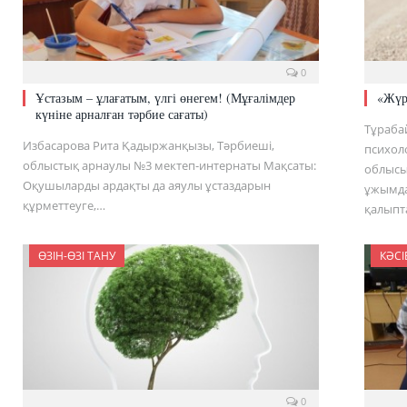
0
Ұстазым – ұлағатым, үлгі өнегем! (Мұғалімдер
«Жүр
күніне арналған тәрбие сағаты)
Тұраба
Избасарова Рита Қадыржанқызы, Тәрбиеші,
психол
облыстық арнаулы №3 мектеп-интернаты Мақсаты:
облысы
Оқушыларды ардақты да аяулы ұстаздарын
ұжымда
құрметтеуге,…
қалыпт
ӨЗІН-ӨЗІ ТАНУ
КӘСІ
0