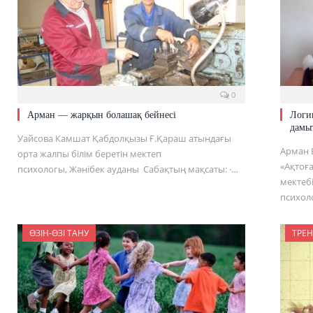
0
Арман — жарқын болашақ бейнесі
Логи
дамы
Уайсова Камшат Қабдолқызы Ғ.Қараш атындағы
Арман 
орта жалпы білім беретін мектеп
«Ақтоғ
психологы, Жәнібек ауданы Сабақтың мақсаты: ·…
мектеб
психол
ӨЗІН-ӨЗІ ТАНУ
ТРЕН