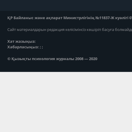
ҚР Байланыс және ақпарат Министрлігінің №11837-Ж куәлігі 07
Сайт материалдарын редакция келісімінсіз көшіріп басуға болмайд
Хат жазыңыз:
Хабарласыңыз: ; ;
© Қызықты психология журналы 2008 — 2020