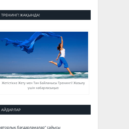
ТРЕНИНГ! ЖАҚЫНДА!
Жетістікке Жету мен Тән Байланысы Тренингі! Жазылу
үшін хабарласыңыз:
АЙДАРЛАР
Авторлық бағдарламалар" сайысы