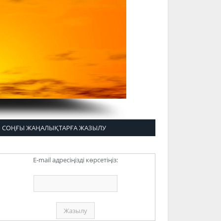
СОҢҒЫ ЖАҢАЛЫҚТАРҒА ЖАЗЫЛУ
E-mail адресіңізді көрсетіңіз: