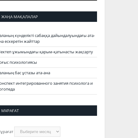
ЖАҢА МАҚАЛАЛАР
аланың күнделікті сабаққа дайындалуындағы ата-
на ескеретін жайттар
ектеп ұжымындағы қарым-қатынасты жақсарту
оғыс психологиясы
аланың бас ұстазы ата-ана
онспект интегрированного занятия психолога и
огопеда
МҰРАҒАТ
ұрағат