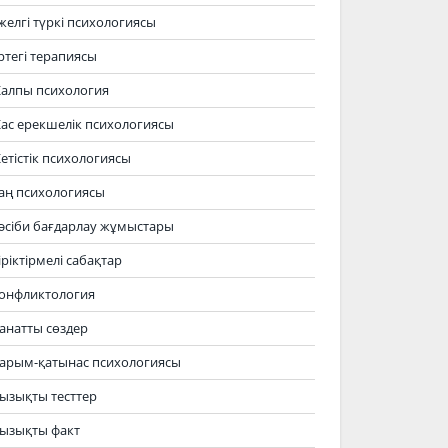
желгі түркі психологиясы
ртегі терапиясы
алпы психология
ас ерекшелік психологиясы
етістік психологиясы
аң психологиясы
әсіби бағдарлау жұмыстары
іріктірмелі сабақтар
онфликтология
анатты сөздер
арым-қатынас психологиясы
ызықты тесттер
ызықты факт