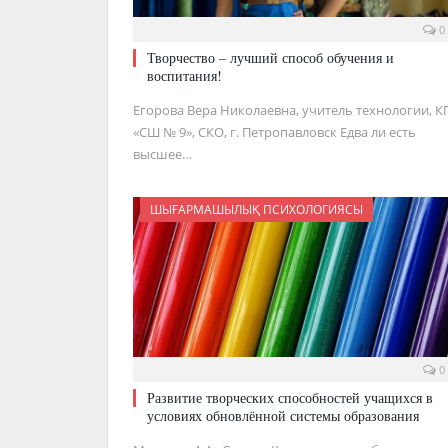
0
Творчество – лучший способ обучения и
воспитания!
Егорова Вера Николаевна, учитель технологии, К
«СШ № 9», СКО, г. Петропавловск Едва ли есть
высшее…
ШЫҒАРМАШЫЛЫҚ ПСИХОЛОГИЯСЫ
0
Развитие творческих способностей учащихся в
условиях обновлённой системы образования