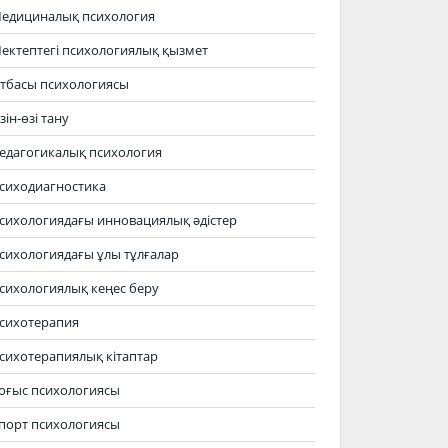
едициналық психология
ектептегі психологиялық қызмет
тбасы психологиясы
зін-өзі тану
едагогикалық психология
сиходиагностика
сихологиядағы инновациялық әдістер
сихологиядағы ұлы тұлғалар
сихологиялық кеңес беру
сихотерапия
сихотерапиялық кітаптар
оғыс психологиясы
порт психологиясы