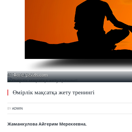
411 қаралым
Фото: pexels.com
Өмірлік мақсатқа жету тренингі
BY
ADMIN
Жаманкулова Айгерим Мерекеевна,