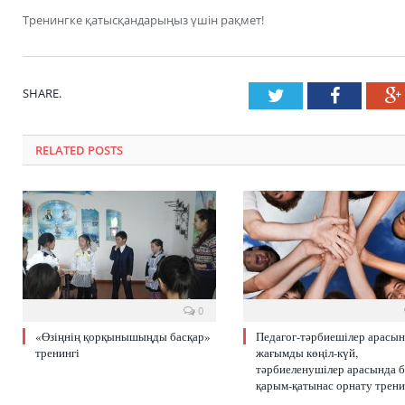
Тренингке қатысқандарыңыз үшін рақмет!
SHARE.
Twitter
Faceboo
RELATED POSTS
0
«Өзіңнің қорқынышыңды басқар»
Педагог-тәрбиешілер арасы
тренингі
жағымды көңіл-күй,
тәрбиеленушілер арасында б
қарым-қатынас орнату трени