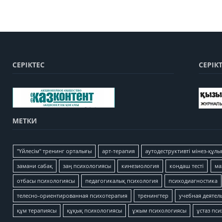
СЕРІКТЕС
СЕРІК
МЕТКИ
"Үйлесім" тренинг орталығы
арт-терапия
аутодеструктивті мінез-құлы
замани сабақ
заң психологиясы
кинезиология
кондаш тесті
ма
отбасы психологиясы
педагогикалық психология
психодиагностика
телесно-ориентированная психотерапия
тренингтер
учебная деятел
құм терапиясы
құқық психологиясы
ұжым психологиясы
ұстаз пс