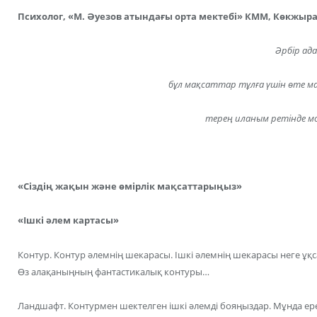
Психолог, «М. Әуезов атындағы орта мектебі» КММ, Көкжыр
Әрбір ад
бұл мақсаттар тұлға үшін өте м
терең иланым ретінде м
«Сіздің жақын және өмірлік мақсаттарыңыз»
«Ішкі әлем картасы»
Контур. Контур әлемнің шекарасы. Ішкі әлемнің шекарасы неге ұқ
Өз алақаныңның фантастикалық контуры…
Ландшафт. Контурмен шектелген ішкі әлемді бояңыздар. Мұнда 