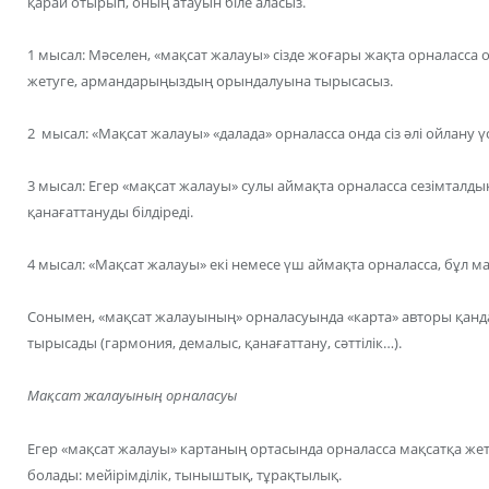
қарай отырып, оның атауын біле аласыз.
1 мысал: Мәселен, «мақсат жалауы» сізде жоғары жақта орналасса онд
жетуге, армандарыңыздың орындалуына тырысасыз.
2 мысал: «Мақсат жалауы» «далада» орналасса онда сіз әлі ойлану үс
3 мысал: Егер «мақсат жалауы» сулы аймақта орналасса сезімталды
қанағаттануды білдіреді.
4 мысал: «Мақсат жалауы» екі немесе үш аймақта орналасса, бұл ма
Сонымен, «мақсат жалауының» орналасуында «карта» авторы қанда
тырысады (гармония, демалыс, қанағаттану, сәттілік…).
Мақсат жалауының орналасуы
Егер «мақсат жалауы» картаның ортасында орналасса мақсатқа жет
болады: мейірімділік, тыныштық, тұрақтылық.