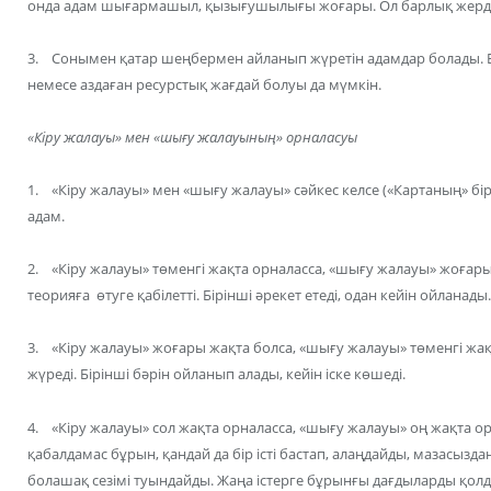
онда адам шығармашыл, қызығушылығы жоғары. Ол барлық жерде 
3. Сонымен қатар шеңбермен айланып жүретін адамдар болады. Бұ
немесе аздаған ресурстық жағдай болуы да мүмкін.
«Кіру жалауы» мен «шығу жалауының» орналасуы
1. «Кіру жалауы» мен «шығу жалауы» сәйкес келсе («Картаның» бір б
адам.
2. «Кіру жалауы» төменгі жақта орналасса, «шығу жалауы» жоғары
теорияға өтуге қабілетті. Бірінші әрекет етеді, одан кейін ойланады.
3. «Кіру жалауы» жоғары жақта болса, «шығу жалауы» төменгі жақ
жүреді. Бірінші бәрін ойланып алады, кейін іске көшеді.
4. «Кіру жалауы» сол жақта орналасса, «шығу жалауы» оң жақта 
қабалдамас бұрын, қандай да бір істі бастап, алаңдайды, мазасызд
болашақ сезімі туындайды. Жаңа істерге бұрынғы дағдыларды қолда