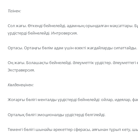
Тігінен:
Сол жағы. Өткенді бейнелейді, адамның орындалған мақсаттары. Бұ
үрдістерді бейнелейді. Интроверсия.
Ортасы. Ортаңғы бөлім адам үшін өзекті жағдайларды сипаттайды.
Оң жағы. Болашақты бейнелейді. Әлеуметтік үрдістер. Әлеуметтегі
Экстраверсия.
Көлденеңінен:
Жоғарғы бөлігі менталды үрдістерді бейнелейді: ойлар, идеялар, фа
Орталық бөлігі эмоционалды үрдістерді белгілейді.
Төменгі бөлігі шынайы әрекеттер сферасы, аяғынан тұрып кету, 