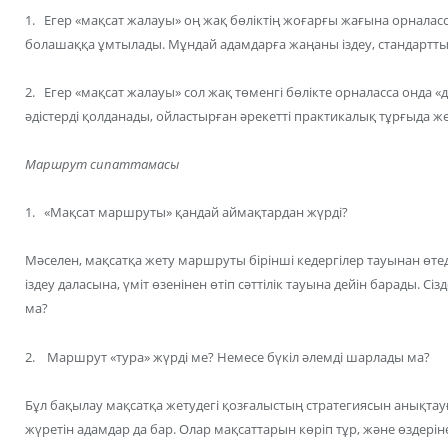
1. Егер «мақсат жалауы» оң жақ бөліктің жоғарғы жағына орналасс
болашаққа ұмтылады. Мұндай адамдарға жаңаны іздеу, стандартт
2. Егер «мақсат жалауы» сол жақ төменгі бөлікте орналасса онда «д
әдістерді қолданады, ойластырған әрекетті практикалық тұрғыда жет
Маршрут сипаттамасы
1. «Мақсат маршруты» қандай аймақтардан жүрді?
Мәселен, мақсатқа жету маршруты бірінші кедергілер тауынан өтеді
іздеу даласына, үміт өзенінен өтіп сәттілік тауына дейін барады. С
ма?
2. Маршрут «тура» жүрді ме? Немесе бүкіл әлемді шарлады ма?
Бұл бақылау мақсатқа жетудегі қозғалыстың стратегиясын анықтауғ
жүретін адамдар да бар. Олар мақсаттарын көріп тұр, және өздеріне