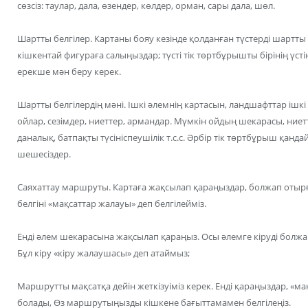
сөзсіз: таулар, дала, өзендер, көлдер, орман, сары дала, шөл.
Шартты белгілер. Картаны бояу кезінде қолданған түстерді шартты
кішкентай фигураға салыңыздар; түсті тік төртбұрышты бірінің үсті
ерекше мән беру керек.
Шартты белгілердің мәні. Ішкі әлемнің картасын, ландшафттар іш
ойлар, сезімдер, ниеттер, армандар. Мүмкін ойдың шекарасы, ниет
даналық, батпақты түсініспеушілік т.с.с. Әрбір тік төртбұрыш қанда
шешесіздер.
Саяхаттау маршруты. Картаға жақсылап қараңыздар, болжап отырға
белгіні «мақсаттар жалауы» деп белгілейміз.
Енді әлем шекарасына жақсылап қараңыз. Осы әлемге кіруді болж
Бұл кіру «кіру жалаушасы» деп атаймыз;
Маршрутты мақсатқа дейін жеткізуіміз керек. Енді қараңыздар, «ма
болады, Өз маршрутыңызды кішкене бағыттамамен белгілеңіз.