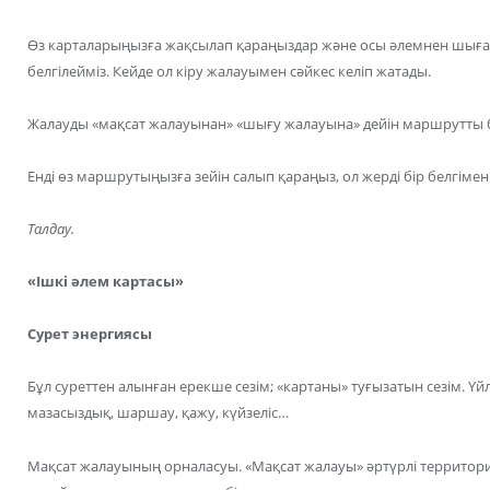
Өз карталарыңызға жақсылап қараңыздар және осы әлемнен шы
белгілейміз. Кейде ол кіру жалауымен сәйкес келіп жатады.
Жалауды «мақсат жалауынан» «шығу жалауына» дейін маршрутты б
Енді өз маршрутыңызға зейін салып қараңыз, ол жерді бір белгімен 
Талдау.
«Ішкі әлем картасы»
Сурет энергиясы
Бұл суреттен алынған ерекше сезім; «картаны» туғызатын сезім. Ү
мазасыздық, шаршау, қажу, күйзеліс…
Мақсат жалауының орналасуы. «Мақсат жалауы» әртүрлі территори