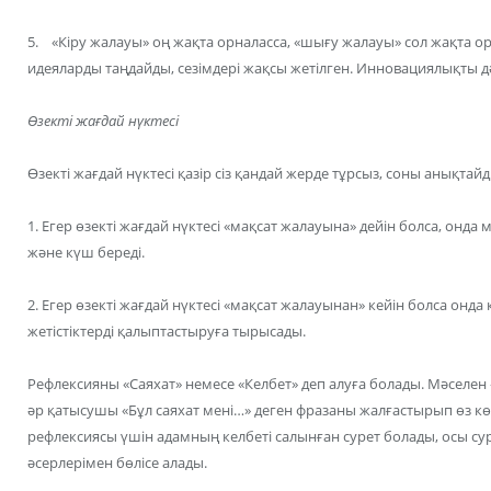
5. «Кіру жалауы» оң жақта орналасса, «шығу жалауы» сол жақта о
идеяларды таңдайды, сезімдері жақсы жетілген. Инновациялықты дә
Өзекті жағдай нүктесі
Өзекті жағдай нүктесі қазір сіз қандай жерде тұрсыз, соны анықтайд
1. Егер өзекті жағдай нүктесі «мақсат жалауына» дейін болса, он
және күш береді.
2. Егер өзекті жағдай нүктесі «мақсат жалауынан» кейін болса онда 
жетістіктерді қалыптастыруға тырысады.
Рефлексияны «Саяхат» немесе «Келбет» деп алуға болады. Мәселен
әр қатысушы «Бұл саяхат мені…» деген фразаны жалғастырып өз көң
рефлексиясы үшін адамның келбеті салынған сурет болады, осы су
әсерлерімен бөлісе алады.