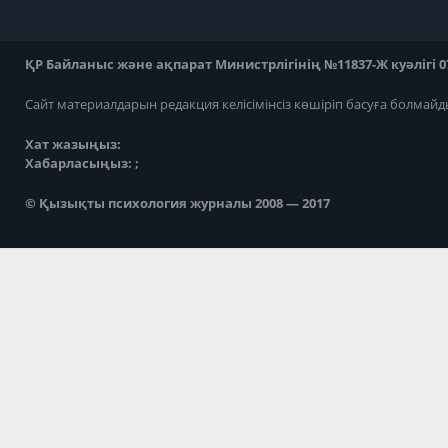
ҚР Байланыс және ақпарат Министрлігінің №11837-Ж куәлігі 07
Сайт материалдарын редакция келісімінсіз көшіріп басуға болмайд
Хат жазыңыз:
Хабарласыңыз: ;
© Қызықты психология журналы 2008 — 2017