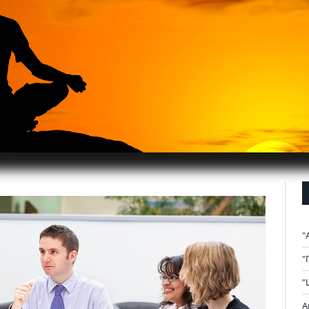
"
"
"
А