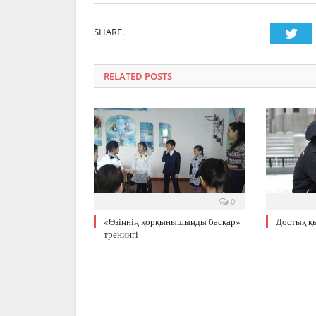
SHARE.
Twi
RELATED POSTS
0
«Өзіңнің қорқынышыңды басқар»
Достық қ
тренингі