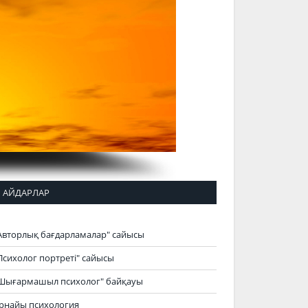
АЙДАРЛАР
Авторлық бағдарламалар" сайысы
Психолог портреті" сайысы
Шығармашыл психолог" байқауы
рнайы психология