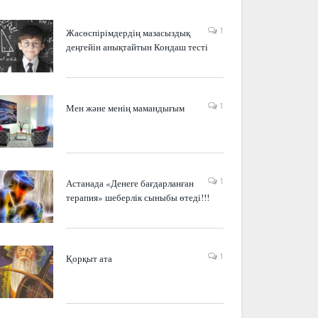
1
Жасөспірімдердің мазасыздық
деңгейін анықтайтын Кондаш тесті
1
Мен және менің мамандығым
1
Астанада «Денеге бағдарланған
терапия» шеберлік сыныбы өтеді!!!
1
Қорқыт ата