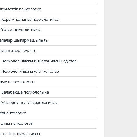
леуметтік психология
Қарым-қатынас психологиясы
Ұжым психологиясы
алалар шығармашылығы
ылыми зерттеулер
Психологиядағы инновациялық әдістер
Психологиядағы ұлы тұлғалар
аму психологиясы
Балабақша психологына
Жас ерекшелік психологиясы
евиантология
алпы психология
етістік психологиясы