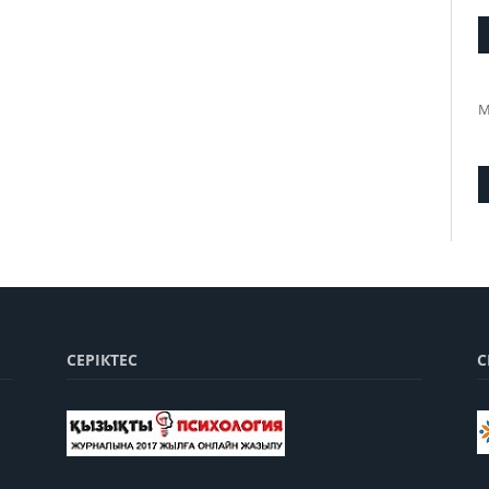
М
СЕРІКТЕС
С