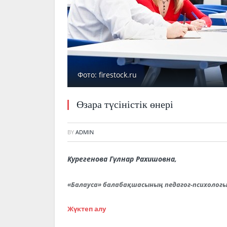
Фото: firestock.ru
Өзара түсіністік өнері
BY
ADMIN
Курегенова Гүлнар Рахишовна,
«Балауса» балабақшасының педагог-психолог
Жүктеп алу