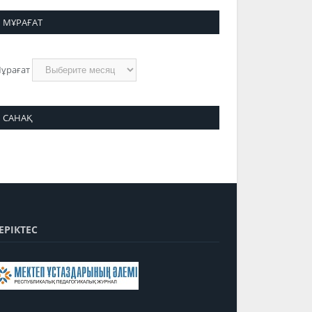
МҰРАҒАТ
ұрағат
САНАҚ
ЕРІКТЕС