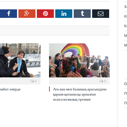
З
tter
Facebook
Google+
Pinterest
LinkedIn
Tumblr
Email
К
К
М
М
0
0
О
ымбат өмірде
Ата-ана мен баланың арасындағы
П
қарым-қатынасқа арналған
психологиялық тренинг
П