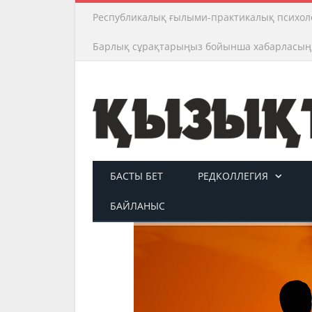
Республикалық ғылыми-практикалық психол
Барлық сұрақтарыңыз бойынша хабарласың
БАСТЫ БЕТ
РЕДКОЛЛЕГИЯ
БАЙЛАНЫС