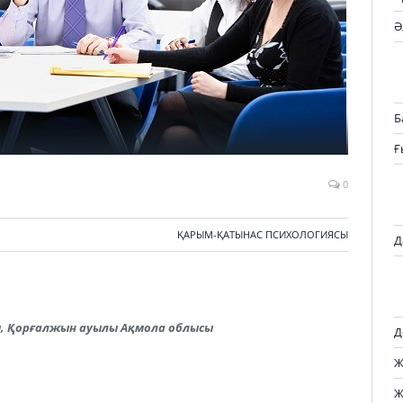
Ә
Б
Ғ
0
ҚАРЫМ-ҚАТЫНАС ПСИХОЛОГИЯСЫ
Д
ы, Қорғалжын ауылы Ақмола облысы
Д
Ж
Ж