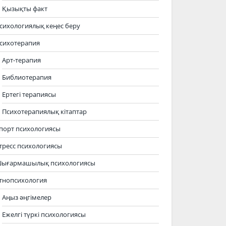
Қызықты факт
сихологиялық кеңес беру
сихотерапия
Арт-терапия
Библиотерапия
Ертегі терапиясы
Психотерапиялық кітаптар
порт психологиясы
тресс психологиясы
ығармашылық психологиясы
тнопсихология
Аңыз әңгімелер
Ежелгі түркі психологиясы