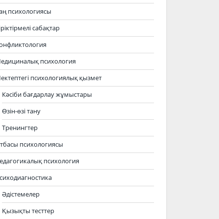
аң психологиясы
іріктірмелі сабақтар
онфликтология
едициналық психология
ектептегі психологиялық қызмет
Кәсіби бағдарлау жұмыстары
Өзін-өзі тану
Тренингтер
тбасы психологиясы
едагогикалық психология
сиходиагностика
Әдістемелер
Қызықты тесттер