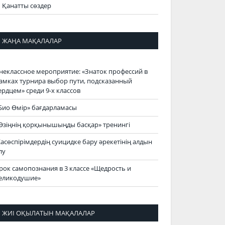
Қанатты сөздер
ЖАҢА МАҚАЛАЛАР
неклассное мероприятие: «Знаток профессий в
амках турнира выбор пути, подсказанный
ердцем» среди 9-х классов
Био Өмір» бағдарламасы
Өзіңнің қорқынышыңды басқар» тренингі
асөспірімдердің суицидке бару әрекетінің алдын
лу
рок самопознания в 3 классе «Щедрость и
еликодушие»
ЖИІ ОҚЫЛАТЫН МАҚАЛАЛАР