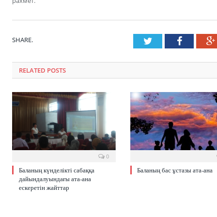
рахмет.
SHARE.
Twitter
Faceboo
RELATED POSTS
0
Баланың күнделікті сабаққа
Баланың бас ұстазы ата-ана
дайындалуындағы ата-ана
ескеретін жайттар