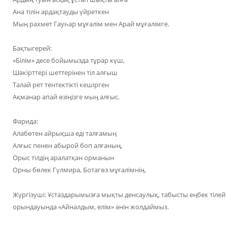
Ана тілін ардақтауды үйреткен
Мың рахмет Гауһар мұғалім мен Арай мұғалімге.
Бақтыгерей:
«Білім» десе бойымызда тұрар күш,
Шәкірттері шеттерінен тіл алғыш
Талай рет тентектікті кешірген
Ақманар апай өзіңізге мың алғыс.
Фарида:
Алабөтен айрықша еді талғамың
Алғыс пенен абырой боп алғаның,
Орыс тілдің аралатқан орманын
Орны бөлек Гүлмира, Ботагөз мұғалімнің.
Жүргізуші: Ұстаздарымызға мықты денсаулық, табысты еңбек тіл
орындауында «Айналдым, елім» әнін жолдаймыз.