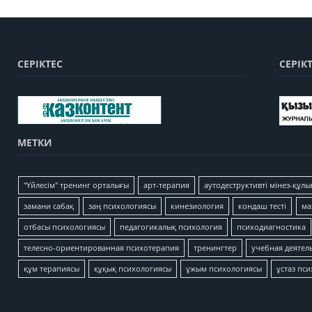
СЕРІКТЕС
СЕРІК
МЕТКИ
"Үйлесім" тренинг орталығы
арт-терапия
аутодеструктивті мінез-құлы
замани сабақ
заң психологиясы
кинезиология
кондаш тесті
ма
отбасы психологиясы
педагогикалық психология
психодиагностика
телесно-ориентированная психотерапия
тренингтер
учебная деятел
құм терапиясы
құқық психологиясы
ұжым психологиясы
ұстаз пс