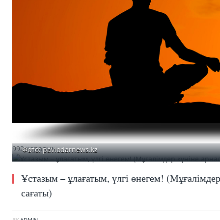
992 қаралым
Фото: pavlodarnews.kz
Ұстазым – ұлағатым, үлгі өнегем! (Мұғалімдер
сағаты)
BY
ADMIN