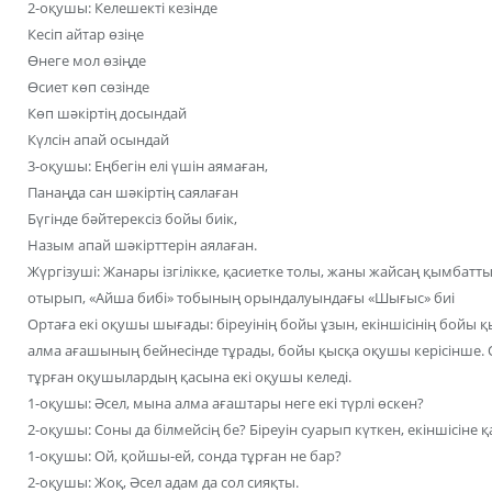
2-оқушы: Келешекті кезінде
Кесіп айтар өзіңе
Өнеге мол өзіңде
Өсиет көп сөзінде
Көп шәкіртің досындай
Күлсін апай осындай
3-оқушы: Еңбегін елі үшін аямаған,
Панаңда сан шәкіртің саялаған
Бүгінде бәйтерексіз бойы биік,
Назым апай шәкірттерін аялаған.
Жүргізуші: Жанары ізгілікке, қасиетке толы, жаны жайсаң қымбатты
отырып, «Айша бибі» тобының орындалуындағы «Шығыс» биі
Ортаға екі оқушы шығады: біреуінің бойы ұзын, екіншісінің бойы 
алма ағашының бейнесінде тұрады, бойы қысқа оқушы керісінше. 
тұрған оқушылардың қасына екі оқушы келеді.
1-оқушы: Әсел, мына алма ағаштары неге екі түрлі өскен?
2-оқушы: Соны да білмейсің бе? Біреуін суарып күткен, екіншісіне 
1-оқушы: Ой, қойшы-ей, сонда тұрған не бар?
2-оқушы: Жоқ, Әсел адам да сол сияқты.