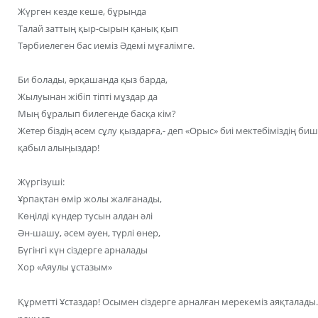
Жүрген кезде кеше, бұрында
Талай заттың қыр-сырын қанық қып
Тәрбиелеген бас иеміз Әдемі мұғалімге.
Би болады, әрқашанда қыз барда,
Жылуынан жібіп тіпті мұздар да
Мың бұралып билегенде басқа кім?
Жетер біздің әсем сұлу қыздарға,- деп «Орыс» биі мектебіміздің 
қабыл алыңыздар!
Жүргізуші:
Ұрпақтан өмір жолы жалғанады,
Көңілді күндер тусын алдан әлі
Ән-шашу, әсем әуен, түрлі өнер,
Бүгінгі күн сіздерге арналады
Хор «Аяулы ұстазым»
Құрметті Ұстаздар! Осымен сіздерге арналған мерекеміз аяқталад