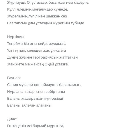
Жүргізуші: О, ұстаздар, басымды ием сіздерге,
Күллі әлемнің мұғалімдер күнінде,
Жүрегімнің лүпілінен шыққан сөз
Сая тапсын ұлы ұстаздың жүрегінің түбінде
Нұртілек:
Теңейміз біз оны кейде жұлдызға
Үлгі тұтып, келешек жас ұл-қызға
Дүние жүзінің географиясын жаттатқан
Жан жете ме жайсаң Оңай ұстазға.
Гауһар:
Сания мұғалім көп ойлаушы бала қамын,
Нұрланып атар іспен әрбір таңы
Баланы жадыратқан күн секілді
Баланы аялаған алақаны.
Диас:
Ештеңенің исі бармай мұрынға,