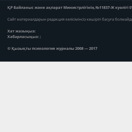
ҚР Байланыс және ақпарат Министрлігінің №11837-Ж куәлігі 07
Сайт материалдарын редакция келісімінсіз көшіріп басуға болмайд
Хат жазыңыз:
Хабарласыңыз: ;
© Қызықты психология журналы 2008 — 2017