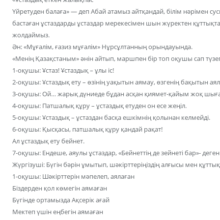
Үйретуден балаға» — деп Абай атамыз айтқандай, білім нәрімен с
бастаған ұстаздарды ұстаздар мерекесімен шын жүректен құттықтап
жолдаймыз.
Ән: «Мұғалім, ғазиз мұғалім» Нұрсұлтанның орындауында.
«Менің Қазақстаным» әнін айтып, маршпен бір топ оқушы сап түзеп,
1-оқушы: Ұстаз! Ұстаздық – ұлы іс!
2-оқушы: Ұстаздық ету – өзінің уақытын аямау, өзгенің бақытын аял
3-оқушы: Ой… жарық дүниеде бұдан асқан қиямет-қайым жоқ шыға
4-оқушы: Патшалық құру – ұстаздық етуден он есе жеңіл.
5-оқушы: Ұстаздық – ұстаздан басқа ешкімнің қолынан келмейді.
6-оқушы: Қысқасы, патшалық құру қандай рақат!
Ал ұстаздық ету бейнет.
7-оқушы: Ендеше, аяулы ұстаздар, «Бейнеттің де зейнеті бар»- деге
Жүргізуші: Бүгін бәрін ұмытып, шәкірттеріңіздің алғысы мен құтт
1-оқушы: Шәкірттерін мәпелеп, аялаған
Біздерден қол көмегін аямаған
Бүгінде ортамызда Ақсерік ағай
Мектеп үшін еңбегін аямаған