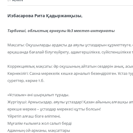
Избасарова Рита Қадыржанқызы,
Тәрбиеші, облыстық арнаулы №3 мектеп-интернаты
Мақсаты: Оқушыларды ардақты да аяулы ұстаздарын құрметтеуге, сый
әрқашанда бағалай білугеүйрету, адамгершілікке, сүйіспеншілікке 
Коррекциялық мақсаты: Әр оқушының айтатын сөздерін анық, асы
Көрнекілігі: Сахна мерекелік кешке арналып безендірілген. Ұстаз т
суреттер, көрме т.б.
«Ұстазым» әні шырқалып тұрады.
Жүргізуші: Армысыздар, аяулы ұстаздар! Қазан айының алғашқы а
ерекше мереке – ұстаздар мерекесі құтты болсын!
Үйретіп алғаш бізге әліппені,
Мұғалім ғылымға жол салып берді
Адамның ой-арманы, мақсаттары