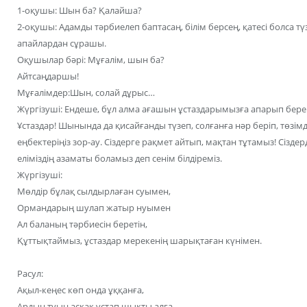
1-оқушы: Шын ба? Қалайша?
2-оқушы: Адамды тәрбиелеп баптасаң, білім берсең, қатесі болса түз
апайлардан сұрашы.
Оқушылар бәрі: Мұғалім, шын ба?
Айтсаңдаршы!
Мұғалімдер:Шын, солай дұрыс…
Жүргізуші: Ендеше, бұл алма ағашын ұстаздарымызға апарып берей
Ұстаздар! Шынында да қисайғанды түзеп, солғанға нәр беріп, төзімд
еңбектеріңіз зор-ау. Сіздерге рақмет айтып, мақтан тұтамыз! Сіздер
еліміздің азаматы боламыз деп сенім білдіреміз.
Жүргізуші:
Мөлдір бұлақ сылдырлаған суымен,
Ормандарың шулап жатыр нуымен
Ал баланың тәрбиесін беретін,
Құттықтаймыз, ұстаздар мерекенің шарықтаған күнімен.
Расул:
Ақыл-кеңес көп онда ұққанға,
Ардың туын асқақ ұстап шықты алға