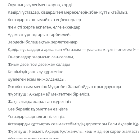
Оқушың сәулесімен жарық көрді
Қадірлі ұстаздар, сіздерді төл мерекелеріңізбен құттықтаймыз.
Ұстаздар тыншымайтын еңбеккерлер
Жемісті жерге екпеген, елге еккендер
Адамзат ұрпақтарын тәрбиелей,
Зердесін болашақтың зерлеткендер
Қадірлі ұстаздарға арналған «Ұстазым — ұлағатым, үлгі –өнегем !» 
Өнерпаздар жарысып сан-салалы,
Жиын десе, той десе жан салады
Кешіміздің ашылу құрметіне
Әуелеген әсем ән жолданады.
Ән: «Ұстазым менің» Мұқанбет Жаңабайдың орындауында
Жүргізуші: Ажырамай мектептен бір елісіз,
Жақсылыққа жаралған жүрегіңіз
Сөз берелік құрметпен өзіңізге
Ұстаздарға арналған тілегіңіз.
Ұстаздарды құттықтау сөз мектебіміздің директоры Ғали Ақсерік Құ
Жүргізуші: Рахмет, Ақсерік Құлжанұлы, кешімізді әрі қарай жалғас
«Ұстаздық еткен жалықпас