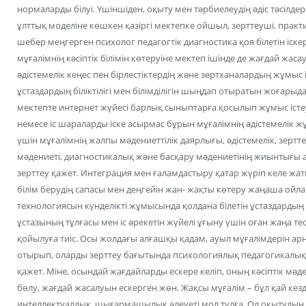
нормаларды білуі. Үшіншіден, оқыту мен тəрбиелеудің əдіс тəсілдері
ұлттық моделіне көшкен қазіргі мектепке ойшыл, зерттеуші, практ
шебер меңгерген психолог педагогтік диагностика қоя білетін іскер
мұғалімнің кəсіптік білімін көтеруіне мектеп ішінде де жағдай жас
əдістемелік кеңес пен бірлестіктердің жəне зертханалардың жұмыс іс
ұстаздардың біліктілігі мен білімділігін шыңдап отыратын жоғарыд
мектепте интернет жүйесі барлық сыныптарға қосылып жұмыс істеуі 
немесе іс шараларды іске асырмас бұрын мұғалімнің əдістемелік
үшін мұғалімнің жалпы мəдениеттілік даярлығы, əдістемелік, зерттеу
мəдениеті, диагностикалық жəне басқару мəдениетінің жиынтығы а
зерттеу қажет. Интеграция мен ғаламдастыру қатар жүріп келе жатқ
білім берудің сапасы мен деңгейін жан- жақты көтеру жаңаша ойл
технологиясын күнделікті жұмысында қолдана білетін ұстаздардың 
ұстазының тұлғасы мен іс əрекетін жүйелі ұғыну үшін оған жаңа т
қойылуға тиіс. Осы жолдағы алғашқы қадам, ауыл мұғалімдерін арн
отырып, оларды зерттеу бағытында психологиялық педагогикалық жə
қажет. Міне, осындай жағдайларды ескере келіп, оның кəсіптік мəде
бөлу, жағдай жасалуын ескерген жөн. Жақсы мұғалім – бұл қай кезд
интеллектуалдық, шығармашылық әлеуеті мол тұлға. Ол оқытудың 