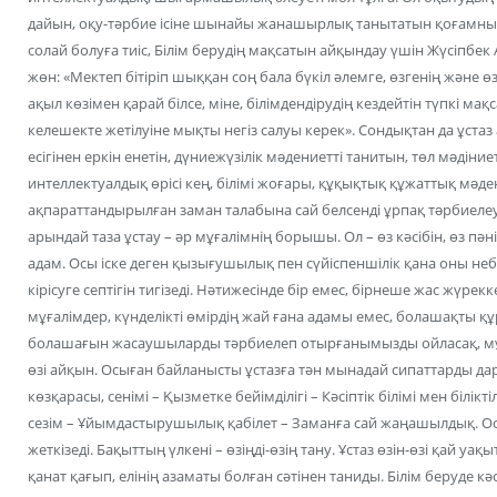
дайын, оқу-тәрбие ісіне шынайы жанашырлық танытатын қоғамнын ең
солай болуға тиіс, Білім берудің мақсатын айқындау үшін Жүсіпбе
жөн: «Мектеп бітіріп шыққан соң бала бүкіл әлемге, өзгенің және ө
ақыл көзімен қарай білсе, міне, білімдендірудің кездейтін түпкі м
келешекте жетілуіне мықты негіз салуы керек». Сондықтан да ұста
есігінен еркін енетін, дүниежүзілік мəдениетті танитын, төл мəдіние
интеллектуалдық өрісі кең, білімі жоғары, құқықтық құжаттық мəден
ақпараттандырылған заман талабына сай белсенді ұрпақ тəрбиелеу ,Ұ
арындай таза ұстау – әр мұғалімнің борышы. Ол – өз кәсібін, өз пән
адам. Осы іске деген қызығушылық пен сүйіспеншілік қана оны небі
кірісуге септігін тигізеді. Нәтижесінде бір емес, бірнеше жас жүрекк
мұғалімдер, күнделікті өмірдің жай ғана адамы емес, болашақты қ
болашағын жасаушыларды тәрбиелеп отырғанымызды ойласақ, мұ
өзі айқын. Осыған байланысты ұстазға тән мынадай сипаттарды д
көзқарасы, сенімі – Қызметке бейімділігі – Кәсіптік білімі мен білікт
сезім – Ұйымдастырушылық қабілет – Заманға сай жаңашылдық. Ос
жеткізеді. Бақыттың үлкені – өзіңді-өзің тану. Ұстаз өзін-өзі қай у
қанат қағып, елінің азаматы болған сәтінен таниды. Білім беруде к