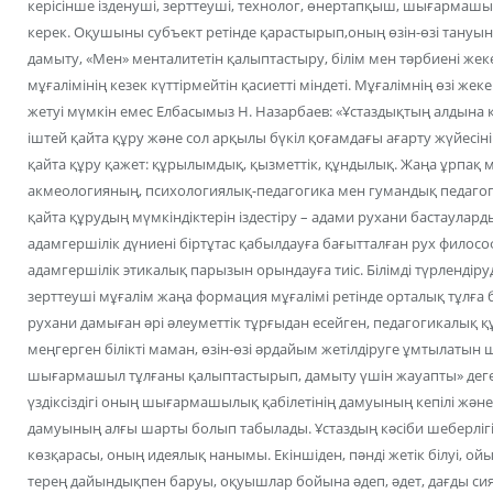
керісінше ізденуші, зерттеуші, технолог, өнертапқыш, шығармаш
керек. Оқушыны субъект ретінде қарастырып,оның өзін-өзі тануын
дамыту, «Мен» менталитетін қалыптастыру, білім мен тəрбиені жеке
мұғалімінің кезек күттірмейтін қасиетті міндеті. Мұғалімнің өзі же
жетуі мүмкін емес Елбасымыз Н. Назарбаев: «Ұстаздықтың алдына қ
іштей қайта құру жəне сол арқылы бүкіл қоғамдағы ағарту жүйесіні
қайта құру қажет: құрылымдық, қызметтік, құндылық. Жаңа ұрпақ м
акмеологияның, психологиялық-педагогика мен гумандық педагогик
қайта құрудың мүмкіндіктерін іздестіру – адами рухани бастаулар
адамгершілік дүниені біртұтас қабылдауға бағытталған рух философ
адамгершілік этикалық парызын орындауға тиіс. Білімді түрлендіруд
зерттеуші мұғалім жаңа формация мұғалімі ретінде орталық тұлға б
рухани дамыған əрі əлеуметтік тұрғыдан есейген, педагогикалық 
меңгерген білікті маман, өзін-өзі əрдайым жетілдіруге ұмтылатын
шығармашыл тұлғаны қалыптастырып, дамыту үшін жауапты» деген
үздіксіздігі оның шығармашылық қабілетінің дамуының кепілі жəне 
дамуының алғы шарты болып табылады. Ұстаздың кəсіби шеберлігінің
көзқарасы, оның идеялық нанымы. Екіншіден, пəнді жетік білуі, о
терең дайындықпен баруы, оқуышлар бойына əдеп, əдет, дағды сия