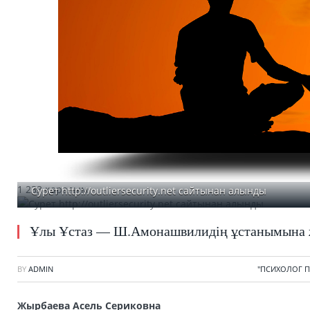
1 233 қаралым
Сурет http://outliersecurity.net сайтынан алынды
Ұлы Ұстаз — Ш.Амонашвилидің ұстанымына
BY
ADMIN
"ПСИХОЛОГ П
Жырбаева Асель Сериковна