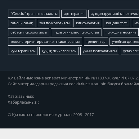
"Үйлесім" тренинг орталығы
арт-терапия
аутодеструктивті мінез-құлы
замани сабақ
заң психологиясы
кинезиология
кондаш тесті
ма
отбасы психологиясы
педагогикалық психология
психодиагностика
телесно-ориентированная психотерапия
тренингтер
учебная деятел
құм терапиясы
құқық психологиясы
ұжым психологиясы
ұстаз пс
ҚР Байланыс және ақпарат Министрлігінің №11837-Ж куәлігі 07.07.20
Сайт материалдарын редакция келісімінсіз көшіріп басуға болмайд
Хат жазыңыз:
Хабарласыңыз: ;
© Қызықты психология журналы 2008 - 2017