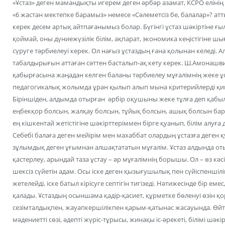
«Ұстаз» деген мамандықты игерем деген әрбәр азамат, КСРО еліні
«6 жастан мектепке барамыз» немесе «Сәлеметсіз бе, балалар»? ат
керек десем артық айтпағанымыз болар. Бүгінгі ұстаз шәкіртіне ғы
қоймай, оны дүниежүзілік білім, ақпарат, экономика кеңістігіне шы
сүруге тәрбиелеуі керек. Ол нағыз ұстаздың ғана қолынан келеді. 
табалдырығын аттаған сәттен басталып-ақ кету керек. Ш.Амонашв
қабырғасына жаңадан келген баланы тәрбиелеу мұғалімнің жеке ұ
педагогикалық жолымда ұран қылып алып мына критерийлерді қиын
Біріншіден, алдымда отырған әрбір оқушыны жеке тұлға деп қабыл
еңбекқор болсын, жалқау болсын, тұйық болсын, ашық болсын ба
ең кішкентай жетістігіне шәкірттеріммен бірге қуанып, білім алу
Себебі балаға деген мейірім мен махаббат олардың ұстазға деге
зұлымдық деген ұғымнан алшақтататын мұғалім. Ұстаз алдында отырғ
қастерлеу, арындай таза ұстау – әр мұғалімнің борышы. Ол – өз кәсі
шексіз сүйетін адам. Осы іске деген қызығушылық пен сүйіспеншілі
жетелейді, іске батыл кірісуге септігін тигізеді. Нәтижесінде бір ем
қалады. Ұстаздың осыншама қадір-қасиет, құрметке бөленуі өзін қ
сезімталдықпен, жауапкершілікпен қарым-қатынас жасауында. Өйтк
мәдениетті сөзі, әдепті жүріс-тұрысы, жинақы іс-әрекеті, білімі шәк