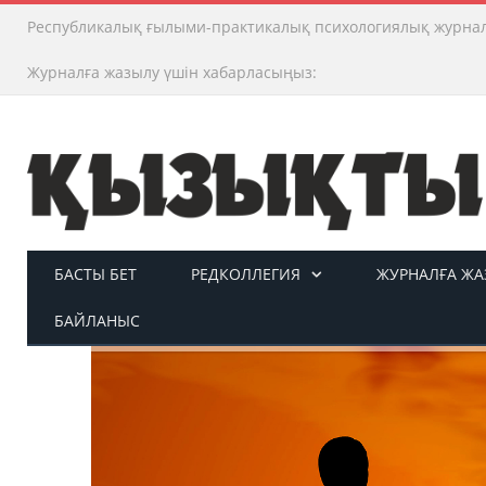
Республикалық ғылыми-практикалық психологиялық журна
Журналға жазылу үшін хабарласыңыз:
БАСТЫ БЕТ
РЕДКОЛЛЕГИЯ
ЖУРНАЛҒА ЖАЗ
БАЙЛАНЫС