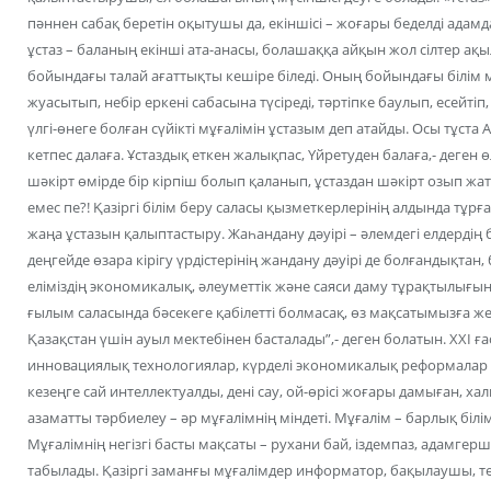
пәннен сабақ беретін оқытушы да, екіншісі – жоғары беделді адамд
ұстаз – баланың екінші ата-анасы, болашаққа айқын жол сілтер ақ
бойындағы талай ағаттықты кешіре біледі. Оның бойындағы білім 
жуасытып, небір еркені сабасына түсіреді, тәртіпке баулып, есейтіп,
үлгі-өнеге болған сүйікті мұғалімін ұстазым деп атайды. Осы тұста
кетпес далаға. Ұстаздық еткен жалықпас, Үйретуден балаға,- деген 
шәкірт өмірде бір кірпіш болып қаланып, ұстаздан шәкірт озып жат
емес пе?! Қазіргі білім беру саласы қызметкерлерінің алдында тұ
жаңа ұстазын қалыптастыру. Жаһандану дәуірі – әлемдегі елдердің
деңгейде өзара кірігу үрдістерінің жандану дәуірі де болғандықтан,
еліміздің экономикалық, әлеуметтік және саяси даму тұрақтылығын 
ғылым саласында бәсекеге қабілетті болмасақ, өз мақсатымызға ж
Қазақстан үшін ауыл мектебінен басталады”,- деген болатын. XXI ғ
инновациялық технологиялар, күрделі экономикалық реформалар с
кезеңге сай интеллектуалды, дені сау, ой-өрісі жоғары дамыған, ха
азаматты тәрбиелеу – әр мұғалімнің міндеті. Мұғалім – барлық білім
Мұғалімнің негізгі басты мақсаты – рухани бай, іздемпаз, адамгер
табылады. Қазіргі заманғы мұғалімдер информатор, бақылаушы, те