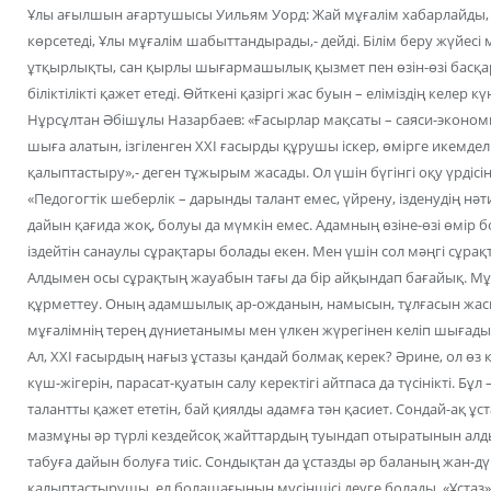
Ұлы ағылшын ағартушысы Уильям Уорд: Жай мұғалім хабарлайды, Ж
көрсетеді, Ұлы мұғалім шабыттандырады,- дейді. Білім беру жүйесі
ұтқырлықты, сан қырлы шығармашылық қызмет пен өзін-өзі басқа
біліктілікті қажет етеді. Өйткені қазіргі жас буын – еліміздің келер 
Нұрсұлтан Әбішұлы Назарбаев: «Ғасырлар мақсаты – саяси-эконо
шыға алатын, ізгіленген ХХІ ғасырды құрушы іскер, өмірге икемде
қалыптастыру»,- деген тұжырым жасады. Ол үшін бүгінгі оқу үрдісі
«Педогогтік шеберлік – дарынды талант емес, үйрену, ізденудің нә
дайын қағида жоқ, болуы да мүмкін емес. Адамның өзіне-өзі өмір
іздейтін санаулы сұрақтары болады екен. Мен үшін сол мәңгі сұрақты
Алдымен осы сұрақтың жауабын тағы да бір айқындап бағайық. Мұға
құрметтеу. Оның адамшылық ар-ожданын, намысын, тұлғасын жасын
мұғалімнің терең дүниетанымы мен үлкен жүрегінен келіп шығады
Ал, ХХІ ғасырдың нағыз ұстазы қандай болмақ керек? Әрине, ол өз 
күш-жігерін, парасат-қуатын салу керектігі айтпаса да түсінікті. Бұ
талантты қажет ететін, бай қиялды адамға тән қасиет. Сондай-ақ ұст
мазмұны әр түрлі кездейсоқ жайттардың туындап отыратынын алды
табуға дайын болуға тиіс. Сондықтан да ұстазды әр баланың жан-дүн
қалыптастырушы, ел болашағының мүсіншісі деуге болады. «Ұстаз» сөз