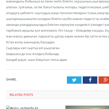
мамандығы бойынша өз пәнін жетік білетін, оқушының шығарм
алатын, тұлғалық- ізгілік бағыттылығы жоғары, педагогикалық шебе
атқаруға қабілетті, оқытудың жаңа технологияларын толық меңгерг
шығармашылықпен қолдана білетін кәсіби маман педагогты атаймыз.
заманда ұландарымыздың биіктен көрінуіне күнделікті ісіміздег
тәрбиеміз арқылы қол жеткіземіз. ХХІ ғасыр – білімділер ғасыры. Ен
жан-жақты дамыған, парасатты ұрпақ керек екенін бір сәтте есте
Ұстаз жолы қиынырақ басқадан,
Сырлары көп сыртқа әлі шықпаған.
Шаршаса да осы жолдың бойында,
Қандай рақат, шын бақытын тапса адам.
SHARE.
Twitter
Faceboo
RELATED POSTS