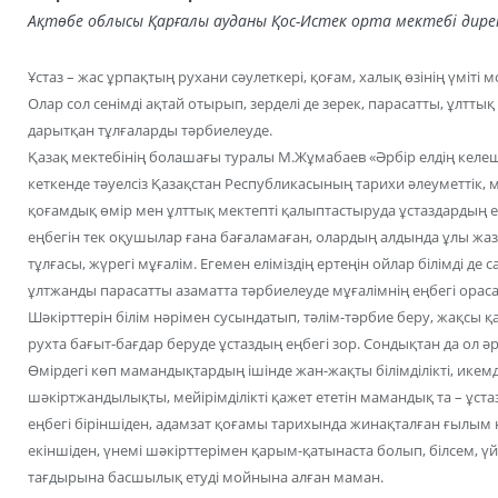
Ақтөбе облысы Қарғалы ауданы Қос-Истек орта мектебі дир
Ұстаз – жас ұрпақтың рухани сәулеткері, қоғам, халық өзінің үміті
Олар сол сенімді ақтай отырып, зерделі де зерек, парасатты, ұлт
дарытқан тұлғаларды тәрбиелеуде.
Қазақ мектебінің болашағы туралы М.Жұмабаев «Әрбір елдің келе
кеткенде тәуелсіз Қазақстан Республикасының тарихи әлеуметтік,
қоғамдық өмір мен ұлттық мектепті қалыптастыруда ұстаздардың е
еңбегін тек оқушылар ғана бағаламаған, олардың алдында ұлы жаз
тұлғасы, жүрегі мұғалім. Егемен еліміздің ертеңін ойлар білімді де 
ұлтжанды парасатты азаматта тәрбиелеуде мұғалімнің еңбегі ора
Шәкірттерін білім нәрімен сусындатып, тәлім-тәрбие беру, жақсы 
рухта бағыт-бағдар беруде ұстаздың еңбегі зор. Сондықтан да ол ә
Өмірдегі көп мамандықтардың ішінде жан-жақты білімділікті, икемді
шәкіртжандылықты, мейірімділікті қажет ететін мамандық та – ұста
еңбегі біріншіден, адамзат қоғамы тарихында жинақталған ғылым не
екіншіден, үнемі шәкірттерімен қарым-қатынаста болып, білсем, 
тағдырына басшылық етуді мойнына алған маман.