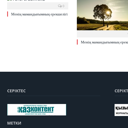
0
Менің мамандығымның ерекшелігі
Менің мамандығымның ерекш
СЕРІКТЕС
СЕРІК
МЕТКИ