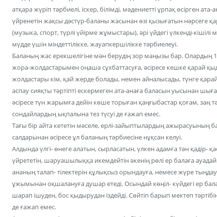
атқара жүріп тәрбиелі, іскер, білімді, мәдениетті ұрпақ өсірген ат
үйренетін жақсы дәстүр-баланы жасынан өзі қызығатын нәрсеге қа
(музыка, спорт, түрлі үйірме жұмыстары), әрі үйдегі үлкенді-кішіл
мүдде үшін міндеттілікке, жауапкершілікке тәрбиелеуі.
Баланың жас ерекшелігіне мән берудің зор маңызы бар. Олардың 13
жора-жолдастарымен оңаша сұхбаттасуға, әсіресе кешке қарай қыды
жолдастары кім, қай жерде болады, немен айналысады, түнге қара
аспау сияқты тәртіпті ескермеген ата-анаға баласын уысынан шыға
әсіресе түн жарымға дейін көше торыған қаңғыбастар қоғам, заң тә
сондайлардың ықпалына тез түсуі де ғажап емес.
Тағы бір айта кететін мәселе, ерлі-зайыптылардың ажырасуының ба
салдарынан әсіресе ұл баланың тәрбиесіне нұқсан келуі.
Алдында үлгі- өнеге алатын, сырласатын, үлкен адамға тән қадір- қа
үйрететін, шаруашылыққа икемдейтін әкенің рөлі ер балаға ауадай 
ананың талап- тілектерін құлықсыз орындауға, немесе жүре тыңда
ұжымынан оқшалануға душар етеді. Осындай көңіл- күйдегі ер бала
шарап ішуден, бос қыдырудан іздейді. Сөйтіп барып мектеп тәртібі
де ғажап емес.