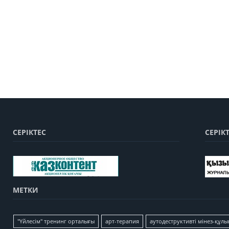
СЕРІКТЕС
СЕРІК
МЕТКИ
"Үйлесім" тренинг орталығы
арт-терапия
аутодеструктивті мінез-құлы