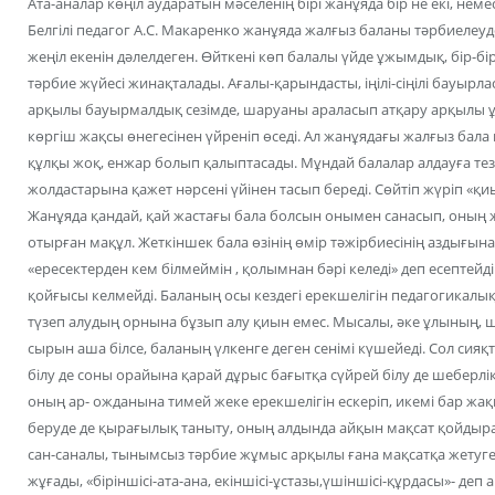
Ата-аналар көңіл аударатын мәселенің бірі жанұяда бір не екі, неме
Белгілі педагог А.С. Макаренко жанұяда жалғыз баланы тәрбиелеу
жеңіл екенін дәлелдеген. Өйткені көп балалы үйде ұжымдық, бір-бі
тәрбие жүйесі жинақталады. Ағалы-қарындасты, іңілі-сіңілі бауырлас
арқылы бауырмалдық сезімде, шаруаны араласып атқару арқылы ұж
көргіш жақсы өнегесінен үйреніп өседі. Ал жанұядағы жалғыз бала
құлқы жоқ, енжар болып қалыптасады. Мұндай балалар алдауға тез 
жолдастарына қажет нәрсені үйінен тасып береді. Сөйтіп жүріп «қ
Жанұяда қандай, қай жастағы бала болсын онымен санасып, оның ж
отырған мақұл. Жеткіншек бала өзінің өмір тәжірбиесінің аздығына
«ересектерден кем білмеймін , қолымнан бәрі келеді» деп есептейді
қойғысы келмейді. Баланың осы кездегі ерекшелігін педагогикалық
түзеп алудың орнына бұзып алу қиын емес. Мысалы, әке ұлының, 
сырын аша білсе, баланың үлкенге деген сенімі күшейеді. Сол сияқ
білу де соны орайына қарай дұрыс бағытқа сүйрей білу де шеберлікт
оның ар- ожданына тимей жеке ерекшелігін ескеріп, икемі бар жаққ
беруде де қырағылық таныту, оның алдында айқын мақсат қойдыра 
сан-саналы, тынымсыз тәрбие жұмыс арқылы ғана мақсатқа жетуге
жұғады, «біріншісі-ата-ана, екіншісі-ұстазы,үшіншісі-құрдасы»- деп