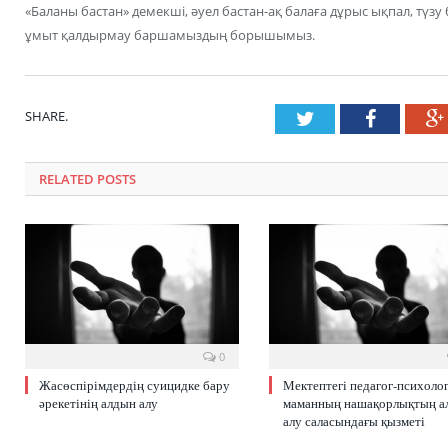
«Баланы бастан» демекші, әуел бастан-ақ балаға дұрыс ықпал, түзу
ұмыт қалдырмау баршамыздың борышымыз.
SHARE.
Twitter
Faceboo
RELATED POSTS
0
Жасөспірімдердің суицидке бару
Мектептегі педагог-психоло
әрекетінің алдын алу
маманның нашақорлықтың а
алу саласындағы қызметі