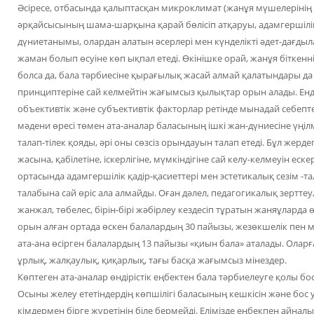
Әсіресе, отбасында қалыптасқан микроклимат (жанұя мүшелерінің б
әрқайсысының шама-шарқына қарай бөлісіп атқаруы, адамгершілік 
дүниетанымы, олардан алатын әсерлері мен күнделікті әдет-дағды
жаман болып өсуіне көп ықпал етеді. Өкінішке орай, жанұя біткенн
болса да, бала тәрбиесіне қырағылық жасай алмай қалатындары да 
принциптеріне сай келмейтін жағымсыз қылықтар орын алады. Е
объективтік және субъективтік факторлар ретінде мынадай себепте
мәдени өресі төмен ата-аналар баласының ішкі жан-дүниесіне үң
талап-тілек қояды, әрі оны сөзсіз орындауын талап етеді. Бұл жерд
жасына, қабілетіне, іскерлігіне, мүмкіндігіне сай келу-келмеуін е
ортасында адамгершілік қадір-қасиеттері мен эстетикалық сезім -т
талабына сай өріс ала алмайды. Оған дәлел, педагогикалық зертт
жанжал, төбелес, бірін-бірі жәбірлеу кездесіп тұратын жаняұларда 
орын алған ортада өскен балалардың 30 пайызы, жезөкшелік пен
ата-ана өсірген балалардың 13 пайызы «қиын бала» аталады. Оларға 
ұрлық, жалқаулық, қиқарлық, тағы басқа жағымсыз мінездер.
Көптеген ата-аналар өндірістік еңбектен бала тәрбиелеуге қолы б
Осыны желеу ететіндердің көпшілігі баласының кешкісін және бо
кімдермен бірге жүретінін біле бермейді. Елімізде еңбекпен айналы