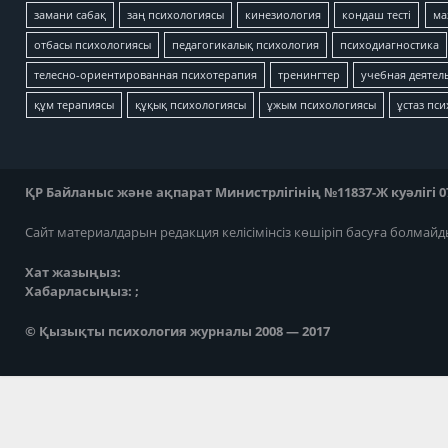
замани сабақ
заң психологиясы
кинезиология
кондаш тесті
ма
отбасы психологиясы
педагогикалық психология
психодиагностика
телесно-ориентированная психотерапия
тренингтер
учебная деятел
құм терапиясы
құқық психологиясы
ұжым психологиясы
ұстаз пс
ҚР Байланыс және ақпарат Министрлігінің №11837-Ж куәлігі 07
Сайт материалдарын редакция келісімінсіз көшіріп басуға болмайд
Хат жазыңыз:
Хабарласыңыз: ;
© Қызықты психология журналы 2008 — 2017