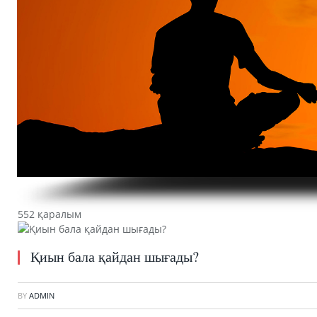
552 қаралым
Қиын бала қайдан шығады?
BY
ADMIN