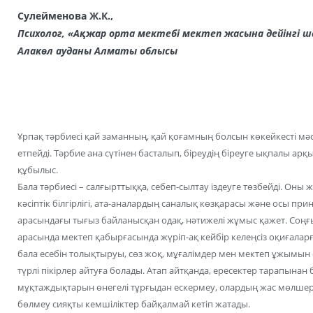
Сулейменова Ж.К.,
Психолог, «Ақжар орта мектебі мектеп жасына дейінгі
Алакөл ауданы Алматы облысы
Ұрпақ тәрбиесі қай заманның, қай қоғамның болсын көкейкесті мәс
етпейді. Тәрбие ана сүтінен басталып, біреудің біреуге ықпалы ар
құбылыс.
Бала тәрбиесі – салғырттыққа, себеп-сылтау іздеуге төзбейді. Он
кәсіптік білгірлігі, ата-аналардың саналық көзқарасы және осы пр
арасындағы тығыз байланысқан одақ, нәтижелі жұмыс қажет. Соңғы
арасында мектеп қабырғасында жүріп-ақ кейбір келеңсіз оқиғал
бала есебін толықтыруы, сөз жоқ, мұғалімдер мен мектеп ұжымын
түрлі пікірлер айтуға болады. Атап айтқанда, ересектер тарапынан 
мұқтаждықтарын өнегелі тұрғыдан ескермеу, олардың жас мөлшер
бөлмеу сияқты кемшіліктер байқалмай кетіп жатады.