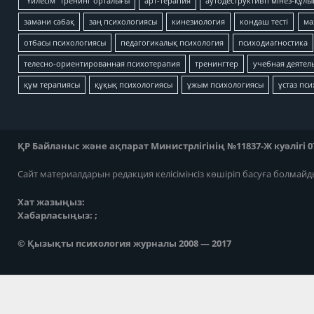
"Үйлесім" тренинг орталығы
арт-терапия
аутодеструктивті мінез-құлы
замани сабақ
заң психологиясы
кинезиология
кондаш тесті
ма
отбасы психологиясы
педагогикалық психология
психодиагностика
телесно-ориентированная психотерапия
тренингтер
учебная деятел
құм терапиясы
құқық психологиясы
ұжым психологиясы
ұстаз пс
ҚР Байланыс және ақпарат Министрлігінің №11837-Ж куәлігі 07
Сайт материалдарын редакция келісімінсіз көшіріп басуға болмайд
Хат жазыңыз:
Хабарласыңыз: ;
© Қызықты психология журналы 2008 — 2017