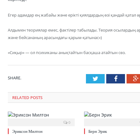
Егер адамдар ең жабайы және ерікті қиялдардың өзі қандай қатал 
Алдымен теориялар емес, фактілер табылады. Теория осылардың ар
және бейсананың арасындағы қарым-қатынас»)
«Сиқыр» — ол психиканы анықтайтын басқаша атайтын сөз.
SHARE.
Twitter
Faceboo
RELATED POSTS
0
Эриксон Милтон
Берн Эрик