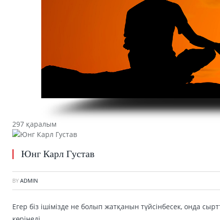
297 қаралым
Юнг Карл Густав
BY
ADMIN
Егер біз ішімізде не болып жатқанын түйсінбесек, онда сы
көрінеді.