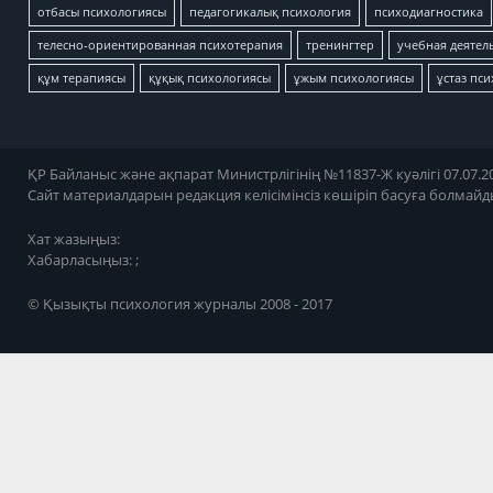
отбасы психологиясы
педагогикалық психология
психодиагностика
телесно-ориентированная психотерапия
тренингтер
учебная деятел
құм терапиясы
құқық психологиясы
ұжым психологиясы
ұстаз пс
ҚР Байланыс және ақпарат Министрлігінің №11837-Ж куәлігі 07.07.20
Сайт материалдарын редакция келісімінсіз көшіріп басуға болмайд
Хат жазыңыз:
Хабарласыңыз: ;
© Қызықты психология журналы 2008 - 2017