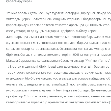
қарастыру керек.
Этника аралық қатынас – бұл түрлі этностардың бірігуінен пайда бо
ұлттардың ерекшеліктерінен, құндылықтарынан, бағдарларынан тұ
қарастырылуы керек.Көптеген этностар арасында қиыншылықтар, 
өзге ұлттардың да құндылықтарын қадірлеп, сыйлау керек.
Жер шарында 2 мыңнан астам ұлттар мен этностар бар. Олар 5 мыңн
жуық этностың 1 млн. жəне одан көп өкілдері бар. Ал қалған 1700-д
санды этностар қатарына жатады. Осыншама көп санды ұлттар мен
біріккен. Сондықтан əлем мемлекеттерінің 90%-ы көп ұлтты немес
Мақала барысында қолданылатын басты ұғымдар “Ұлт” пен “этнос” т
тілі, ортақ мəдениеті, біріктіруші салт дəстүрлері мен діні бар антр
территориялық кеңістікте топтасқан адамдардың тарихи қалыптасқан 
ұғымдарын бір-біріне жақын, қос ұғымды алмастыра пайдалану о
əлеуметтік шындықтан алыстатпайды. Этностан айырмашылығы сол 
экономикалық жəне əлеуметтік белгілерге ие болады. Дегенмен, 
профессор С.Борбасов пікірінше əлі де философиялық жəне саяси-əле
категориялары туралы бір арнаға тоғысқан түсінік қалыптаспаған [1,