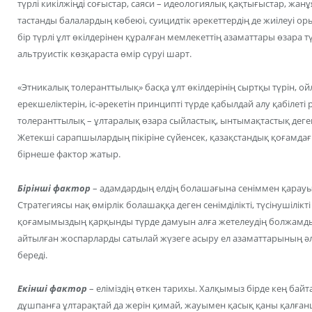
түрлі кикілжіңді соғыстар, саяси – идеологиялық қақтығыстар, жанұ
тастанды балалардың көбеюі, суицидтік әрекеттердің де жиілеуі ор
бір түрлі ұлт өкілдерінен құралған мемлекеттің азаматтары өзара т
альтруистік көзқараста өмір сүруі шарт.
«Этникалық толеранттылық» басқа ұлт өкілдерінің сыртқы түрін, ойл
ерекшеліктерін, іс-әрекетін принципті түрде қабылдай алу қабілеті 
толеранттылық – ұлтаралық өзара сыйластық, ынтымақтастық деген
Жетекші сарапшылардың пікіріне сүйенсек, қазақстандық қоғамда
бірнеше фактор жатыр.
Бірінші фактор
– адамдардың елдің болашағына сеніммен қарауы.
Стратегиясы нақ өмірлік болашаққа деген сенімділікті, түсінушілік
қоғамымыздың қарқынды түрде дамуын алға жетелеудің болжамды
айтылған жоспарларды сатылай жүзеге асыру ел азаматтарының әле
береді.
Екінші фактор
– еліміздің өткен тарихы. Халқымыз бірде кең байт
дұшпанға ұлтарақтай да жерін қимай, жауымен қасық қаны қалған