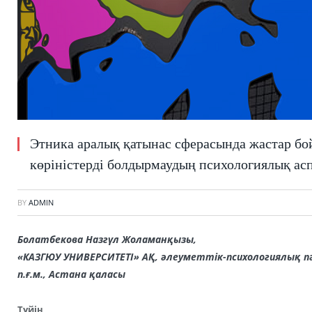
Этника аралық қатынас сферасында жастар б
көріністерді болдырмаудың психологиялық асп
BY
ADMIN
Болатбекова Назгүл Жоламанқызы,
«КАЗГЮУ УНИВЕРСИТЕТІ» АҚ, әлеуметтік-психологиялық 
п.ғ.м.,
Астана қаласы
Түйін