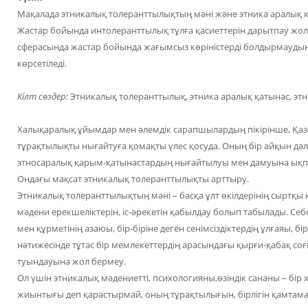
Мақалада этникалық толеранттылықтың мәні және этника аралық қ
Жастар бойында интолеранттылық тұлға қасиеттерін дарытпау жо
сферасында жастар бойында жағымсыз көріністерді болдырмауды
көрсетіледі.
Кілт сөздер:
Этникалық толеранттылық, этника аралық қатынас, этн
Халықаралық ұйымдар мен әлемдік сарапшылардың пікірінше, Қаза
тұрақтылықты нығайтуға қомақты үлес қосуда. Оның бір айқын дәл
этносаралық қарым-қатынастардың нығайтылуы мен дамуына ықпал
Ондағы мақсат этникалық толеранттылықты арттыру.
Этникалық толеранттылықтың мәні – басқа ұлт өкілдерінің сыртқы ке
мәдени ерекшеліктерін, іс-әрекетін қабылдау болып табылады. Себе
мен құрметінің азаюы, бір-біріне деген сенімсіздіктердің ұлғаяы, б
нәтижесінде тұтас бір мемлекеттердің арасындағы қырғи-қабақ со
туындауына жол бермеу.
Ол үшін этникалық мәдениетті, психологияны,өзіндік сананы – бір
жиынтығы деп қарастырмай, оның тұрақтылығын, бірлігін қамтама