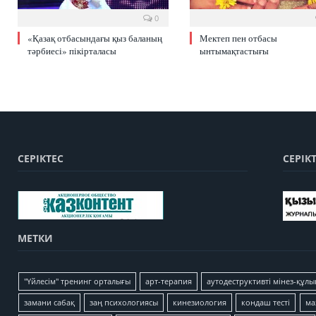
0
«Қазақ отбасындағы қыз баланың
Мектеп пен отбасы
тәрбиесі» пікірталасы
ынтымақтастығы
СЕРІКТЕС
СЕРІК
МЕТКИ
"Үйлесім" тренинг орталығы
арт-терапия
аутодеструктивті мінез-құлы
замани сабақ
заң психологиясы
кинезиология
кондаш тесті
ма