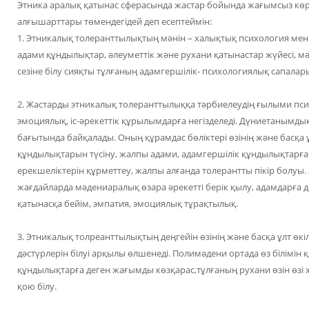
Этника аралық қатынас сферасында жастар бойында жағымсыз көр
алғышарттары төмендегідей деп есептеймін:
1. Этникалық толеранттылықтың мәнін – халықтық психология мен
адами құндылықтар, әлеуметтік және рухани қатынастар жүйесі, м
сезіне білу сияқты тұлғаның адамгершілік- психологиялық сапала
2. Жастарды этникалық толеранттылыққа тәрбиелеудің ғылыми п
эмоциялық, іс-әрекеттік құрылымдарға негізделеді. Дүниетанымды
бағытында байқалады. Оның құрамдас бөліктері өзінің және басқа 
құндылықтарын түсіну, жалпы адами, адамгершілік құндылықтарға
ерекшеліктерін құрметтеу, жалпы алғанда толерантты пікір болуы.
жағдайларда мәдениаралық өзара әрекетті берік қылу, адамдарға де
қатынасқа бейім, эмпатия, эмоциялық тұрақтылық.
3. Этникалық толреанттылықтың деңгейін өзінің және басқа ұлт өк
дәстүрлерін білуі арқылы өлшенеді. Полимәдени ортада өз білімін қ
құндылықтарға деген жағымды көзқарас,тұлғаның рухани өзін өзі жет
қою білу.