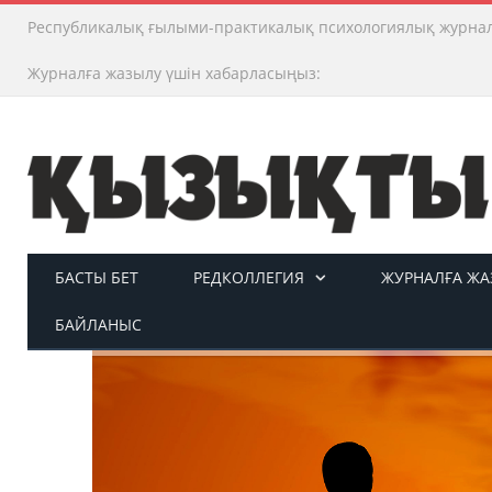
Республикалық ғылыми-практикалық психологиялық журна
Журналға жазылу үшін хабарласыңыз:
БАСТЫ БЕТ
РЕДКОЛЛЕГИЯ
ЖУРНАЛҒА ЖАЗ
БАЙЛАНЫС