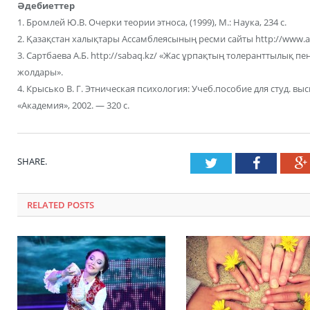
Әдебиеттер
1. Бромлей Ю.В. Очерки теории этноса, (1999), М.: Наука, 234 с.
2. Қазақстан халықтары Ассамблеясының ресми сайты http://www.a
3. Сартбаева А.Б. http://sabaq.kz/ «Жас ұрпақтың толеранттылық п
жолдары».
4. Крысько В. Г. Этническая психология: Учеб.пособие для студ. вы
«Академия», 2002. — 320 с.
SHARE.
Twitter
Faceboo
RELATED POSTS