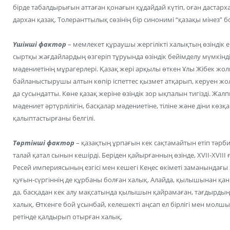
бірде табалдырығын аттаған қонағын құдайдай күтіп, оған дастарх
дархан қазақ. Толеранттылық сөзінің бір синонимі “қазақы мінез” бо
Үшінші факто
р
– мемлекет құраушы жергілікті халықтың өзіндік 
сыртқы жағдайлардың өзгеріп тұруында өзіндік бейімделу мүмкінд
мәдениетінің мұрагерлері. Қазақ жері арқылы өткен Ұлы Жібек жо
байланыстырушы алтын көпір іспеттес қызмет атқарып, керуен жо
да сусындатты. Көне қазақ жеріне өзіндік зор ықпалын тигізді. Жал
мәдениет әртүрлілігін, басқалар мәдениетіне, тіліне және діни көзқ
қалыптастырғаны белгілі.
Төртінші фактор
– қазақтың ұрпағын кек сақтамайтын етіп тәрби
талай қатал сынын кешірді. Беріден қайырғанның өзінде, ХVІІ-ХV
Ресей империясының езгісі мен кешегі Кеңес өкіметі заманындағы
қуғын-сүргіннің де құрбаны болған халық. Алайда, қылышынан қан
да, басқадан кек алу мақсатында қылышын қайрамаған, тағдырды
халық. Өткенге бой ұсынбай, келешекті аңсап ел бірлігі мен молш
ретінде қалдырып отырған халық.