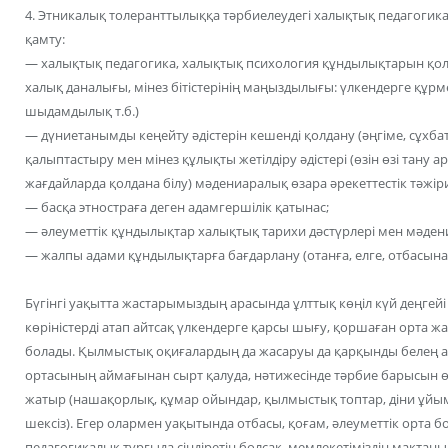
4. Этникалық толеранттылыққа тәрбиелеудегі халықтық педагогик
қамту:
— халықтық педагогика, халықтық психология құндылықтарын қолдан
халық даналығы, мінез бітістерінің маңыздылығы: үлкендерге құрмет
шыдамдылық т.б.)
— дүниетанымды кеңейту әдістерін кешенді қолдану (әңгіме, сұхбат
қалыптастыру мен мінез құлықты жетілдіру әдістері (өзін өзі тану
жағдайларда қолдана білу) мәдениаралық өзара әрекеттестік тәжірие
— басқа этностраға деген адамгершілік қатынас;
— әлеуметтік құндылықтар халықтық тарихи дәстүрлері мен мәдениет
— жалпы адами құндылықтарға бағдарлану (отанға, елге, отбасына 
Бүгінгі уақытта жастарымыздың арасында ұлттық көңіл күй деңгейі
көріністерді атап айтсақ үлкендерге қарсы шығу, қоршаған орта жа
болады. Қылмыстық оқиғалардың да жасаруы да қарқынды белең ал
ортасының аймағынан сырт қалуда, нәтижесінде тәрбие барысын ө
жатыр (нашақорлық, құмар ойындар, қылмыстық топтар, діни ұйым
шексіз). Егер олармен уақытында отбасы, қоғам, әлеуметтік орта
педагогикалық тұрғыда сіңдіретін болсақ, мемлекетіміздің мақта