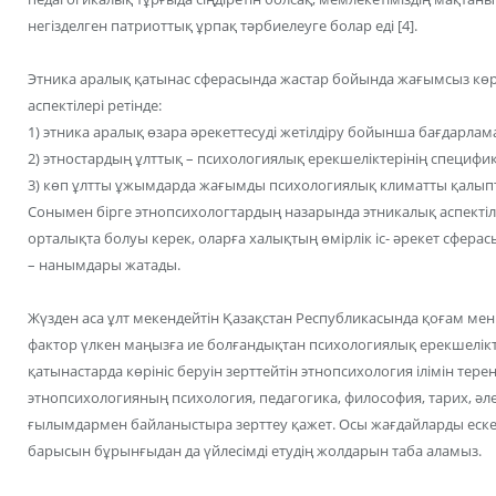
негізделген патриоттық ұрпақ тәрбиелеуге болар еді [4].
Этника аралық қатынас сферасында жастар бойында жағымсыз көр
аспектілері ретінде:
1) этника аралық өзара әрекеттесуді жетілдіру бойынша бағдарлам
2) этностардың ұлттық – психологиялық ерекшеліктерінің специфи
3) көп ұлтты ұжымдарда жағымды психологиялық климатты қалып
Сонымен бірге этнопсихологтардың назарында этникалық аспектіле
орталықта болуы керек, оларға халықтың өмірлік іс- әрекет сферас
– нанымдары жатады.
Жүзден аса ұлт мекендейтін Қазақстан Республикасында қоғам мен
фактор үлкен маңызға ие болғандықтан психологиялық ерекшелік
қатынастарда көрініс беруін зерттейтін этнопсихология ілімін тер
этнопсихологияның психология, педагогика, философия, тарих, әле
ғылымдармен байланыстыра зерттеу қажет. Осы жағдайларды ескер
барысын бұрынғыдан да үйлесімді етудің жолдарын таба аламыз.