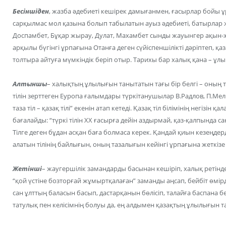
Бесіншіден
, жазба әдебиеті кешірек дамығанмен, ғасырлар бойы ұ
сарқылмас мол қазына болып табылатын ауыз әдебиеті, батырлар 
Доспамбет, Бұқар жырау, Дулат, Махамбет сынды жауынгер ақ
арқылы бүгінгі ұрпағына Отанға деген сүйіспеншілікті дәріптеп, 
толтыра айтуға мүмкіндік беріп отыр. Тарихы бар халық қана – ұлы
Алтыншы
– халықтың ұлылығын танытатын тағы бір белгі – оның ті
тілін зерттеген Еуропа ғалымдары түркітанушылар В.Радлов, П.Мели
таза тіл – қазақ тілі” екенін атап кетеді. Қазақ тіл білімінің негізін
бағалайды: “түркі тілін ХХ ғасырға дейін аздырмай, қаз-қалпында са
Тілге деген бұдан асқан баға болмаса керек. Қандай қиын кезеңдер
алатын тілінің байлығын, оның тазалығын кейінгі ұрпағына жеткізе
Жетінші
– жаугершілік замандарды басынан кешіріп, халық ретінд
“қой үстіне бозторғай жұмыртқалаған” заманды аңсап, бейбіт өмір
сан ұлттың баласын басып, дастарқанын бөлісіп, талайға баспана бе
татулық пен келісімнің болуы да, ең алдымен қазақтың ұлылығын та