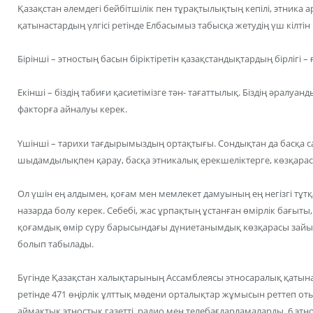
Қазақстан әлемдегі бейбітшілік пен тұрақтылықтың кепілі, этника
қатынастардың үлгісі ретінде Елбасымыз табысқа жетудің үш кілтін 
Бірінші – этностың басын біріктіретін қазақстандықтардың бірлігі –
Екінші – біздің табиғи қасиетімізге тән- тағаттылық. Біздің әралуан
факторға айналуы керек.
Үшінші – тарихи тағдырымыздың ортақтығы. Сондықтан да басқа са
шыдамдылықпен қарау, басқа этникалық ерекшеліктерге, көзқарас
Ол үшін ең алдымен, қоғам мен мемлекет дамуының ең негізгі тұт
назарда болу керек. Себебі, жас ұрпақтың ұстанған өмірлік бағыт
қоғамдық өмір сүру барысындағы дүниетанымдық көзқарасы зайырл
болып табылады.
Бүгінде Қазақстан халықтарының Ассамблеясы этносаралық қатына
ретінде 471 өңірлік ұлттық мəдени орталықтар жұмысын реттеп от
аймақтық этностық газетті, радио мен телебағдарламаларды, 6 этн