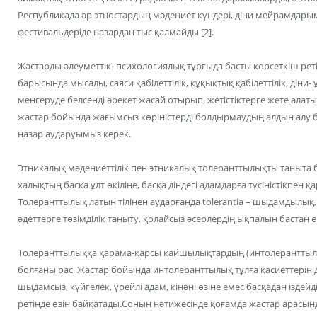
Республикада əр этностардың мəдениет күндері, діни мейрамда
фестивальдеріде назардан тыс қалмайды [2].
Жастарды әлеуметтік- психологиялық тұрғыда басты көрсеткіш ретінд
барысында мысалы, саяси қабілеттілік, құқықтық қабілеттілік, діни- 
меңгеруде белсенді әрекет жасай отырып, жетістіктерге жете алат
жастар бойында жағымсыз көріністерді болдырмаудың алдын алу 
назар аударуымыз керек.
Этникалық мәдениеттілік пен этникалық толеранттылықты таныта бі
халықтың басқа ұлт өкіліне, басқа діндегі адамдарға түсіністікпен қ
Толеранттылық латын тілінен аударғанда tolerantia – шыдамдылық, 
әдеттерге төзімділік таныту, қолайсыз әсерлердің ықпалын бастан 
Толеранттылыққа қарама-қарсы қайшылықтардың (интолеранттылы
болғаны рас. Жастар бойында интолеранттылық тұлға қасиеттерін
шыдамсыз, күйгелек, үрейлі адам, кінәні өзіне емес басқадан іздей
ретінде өзін байқатады.Соның нәтижесінде қоғамда жастар арасын