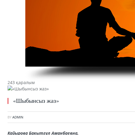
243 қаралым
«Шыбынсыз жаз»
BY
ADMIN
Кайырова Бакытгул Аманбаевна,