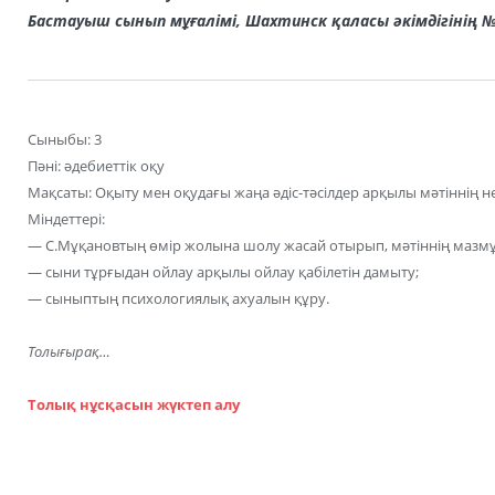
Бастауыш сынып мұғалімі, Шахтинск қаласы әкімдігінің
Сыныбы: 3
Пәні: әдебиеттік оқу
Мақсаты: Оқыту мен оқудағы жаңа әдіс-тәсілдер арқылы мәтіннің не
Міндеттері:
— С.Мұқановтың өмір жолына шолу жасай отырып, мәтіннің мазм
— сыни тұрғыдан ойлау арқылы ойлау қабілетін дамыту;
— сыныптың психологиялық ахуалын құру.
Толығырақ…
Толық нұсқасын жүктеп алу