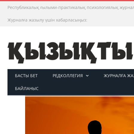
Республикалық ғылыми-практикалық психологиялық журна
Журналға жазылу үшін хабарласыңыз:
БАСТЫ БЕТ
РЕДКОЛЛЕГИЯ
ЖУРНАЛҒА ЖАЗ
БАЙЛАНЫС