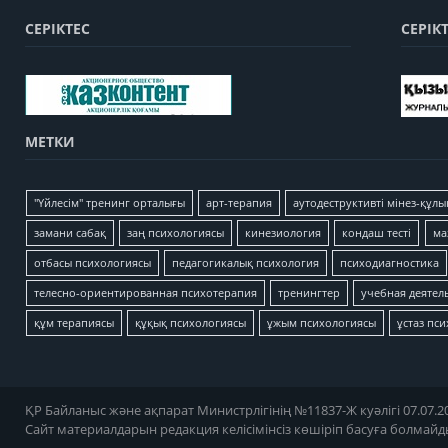
СЕРІКТЕС
СЕРІК
МЕТКИ
"Үйлесім" тренинг орталығы
арт-терапия
аутодеструктивті мінез-құлы
замани сабақ
заң психологиясы
кинезиология
кондаш тесті
ма
отбасы психологиясы
педагогикалық психология
психодиагностика
телесно-ориентированная психотерапия
тренингтер
учебная деятел
құм терапиясы
құқық психологиясы
ұжым психологиясы
ұстаз пс
ҚР Байланыс және ақпарат Министрлігінің №11837-Ж куәлігі 07.07.20
Сайт материалдарын редакция келісімінсіз көшіріп басуға болмайд