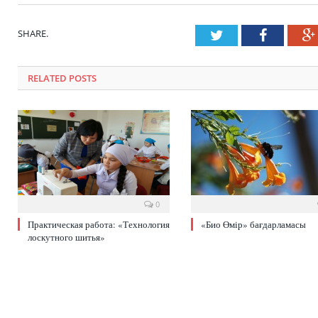
SHARE.
Twitter
Faceboo
RELATED POSTS
0
Практическая работа: «Технология
«Био Өмір» бағдарламасы
лоскутного шитья»