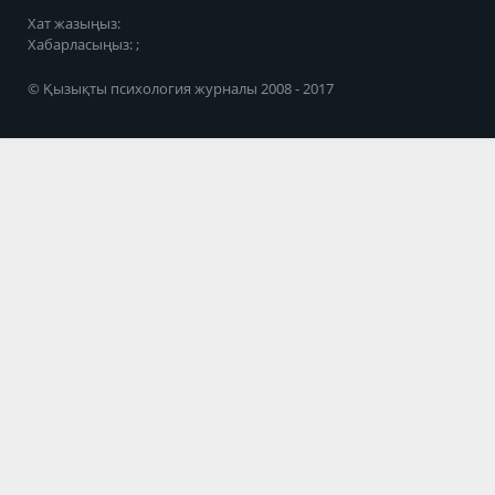
Хат жазыңыз:
Хабарласыңыз: ;
© Қызықты психология журналы 2008 - 2017