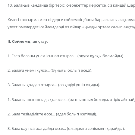
10. Балаңыз қандайда бір теріс іс-әрекеттер көрсетсе, сіз қандай ш
Келесі тапсырма мен сіздерге сөйлемнің басы бар, ал аяғы аяқталм
үлестірмелердегі сөйлемдерді өз ойларыңызды ортаға салып аяқтау
ІІ. Сөйлемді аяқтау.
1. Егер баланы үнемі сынап отырса… (оқуға құлқы болмайды).
2. Балаға үнемі күлсе… (бұйығы болып өседі).
3. Баланы қолдап отырса… (өз қадірі үшін оқиды).
1. Баланы шыншылдықта өссе… (ол шыншыл болады, өтірік айтпай
2. Бала төзімділікте өссе… (адал болып жетіледі).
3. Бала қауіпсіз жағдайда өссе… (ол адамға сеніммен қарайды).