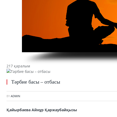
217 қаралым
Тәрбие басы – отбасы
BY
ADMIN
Қайырбаева Айнұр Қаржаубайқызы