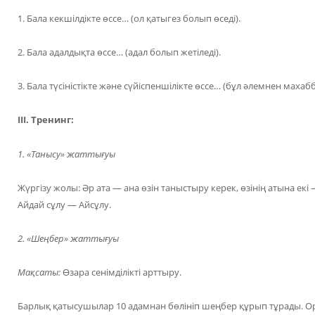
1. Бала кекшілдікте өссе… (ол қатыгез болып өседі).
2. Бала адалдықта өссе… (адал болып жетіледі).
3. Бала түсіністікте және сүйіспеншілікте өссе… (бұл әлемнен махабб
ІІІ. Тренинг:
1. «Танысу» жаттығуы
Жүргізу жолы: Әр ата — ана өзін таныстыру керек, өзінің атына ек
Айдай сұлу — Айсұлу.
2. «Шеңбер» жаттығуы
Мақсаты:
Өзара сенімділікті арттыру.
Барлық қатысушылар 10 адамнан бөлініп шеңбер құрып тұрады. Ор