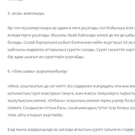
5. «Есім» жаттығуы
Әр топ мүшелері өзара әр адамға неге ұқсатады сол бойынша есім 
өсімдіктерге ұқсатады. Мысалы Арай байсалды мінезі де өзі де қа
болады. Солай барлығына қойып болғаннан кейін жүргізуші А3 ақ қ
қайссысы өздерінің аттарының суретін салады. Сурет сюжеттік кар
бір адам шығып өз суреттерін қорғайды.
6. «Тілек шамы» (қорытындылау)
«Міне, қоштасатын да сәт жетті. Біз сіздермен жанұядағы ата-ана
қатынастың түрлі жақтарын тануға, жан-жақты талқылауға тырыст
жылулықтың мекені. «Отбасы» атауының мәніне терең үңілер болса
сеземіз. Сондықтан оттың басы, ошағымыздың түтіні түзу болуы үші
тілек айта отырып жүргізейік.
Енді мына алдарыңызда ақ қағазда ағаштың суреті салынған сіздер 