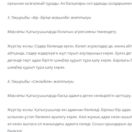
орнынан қозғалмай тұрады. Ал басқалары сол адамды қолдарымен
3. Тақырыбы: «Бір- біріңе жақында» жаттығуы
Мақсаты:
Қатысушыларда болатын агрессияны төмендету.
Жүргізу жолы: Сіздер бөлмеде еркін, билеп жүресіздер де, менің 
айтқанда, сіздер өздеріңізге жұп тауып алуларыңыз керек. Еркін де
дегенде төрт адам бірігіп шеңбер құрып тұра қалу керек. Барлығы 
шеңбер құрып тұра қалу керек.
4. Тақырыбы: «Сенімділік» жаттығуы
Мақсаты:
Қатысушыларда басқа адамға деген сенімділігін арттыру.
Жүргізу жолы: Қатысушылар екі адамнан бөлінеді. Бірінші бір адам
қолынан ұстап бөлмені аралату керек. Көзі жұмық адам көзін ашып
ал көзін ашпаса ол жанындағы адамға сенеді. Сосын орындарын а
бөліседі.