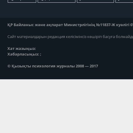
ҚР Байланыс және ақпарат Министрлігінің №11837-Ж куәлігі 07
Сайт материалдарын редакция келісімінсіз көшіріп басуға болмайд
Хат жазыңыз:
Хабарласыңыз: ;
© Қызықты психология журналы 2008 — 2017