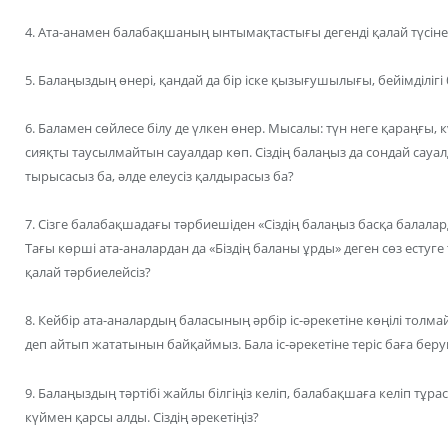
4. Ата-анамен балабақшаның ынтымақтастығы дегенді қалай түсіне
5. Балаңыздың өнері, қандай да бір іске қызығушылығы, бейімділігі б
6. Баламен сөйлесе білу де үлкен өнер. Мысалы: түн неге қараңғы, 
сияқты таусылмайтын сауалдар көп. Сіздің балаңыз да сондай сауа
тырысасыз ба, әлде елеусіз қалдырасыз ба?
7. Сізге балабақшадағы тәрбиешіден «Сіздің балаңыз басқа балал
Тағы көрші ата-аналардан да «Біздің баланы ұрды» деген сөз естуге 
қалай тәрбиелейсіз?
8. Кейбір ата-аналардың баласының әрбір іс-әрекетіне көңілі толмай
деп айтып жататынын байқаймыз. Бала іс-әрекетіне теріс баға беру
9. Балаңыздың тәртібі жайлы білгіңіз келіп, балабақшаға келіп тұра
күймен қарсы алды. Сіздің әрекетіңіз?