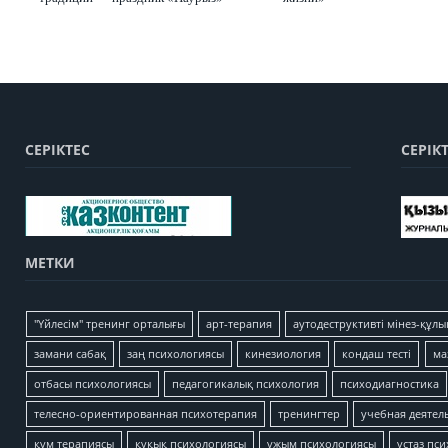
СЕРІКТЕС
СЕРІК
МЕТКИ
"Үйлесім" тренинг орталығы
арт-терапия
аутодеструктивті мінез-құлы
замани сабақ
заң психологиясы
кинезиология
кондаш тесті
ма
отбасы психологиясы
педагогикалық психология
психодиагностика
телесно-ориентированная психотерапия
тренингтер
учебная деятел
құм терапиясы
құқық психологиясы
ұжым психологиясы
ұстаз пс