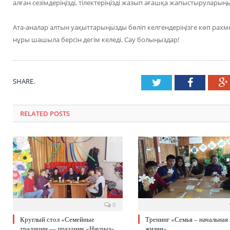
алған сезімдеріңізді, тілектеріңізді жазып ағашқа жапыстырулары
Ата-аналар алтын уақыттарыңызды бөліп келгендеріңізге көп рахм
нұры шашыла берсін дегім келеді. Сау болыңыздар!
SHARE.
Twitter
Faceboo
RELATED POSTS
0
Круглый стол «Семейные
Тренинг «Семья – начальная
традиции — праздник «Наурыз»
жизни»