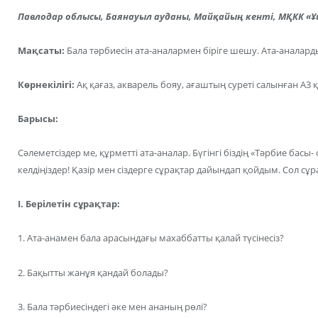
Павлодар облысы, Баянауыл ауданы, Майқайың кенті, МҚКК 
Мақсаты:
Бала тәрбиесін ата-аналармен біріге шешу. Ата-аналар
Көрнекілігі:
Ақ қағаз, акварель бояу, ағаштың суреті салынған А3 
Барысы:
Сәлеметсіздер ме, құрметті ата-аналар. Бүгінгі біздің «Тәрбие басы
келдіңіздер! Қазір мен сіздерге сұрақтар дайындап қойдым. Сол сұ
І. Берілетін сұрақтар:
1. Ата-анамен бала арасындағы махаббатты қалай түсінесіз?
2. Бақытты жанұя қандай болады?
3. Бала тәрбиесіндегі әке мен ананың рөлі?