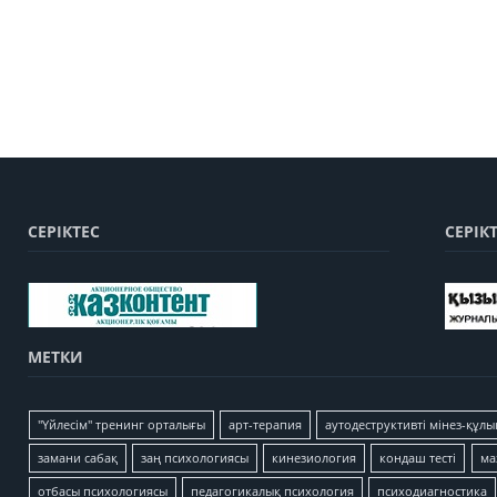
СЕРІКТЕС
СЕРІК
МЕТКИ
"Үйлесім" тренинг орталығы
арт-терапия
аутодеструктивті мінез-құлы
замани сабақ
заң психологиясы
кинезиология
кондаш тесті
ма
отбасы психологиясы
педагогикалық психология
психодиагностика