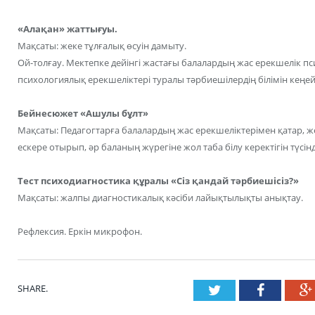
«Алақан» жаттығуы.
Мақсаты: жеке тұлғалық өсуін дамыту.
Ой-толғау. Мектепке дейінгі жастағы балалардың жас ерекшелік п
психологиялық ерекшеліктері туралы тәрбиешілердің білімін кеңей
Бейнесюжет «Ашулы бұлт»
Мақсаты: Педагогтарға балалардың жас ерекшеліктерімен қатар, ж
ескере отырып, әр баланың жүрегіне жол таба білу керектігін түсінд
Тест психодиагностика құралы «Сіз қандай тәрбиешісіз?»
Мақсаты: жалпы диагностикалық кәсіби лайықтылықты анықтау.
Рефлексия. Еркін микрофон.
SHARE.
Twitter
Faceboo