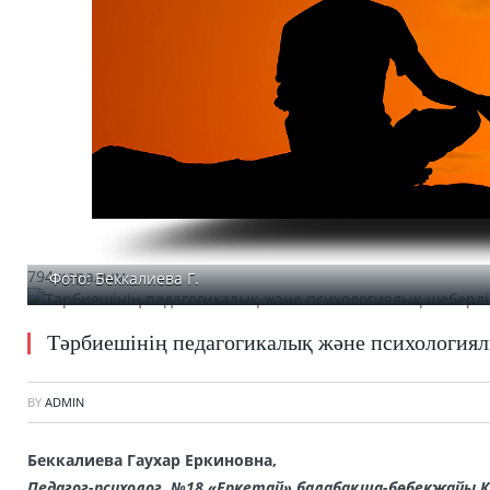
794 қаралым
Фото: Беккалиева Г.
Тәрбиешінің педагогикалық және психологиял
BY
ADMIN
Беккалиева Гаухар Еркиновна,
Педагог-психолог,
№18 «Еркетай» балабақша-бөбекжайы К