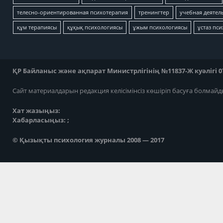
телесно-ориентированная психотерапия
тренингтер
учебная деятел
құм терапиясы
құқық психологиясы
ұжым психологиясы
ұстаз пс
ҚР Байланыс және ақпарат Министрлігінің №11837-Ж куәлігі 07
Сайт материалдарын редакция келісімінсіз көшіріп басуға болмайд
Хат жазыңыз:
Хабарласыңыз: ;
© Қызықты психология журналы 2008 — 2017