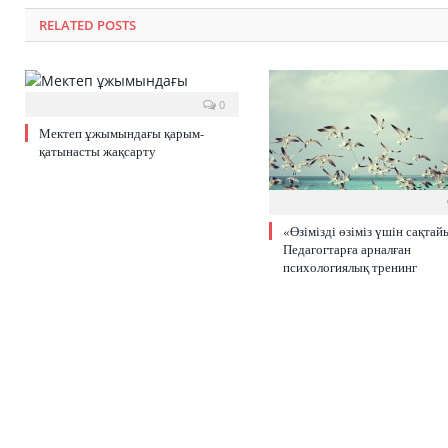
RELATED POSTS
0
Мектеп ұжымындағы қарым-
қатынасты жақсарту
«Өзімізді өзіміз үшін сақтайы
Педагогтарға арналған
психологиялық тренинг