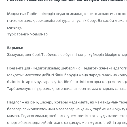
Мақсаты:
Тәрбиешілердің педагогикалық және психологиялық шеб
психологиялық ерекшеліктері туралы түсінік беру. Өз кәсіби м
кеңейту.
Түрі:
тренинг-семинар
Барысы:
Жылулық шеңбері: Тәрбиешілер бүгінгі көңіл-күйлерін білдіре отырып, 
Презентация «Педагогикалық шеберлік»: «Педагог» және «Педагоги
Мақсаты: мектепке дейінгі білім берудің жаңа парадигмасына көш
біліктілігін арттыру, саралау. Кәсіби біліктілігі жоғары жаңа формац
Тәрбиеленушінің даралық потенциалын есепке ала отырып, сапаға 
Педагог – өз ісінің шебері, жоғары мәдениетті, өз мамандығын тер
балалар психологиясының мәселелеріне қанық, тәрбие мен оқыту ә
маман. Педагогикалық шеберлік- үнемі жетіліп отыруды қажет етет
өнерге балаларды сүйетін және өз қалауымен жұмыс істейтін әр пе