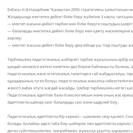
Елбасы Н.Ә.Назарбаев “Қазақстан 2050: стратегиясы қалыптасқан м
Жолдауында мектепке дейінгі білім беру жүйесіне 3 нақты тапсырм
— мектеп жасына дейінгі тәрбие мен білім беруге оқытудың қазіргі 
— балаларды мектепке дейінгі білім беру мен қамту мәселелеріне
әзірлеу;
— мектеп жасына дейінгі білім беру деңгейінде үш тілді оқытуды жа
Тәрбиешінің педагогикалық шеберлігі тәрбие жұмысының әрбір кезеңі
қандай нәтижеге жеткісі келетінін дәл білуіне байланысты болмақ
педагогикалық және эстетикалық талаптарға сай жабдықталуы, тә
құрадарының түгел болуы, педагогикалық мақсатқа сәйкестелінге
жемісті еңбек етуге жағдай жасайды. Шебер тәрбиешінің негізгі қасе
Педагогикалық әдептілік бала психологиясын және оның жас ерекшел
Әдептіліктің қайнар көзі- балаларды сүю және қадірлей білу.
Педагогикалық әдептіліктің бір көрінісі – шамамен сезу қасиеті. Сон
болады. Қолайлы әдісті таба білу шеберлік пен әдептіліктің көрінісі
деген сүйіспеншілікпен, тәжірибемен, жұмысқа ұқыпты қараумен 