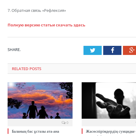
7. Обратная связь «Рефлексия»
Полную версию статьи скачать здесь
SHARE.
Twitter
Faceboo
RELATED POSTS
0
Баланың бас ұстазы ата-ана
Жасөспірімдердің суицидке