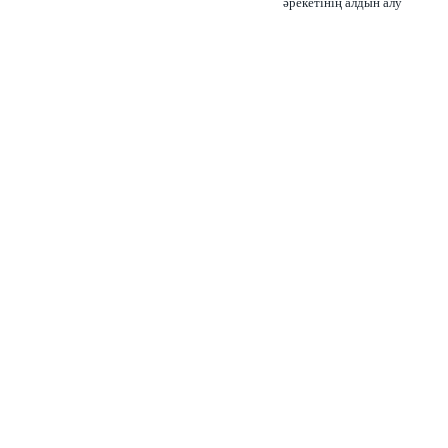
әрекетінің алдын алу