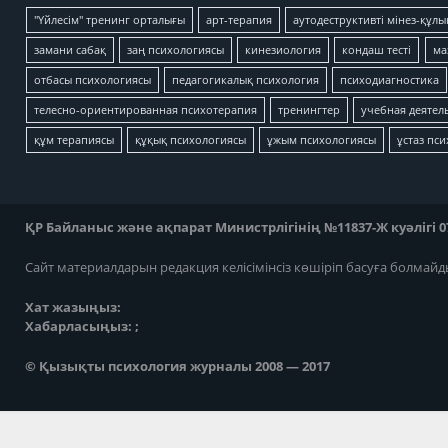
"Үйлесім" тренинг орталығы
арт-терапия
аутодеструктивті мінез-құлы
замани сабақ
заң психологиясы
кинезиология
кондаш тесті
ма
отбасы психологиясы
педагогикалық психология
психодиагностика
телесно-ориентированная психотерапия
тренингтер
учебная деятел
құм терапиясы
құқық психологиясы
ұжым психологиясы
ұстаз пс
ҚР Байланыс және ақпарат Министрлігінің №11837-Ж куәлігі 07
Сайт материалдарын редакция келісімінсіз көшіріп басуға болмайд
Хат жазыңыз:
Хабарласыңыз: ;
© Қызықты психология журналы 2008 — 2017