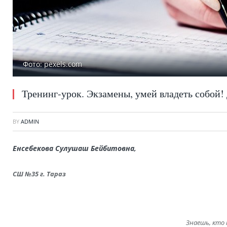
Фото: pexels.com
Тренинг-урок. Экзамены, умей владеть собой!
BY
ADMIN
Енсебекова Сулушаш Бейбитовна,
СШ №35 г. Тараз
Знаешь, кто 