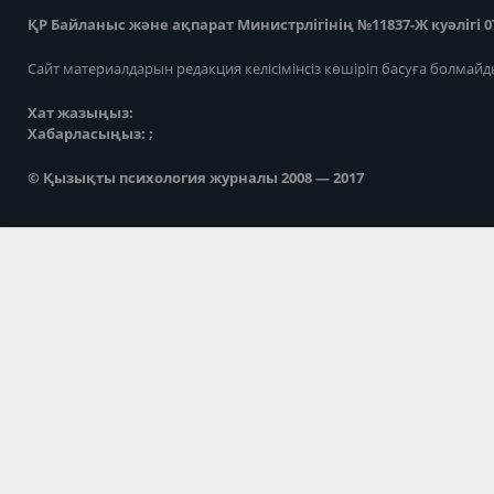
ҚР Байланыс және ақпарат Министрлігінің №11837-Ж куәлігі 07
Сайт материалдарын редакция келісімінсіз көшіріп басуға болмайд
Хат жазыңыз:
Хабарласыңыз: ;
© Қызықты психология журналы 2008 — 2017