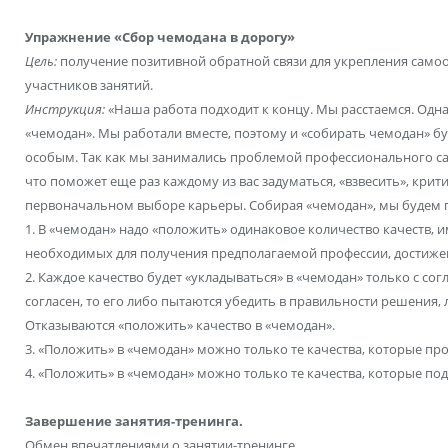
Упражнение «Сбор чемодана в дорогу»
Цель:
получение позитивной обратной связи для укрепления самоо
участников занятий.
Инструкция:
«Наша работа подходит к концу. Мы расстаемся. Однак
«чемодан». Мы работали вместе, поэтому и «собирать чемодан» б
особым. Так как мы занимались проблемой профессионального са
что поможет еще раз каждому из вас задуматься, «взвесить», кри
первоначальном выборе карьеры. Собирая «чемодан», мы будем 
1. В «чемодан» надо «положить» одинаковое количество качеств,
необходимых для получения предполагаемой профессии, достиже
2. Каждое качество будет «укладываться» в «чемодан» только с сог
согласен, то его либо пытаются убедить в правильности решения, ли
Отказываются «положить» качество в «чемодан».
3. «Положить» в «чемодан» можно только те качества, которые про
4. «Положить» в «чемодан» можно только те качества, которые п
Завершение занятия-тренинга.
Обмен впечатлениями о занятии-тренинге.