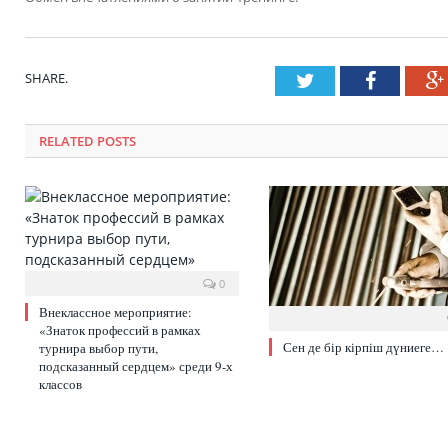
SHARE.
Twitter
Faceboo
RELATED POSTS
0
Внеклассное мероприятие:
«Знаток профессий в рамках
Сен де бір кірпіш дүниеге…
турнира выбор пути,
подсказанный сердцем» среди 9-х
классов