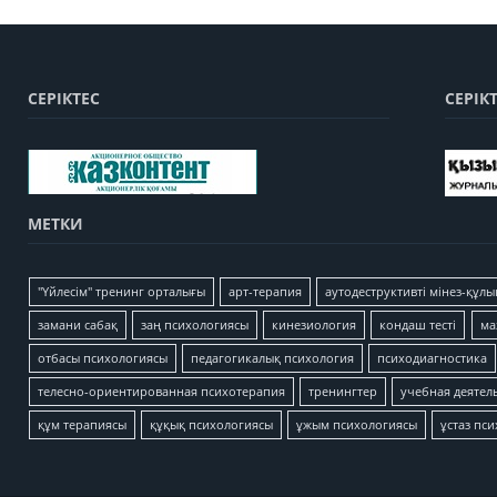
СЕРІКТЕС
СЕРІК
МЕТКИ
"Үйлесім" тренинг орталығы
арт-терапия
аутодеструктивті мінез-құлы
замани сабақ
заң психологиясы
кинезиология
кондаш тесті
ма
отбасы психологиясы
педагогикалық психология
психодиагностика
телесно-ориентированная психотерапия
тренингтер
учебная деятел
құм терапиясы
құқық психологиясы
ұжым психологиясы
ұстаз пс