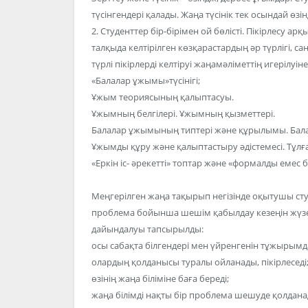
түсінгендері қалады. Жаңа түсінік тек осындай өзі
2. Студенттер бір-бірімен ой бөлісті. Пікірлесу ар
талқыда келтірілген көзқарастардың әр түрлігі, сан
түрлі пікірлерді келтіруі жаңамәліметтің игерілуін
«Балалар ұжымы»түсінігі;
Ұжым теориясының қалыптасуы.
Ұжымның белгілері. Ұжымның қызметтері.
Балалар ұжымының типтері және құрылымы. Бал
Ұжымды құру және қалыптастыру әдістемесі. Тұлғ
«Еркін іс- әрекетті» топтар және «формалды емес б
Меңгерілген жаңа тақырып негізінде оқытушы сту
проблема бойынша шешім қабылдау кезеңін жүзе
дайындалуы тапсырылды:
осы сабақта білгендері мен үйренгенін тұжырымд
олардың қолданысы туралы ойланады, пікірлеседі
өзінің жаңа біліміне баға береді;
жаңа білімді нақты бір проблема шешуде қолдана