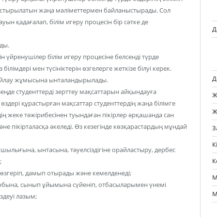
растырылатын жаңа мәліметтермен байланыстырады. Сол
ын қадағалап, білім игеру процесін бір сәтке де
Д
ды.
шін үйренушілер білім игеру процесіне белсенді түрде
білімдері мен түсініктерін өзгелерге жеткізе білуі керек.
Д
 ойлау жұмысына ынталандырылады.
еңде студенттерді зерттеу мақсаттарын айқындауға
Ж
здері құрастырған мақсаттар студенттердің жаңа білімге
Ж
дің жеке тәжірибесінен туындаған пікірлер әрқашанда сан
не пікірталасқа әкеледі. Өз кезегінде көзқарастардың мұндай
З
К
ылығына, ынтасына, тәуелсіздігіне орайластыру, дербес
К
;
өзгеріп, дамып отырады және кемелденеді;
М
обына, сынып ұйымына сүйеніп, отбасыларымен үнемі
М
здеуі лазым;