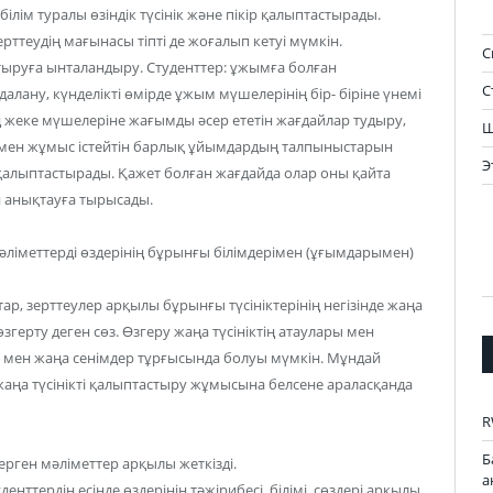
ілім туралы өзіндік түсінік және пікір қалыптастырады.
теудің мағынасы тіпті де жоғалып кетуі мүмкін.
С
тастыруға ынталандыру. Студенттер: ұжымға болған
С
далану, күнделікті өмірде ұжым мүшелерінің бір- біріне үнемі
 жеке мүшелеріне жағымды әсер ететін жағдайлар тудыру,
Ш
ыммен жұмыс істейтін барлық ұйымдардың талпыныстарын
Э
ік қалыптастырады. Қажет болған жағдайда олар оны қайта
н анықтауға тырысады.
мәліметтерді өздерінің бұрынғы білімдерімен (ұғымдарымен)
тар, зерттеулер арқылы бұрынғы түсініктерінің негізінде жаңа
згерту деген сөз. Өзгеру жаңа түсініктің атаулары мен
лы мен жаңа сенімдер тұрғысында болуы мүмкін. Мұндай
е жаңа түсінікті қалыптастыру жұмысына белсене араласқанда
R
Б
герген мәліметтер арқылы жеткізді.
а
денттердің есінде өздерінің тәжірибесі, білімі, сөздері арқылы