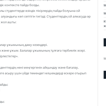
ндік контексте пайда болды.
М
қылы студенттерде өзіндік пікірлердің пайда болуына ой
М
 алуандығы көп септігін тигізді. Студенттердің ой алмасуда әр
К
е жол ашты:
ж
алар ұжымының даму кезеңдері.
а және ұжым. Балалар ұжымының тұлғаға тәрбиелік әсері.
ірлестіктер».
М
денттердің нені меңгергенін айқындау және бағалау,
ге асыру үшін үйде төмендегі өлшемдерді ескере отырып
айды;
;
ды;