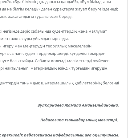
ерек?», «Бұл білімнің қолданысы қандай?», «Бұл білімді ары
 не білгім келеді?» деген сұрақтарға жауап беруге ізденеді;
ұмыс жасағандығы туралы есеп береді.
 негізінде дәріс сабағында суденттердің жаңа мағлұмат
у мен талқылауды ұйымдастырылды.
арды игеру мен меңгерудің теориялық мәселелерін
ұрғысынан студенттерді өміршеңді, күнделікті өмірден
уге бағыттайды. Сабақта көлемді мәліметтерді жүйелеп
і нақтыланып, материалдың өзіндік тұрғыдан игерудің
денттердің танымдық шығармашылық қабілеттерінің белсенді
Зулкарнаева Жамила Амангельдиновна,
Педагогика ғылымдарының магистрі,
 ерекшелік педагогикасы кафедрасының аға оқытушысы,