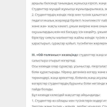
арқылы белсенді танымдық жұмысқа кірісіп, жаңа б
Студенттер мұндай жұмысқа жұмылдырылмаса, зерт
2. Студенттердің өзіндік пікір мен түсінік қалып
педагогикалық әсерлерді бірлікті /комплексті/ пай
және жан- жақты көмегі, ұжым өміріне және оның
оқушылардың өзін-өзі басқару ісін кеңейту, ұж
біріктіру сияқты мәліметтер жайлы өзіндік түсін
қарастырып, сұрақтар қойып, түсінбеген жерлері
III. «Ой-толғаныс» кезеңінд
е студенттер жаңа 
салыстыра отырып өзгертеді.
Осы кезеңде олар сұрақтар, ұсыныстар, пікірталас
білім құрастырады. Үйрену дегеніміз өзгеру және ө
терминдері, жаңа әрекеттер, білімнің жаңа ахуа
өзгерістер студенттердің бұрынғы білім негізінд
пайда болады.
Бұл кезеңде келесідей мақсаттар айқындалды:
1. Студенттер өз ойлары мен түсініктерін өздері и
Зерттеу және түсінік – өзіндік, дербес ұғымдар. Сту