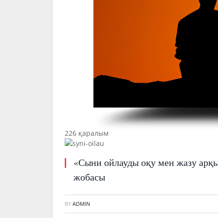
226 қаралым
«Сыни ойлауды оқу мен жазу арқыл
жобасы
BY
ADMIN