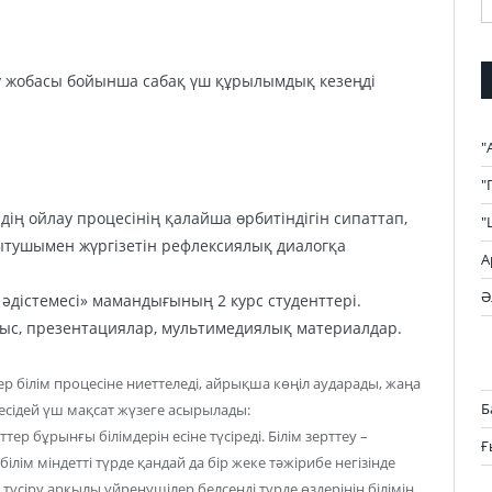
у жобасы бойынша сабақ үш құрылымдық кезеңді
"
"
рдің ойлау процесінің қалайша өрбитіндігін сипаттап,
"
қытушымен жүргізетін рефлексиялық диалогқа
А
Ә
дістемесі» мамандығының 2 курс студенттері.
мыс, презентациялар, мультимедиялық материалдар.
ер білім процесіне ниеттеледі, айрықша көңіл аударады, жаңа
Б
есідей үш мақсат жүзеге асырылады:
р бұрынғы білімдерін есіне түсіреді. Білім зерттеу –
Ғ
ім міндетті түрде қандай да бір жеке тәжірибе негізінде
е түсіру арқылы үйренушілер белсенді түрде өздерінің білімін