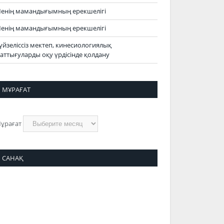
енің мамандығымның ерекшелігі
енің мамандығымның ерекшелігі
үйзеліссіз мектеп, кинесиологиялық
аттығуларды оқу үрдісінде қолдану
МҰРАҒАТ
ұрағат
САНАҚ