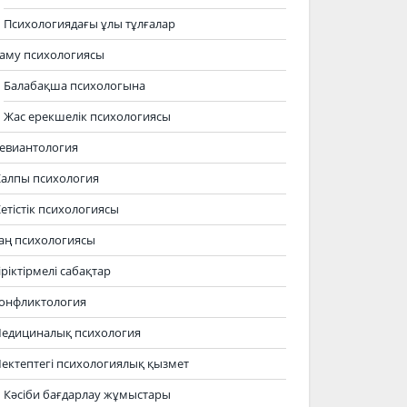
Психологиядағы ұлы тұлғалар
аму психологиясы
Балабақша психологына
Жас ерекшелік психологиясы
евиантология
алпы психология
етістік психологиясы
аң психологиясы
іріктірмелі сабақтар
онфликтология
едициналық психология
ектептегі психологиялық қызмет
Кәсіби бағдарлау жұмыстары