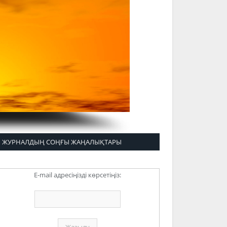
ЖУРНАЛДЫҢ СОҢҒЫ ЖАҢАЛЫҚТАРЫ
E-mail адресіңізді көрсетіңіз: