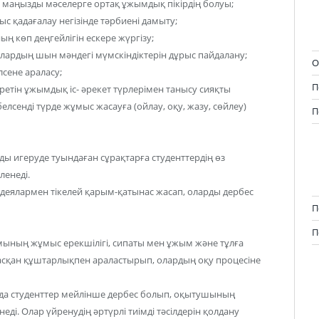
і маңызды мәселерге ортақ ұжымдық пікірдің болуы;
с қадағалау негізінде тәрбиені дамыту;
 көп деңгейлігін ескере жүргізу;
лардың шын мәндегі мүмскіндіктерін дұрыс пайдалану;
О
сене араласу;
П
етін ұжымдық іс- әрекет түрлерімен танысу сияқты
елсенді түрде жұмыс жасауға (ойлау, оқу, жазу, сөйлеу)
П
ы игеруде туындаған сұрақтарға студенттердің өз
ленеді.
идеялармен тікелей қарым-қатынас жасап, оларды дербес
П
П
ының жұмыс ерекшілігі, сипаты мен ұжым және тұлға
асқан құштарлықпен араластырып, олардың оқу процесіне
нда студенттер мейлінше дербес болып, оқытушының
еді. Олар үйренудің әртүрлі тиімді тәсілдерін қолдану