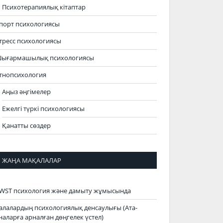
Психотерапиялық кітаптар
порт психологиясы
тресс психологиясы
ығармашылық психологиясы
тнопсихология
Аңыз әңгімелер
Ежелгі түркі психологиясы
Қанатты сөздер
ЖАҢА МАҚАЛАЛАР
WST психология және дамыту жұмысында
алалардың психологиялық денсаулығы (Ата-
наларға арналған дөңгелек үстел)