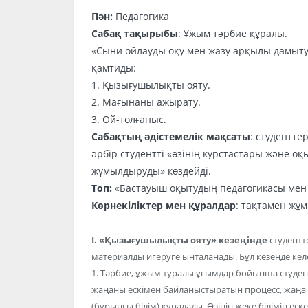
Пән:
Педагогика
Сабақ тақырыбы
: Ұжым тәрбие құралы.
«Сыни ойлауды оқу мен жазу арқылы дамыт
қамтиды:
1. Қызығушылықты ояту.
2. Мағынаны ажырату.
3. Ой-толғаныс.
Сабақтың әдістемелік мақсаты
: студентте
әрбір студентті «өзінің курстастары және о
жұмылдыруды» көздейді.
Топ:
«Бастауыш оқытудың педагогикасы мен ә
Көрнекіліктер мен құралдар
: тақтамен жұ
I.
«Қызығушылықты ояту»
кезеңінде
студентт
материалды игеруге ынталанады. Бұл кезеңде кел
1. Тәрбие, ұжым туралы ұғымдар бойынша студентте
жаңаны ескімен байланыстыратын процесс, жаңа біл
(бұрынғы білім) құралады. Өзінің жеке білімін еск