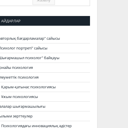
АЙДАРЛАР
Авторлық бағдарламалар" сайысы
Психолог портреті" сайысы
Шығармашыл психолог" байқауы
рнайы психология
леуметтік психология
Қарым-қатынас психологиясы
Ұжым психологиясы
алалар шығармашылығы
ылыми зерттеулер
Психологиядағы инновациялық әдістер