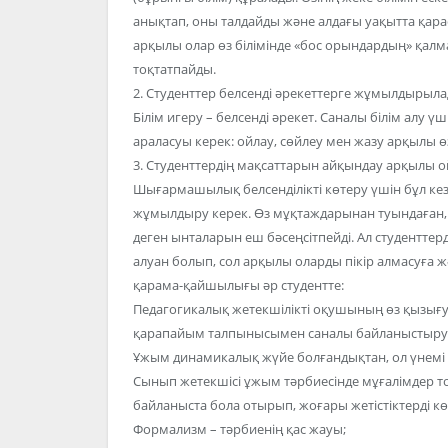
анықтап, оны талдайды және алдағы уақытта қа
арқылы олар өз білімінде «бос орындардың» қалмау
тоқтатпайды.
2. Студенттер белсенді әрекеттерге жұмылдырыла
Білім игеру – белсенді әрекет. Саналы білім алу ү
араласуы керек: ойлау, сөйлеу мен жазу арқылы өз 
3. Студенттердің мақсаттарын айқындау арқылы
Шығармашылық белсенділікті көтеру үшін бұл кез
жұмылдыру керек. Өз мұқтаждарынан туындаған, ө
деген ынталарын еш бәсеңсітпейді. Ал студенттер
алуан болып, сол арқылы оларды пікір алмасуға жә
қарама-қайшылығы әр студентте:
Педагогикалық жетекшілікті оқушының өз қызығуш
қарапайым талпынысымен саналы байланыстыру
Ұжым динамикалық жүйе болғандықтан, ол үнемі 
Сынып жетекшісі ұжым тәрбиесінде мұғалімдер т
байланыста бола отырып, жоғары жетістіктерді кө
Формализм – тәрбиенің қас жауы;