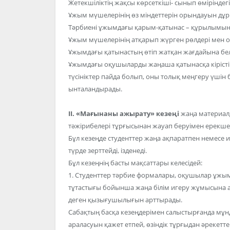
Жетекшіліктің жақсы көрсеткіші- сынып өміріндег
Ұжым мүшелерінің өз міндеттерін орындауын дұры
Тәрбиені ұжымдағы қарым-қатынас – құрылымының
Ұжым мүшелерінің атқарып жүрген рөлдері мен о
Ұжымдағы қатынастың өтіп жатқан жағдайына бел
Ұжымдағы оқушыларды жаңаша қатынасқа кірістір
түсініктер пайда болып, оны толық меңгеру үшін б
ынталандырады.
II. «Мағынаны ажырату» кезеңі
жаңа материалд
тәжірибелері тұрғысынан жауап беруімен ерекше
Бұл кезеңде студенттер жаңа ақпаратпен немесе 
түрде зерттейді, ізденеді.
Бұл кезеңнің басты мақсаттары келесідей:
1. Студенттер тәрбие формалары, оқушылар ұжым
тұтастығы бойынша жаңа білім игеру жұмысына 
деген қызығушылығын арттырады.
Сабақтың басқа кезеңдерімен салыстырғанда мұ
араласуын қажет етпей, өзіндік тұрғыдан әрекеттен