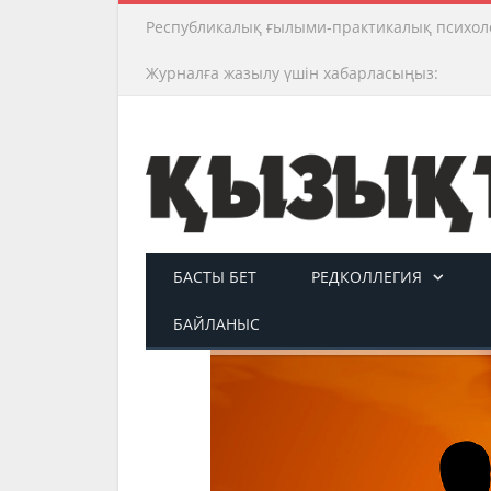
Республикалық ғылыми-практикалық психол
Журналға жазылу үшін хабарласыңыз:
БАСТЫ БЕТ
РЕДКОЛЛЕГИЯ
БАЙЛАНЫС