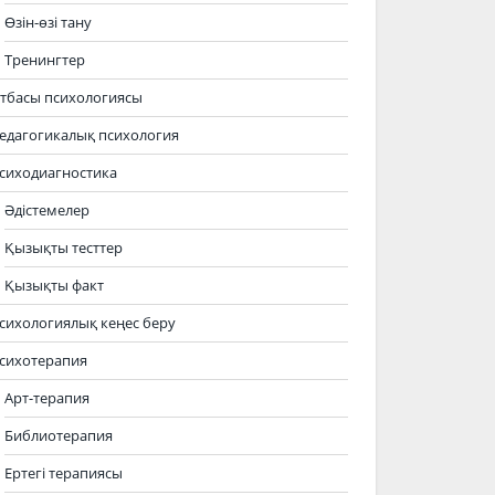
Өзін-өзі тану
Тренингтер
тбасы психологиясы
едагогикалық психология
сиходиагностика
Әдістемелер
Қызықты тесттер
Қызықты факт
сихологиялық кеңес беру
сихотерапия
Арт-терапия
Библиотерапия
Ертегі терапиясы