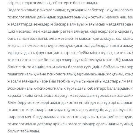
әсіресе, педагогикалық себептерге бағытталады.
Педагогикалық-психологиялық тұрғыдағы себептері: оқушылармен 
психологиялық дайындық жұмыстарының жоқтығы немесе нашар
жағдаяттарда өз-өздерін басқара алмауы, жағымсыз жағдаяттарда ө
ішкі мәселесі мен жағдайын реттей алмауы, кері әсерлерге қарсы тұ
бағытының жоқтығы, алға жетелейтін мақсат қоя алмауы, сол мақса
жоқтығы немесе оны құра алмауы, қиын жағдайлардан шыға алмау
тұрақсыздығы, фрустрацияға, стреске бейім мінез-құлық, емтихан, 
төмен нәтижеге ие болғанда өздерін ұстай алмауы және т.б.); ма
біліктілігін төмендігі, яғни нақты балалар суицидіне байланысты з
педагогикалық және психологиялық әдіснамасының жоқтығы, со
жасалмағандығы (арнайы тәрбие жұмысының ұйымдастырылмағаны
Экономикалық-психологиялық тұрғыдағы себептері: балалардың 
қаражат, киім киісі, ақша жарату, материалдық-тұрмыстық жағдай ж
Білім беру мекемелері алдында көптеген міндеттер тұр әрі олардың
психолог мамандар арасында оқушылар суицидінің алдын алуға жә
шаралар мен бағдарламалар жасап шығарылып, тәжірибеге енуде. 
психологиялық даярлау арқылы жасөспірімдер арасындағы суицид
болып табылады.