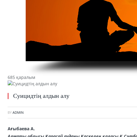
685 қаралым
Суицидтің алдын алу
BY
ADMIN
Ағыбаева А.
Алматы облысы Қарасай ауданы Қаскелең қаласы
Қ.Сәтб