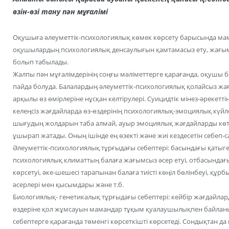
өзін-өзі тану пән мұғалімі
Оқушыға әлеуметтік-психологиялық көмек көрсету барысында ма
оқушылардың психологиялық денсаулығын қамтамасыз ету, жағым
болып табылады.
Жалпы пән мұғалімдерінің соңғы мәліметтерге қарағанда, оқушы б
пайда болуда. Балалардың әлеуметтік-психологиялық қолайсыз жағ
арқылы өз өмірлеріне нұсқан келтірулері. Суицидтік мінез-әрекетті
келеңсіз жағдайларда өз-өздерінің психологиялық-эмоциялық күйл
шығудың жолдарын таба алмай, ауыр эмоциялық жағдайларды көте
ұшырап жатады. Оның ішінде ең өзекті және жиі кездесетін себеп-с
Әлеуметтік-психологиялық тұрғыдағы себептері: басындағы қатыг
психологиялық климаттың балаға жағымсыз әсер етуі, отбасындағы
көрсетуі, әке-шешесі тарапынан балаға тиісті көңіл бөлінбеуі, қ
әсерлері мен қысымдары және т.б.
Биологиялық- генетикалық тұрғыдағы себептері: кейбір жағдайлард
өздеріне қол жұмсауын мамандар тұқым қуалаушылықпен байланыст
себептерге қарағанда төменгі көрсеткішті көрсетеді. Сондықтан да