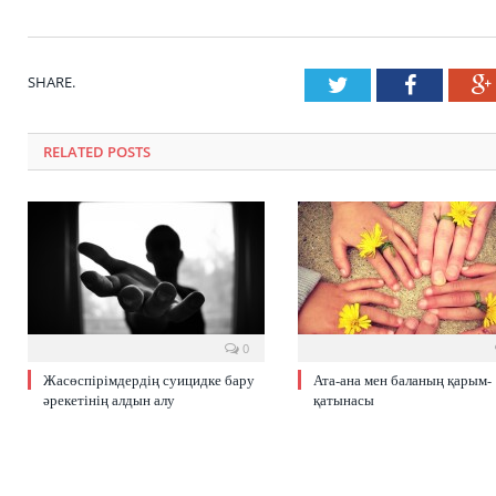
SHARE.
Twitter
Faceboo
RELATED POSTS
0
Жасөспірімдердің суицидке бару
Ата-ана мен баланың қарым-
әрекетінің алдын алу
қатынасы