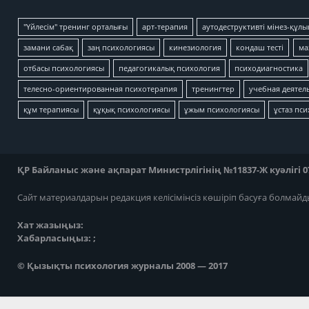
"Үйлесім" тренинг орталығы
арт-терапия
аутодеструктивті мінез-құлы
замани сабақ
заң психологиясы
кинезиология
кондаш тесті
ма
отбасы психологиясы
педагогикалық психология
психодиагностика
телесно-ориентированная психотерапия
тренингтер
учебная деятел
құм терапиясы
құқық психологиясы
ұжым психологиясы
ұстаз пс
ҚР Байланыс және ақпарат Министрлігінің №11837-Ж куәлігі 07
Сайт материалдарын редакция келісімінсіз көшіріп басуға болмайд
Хат жазыңыз:
Хабарласыңыз: ;
© Қызықты психология журналы 2008 — 2017