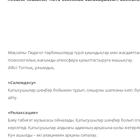
Мақсаты:
Педагог-тәрбиешілерді түрлі қиындықтар мен жағдаяттан
психологилық жағымды атмосфера қалыптастыруға машықтау.
Әдісі:
Топтық, ұжымдық.
«Сәлемдесу»
Қатысушылар шеңбер бойымен тұрып, сиқырлы шапканы киіп, бүгінг
айту.
«Релаксация»
Баяу табиғат музыкасы ойналады. Қатысушылар шеңбер болып отыр
көрсетеді. Қатысушылар алдыңғы адамның арқасына қолы жетерлі
Күн ашылды – екі алақанмен арқаны сипалау.