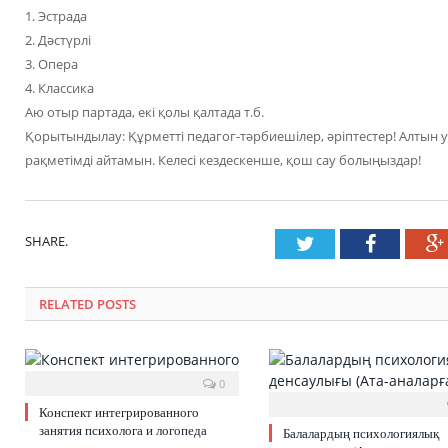
1. Эстрада
2. Дәстүрлі
3. Опера
4. Классика
Аю отыр партада, екі қолы қалтада т.б.
Қорытындылау: Құрметті педагог-тәрбиешілер, әріптестер! Алтын 
рақметімді айтамын. Келесі кездескенше, қош сау болыңыздар!
SHARE.
Twitter
Faceboo
RELATED POSTS
0
Конспект интегрированного
занятия психолога и логопеда
Балалардың психологиялық