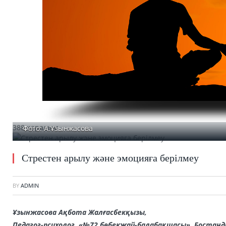
388 қаралым
Фото: А.Ұзынжасова
Стрестен арылу және эмоцияға берілмеу
BY
ADMIN
Ұзынжасова Ақбота Жалғасбекқызы,
Педагог-психолог, «№72 бөбекжай-балабақшасы»,
Бостанд