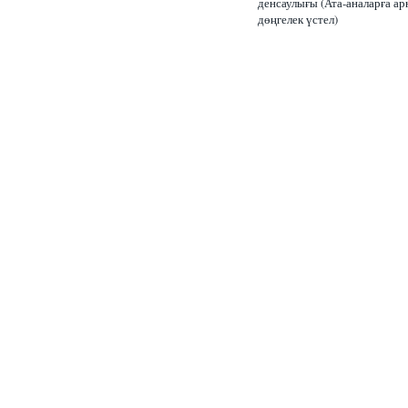
денсаулығы (Ата-аналарға ар
дөңгелек үстел)