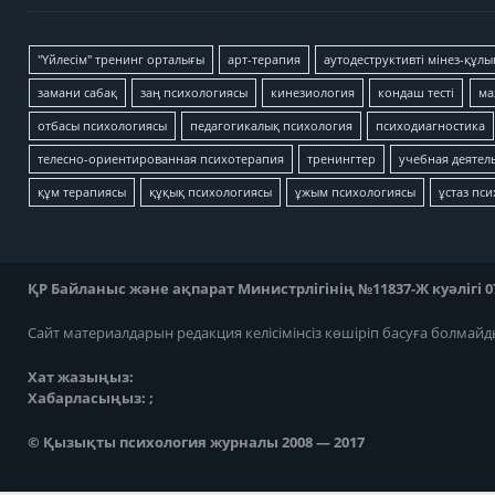
"Үйлесім" тренинг орталығы
арт-терапия
аутодеструктивті мінез-құлы
замани сабақ
заң психологиясы
кинезиология
кондаш тесті
ма
отбасы психологиясы
педагогикалық психология
психодиагностика
телесно-ориентированная психотерапия
тренингтер
учебная деятел
құм терапиясы
құқық психологиясы
ұжым психологиясы
ұстаз пс
ҚР Байланыс және ақпарат Министрлігінің №11837-Ж куәлігі 07
Сайт материалдарын редакция келісімінсіз көшіріп басуға болмайд
Хат жазыңыз:
Хабарласыңыз: ;
© Қызықты психология журналы 2008 — 2017