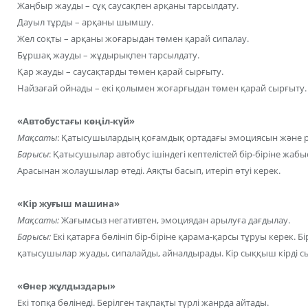
Жаңбыр жауды – сұқ саусақпен арқаны тарсылдату.
Дауыл тұрды – арқаны шымшу.
Жел соқты – арқаны жоғарыдан төмен қарай сипалау.
Бұршақ жауды – жұдырықпен тарсылдату.
Қар жауды – саусақтарды төмен қарай сырғыту.
Найзағай ойнады – екі қолымен жоғарғыдан төмен қарай сырғыту.
«Автобустағы көңіл-күй»
Мақсаты
: Қатысушылардың қоғамдық ортадағы эмоциясын және ре
Барысы
: Қатысушылар автобус ішіндегі кептелістей бір-біріне жа
Арасынан жолаушылар өтеді. Аяқты басып, итеріп өтуі керек.
«Кір жуғыш машина»
Мақсаты:
Жағымсыз негативтен, эмоциядан арылуға дағдылау.
Барысы:
Екі қатарға бөлініп бір-біріне қарама-қарсы тұруы керек. 
қатысушылар жуады, сипалайды, айналдырады. Кір сыққыш кірді с
«Өнер жұлдыздары»
Екі топқа бөлінеді. Берілген тақпақты түрлі жанрда айтады.