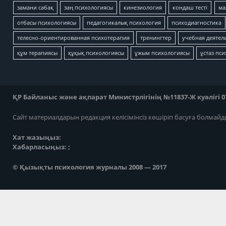
замани сабақ
заң психологиясы
кинезиология
кондаш тесті
ма
отбасы психологиясы
педагогикалық психология
психодиагностика
телесно-ориентированная психотерапия
тренингтер
учебная деятел
құм терапиясы
құқық психологиясы
ұжым психологиясы
ұстаз пс
ҚР Байланыс және ақпарат Министрлігінің №11837-Ж куәлігі 07
Сайт материалдарын редакция келісімінсіз көшіріп басуға болмайд
Хат жазыңыз:
Хабарласыңыз: ;
© Қызықты психология журналы 2008 — 2017