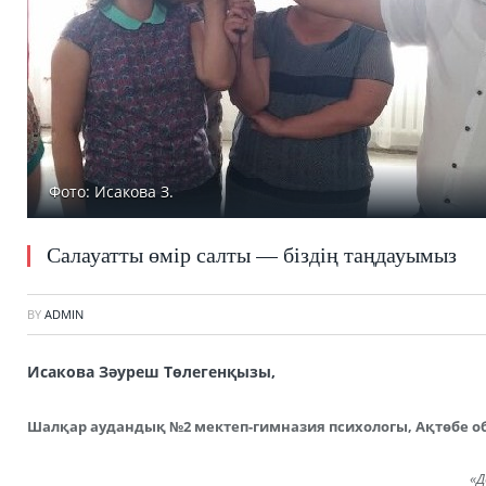
Фото: Исакова З.
Салауатты өмір салты — біздің таңдауымыз
BY
ADMIN
Исакова Зәуреш Төлегенқызы,
Шалқар аудандық №2 мектеп-гимназия психологы, Ақтөбе 
«Д