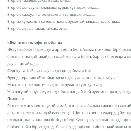
Егер біз тазалық сақтамасақ, онда…
Егер біз денсаулығымызды дұрыс күтпесек, онда…
Егер біз салауатты өмір салтын таңдасақ, онда….
Егер сіз күнделікті денешынықтырумен айналыссаңыз, онда…
Егер біз дұрыс тамақтансақ, онда…
«Бүлінген телефон» ойыны
«Есту» қабілетін дамытуға арналған бұл ойында психолог бір балан
балаға соны қайталайды, солай жалғаса беріп, барлық балаларға жетк
дауыстап айтады:
Сергіту сәті: «Біз денсаулықты қолдаймыз» биі
Әуенді терапия: «Ғажайып мекендегі данышпан» жаттығуы
Мақсаты: психологиялық және рухани күш-қуат алу.
Жаттығу ойлануға мүмкіндік болатындай жәй әуенмен орындалады
Психолог:
Бірнеше минут ештеңе ойламай, тыныш, сабырлы қалыппен ыңғай
алқапта келе жатқандай елестетіңіз. Шөптер тізеңе, гүлдердің бұта
олардың жапырақтары бетіңді өбеді. Күннің сәулесі жан-жаққа өрне
бірінен кейін бірі әндетеді. Саған гүлдердің хош иісі сондай жақсы