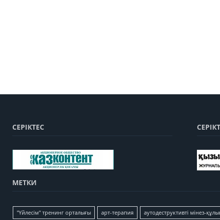
СЕРІКТЕС
СЕРІК
МЕТКИ
"Үйлесім" тренинг орталығы
арт-терапия
аутодеструктивті мінез-құлы