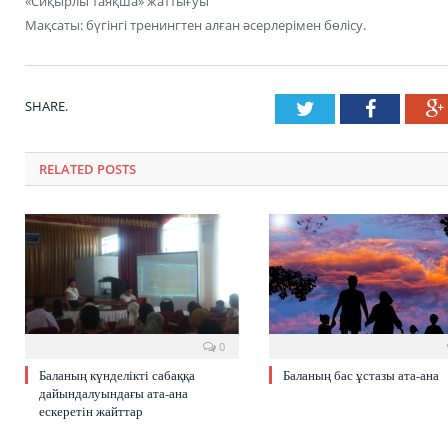
«Сиқырлы таяқша» жаттығуы
Мақсаты: бүгінгі тренингтен алған әсерлерімен бөлісу.
SHARE.
Twitter
Faceboo
RELATED POSTS
0
Баланың күнделікті сабаққа
Баланың бас ұстазы ата-ана
дайындалуындағы ата-ана
ескеретін жайттар