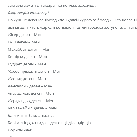
сақтаймыз» атты тақырыпқа коллаж жасайды.
Өміршеңдік ережелері.
Өз күшіне деген сенімсіздікпен қалай күресуге болады? Кез-келген і
иығыңды тіктеп, жарқын көңілмен, іштей табысқа жетуге талаптан
Жігер деген – Мен
Күш деген – Мен
Махаббат деген – Мен
Кешірім деген – Мен
Құдірет деген – Мен
Жасөспірімділік деген – Мен
Жастық деген – Мен
Денсаулық деген – Мен
Ақылдылық деген – Мен
Жарқындық деген – Мен
Бар ғажайып деген – Мен
Бәрі маған байланысты.
Бәрі менің қолымда, – деп өзіңізді сендіріңіз
Қорытынды: