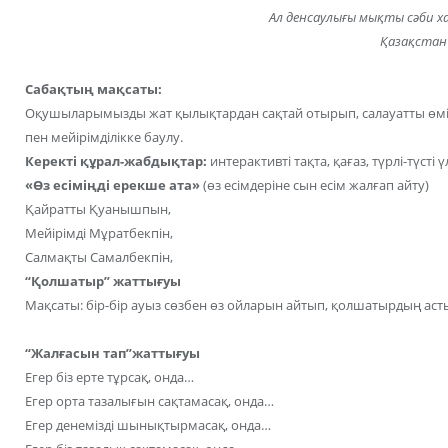
Ал денсаулығы мықты сәби х
Қазақстан
Сабақтың мақсаты:
Оқушыларымызды жат қылықтардан сақтай отырып, салауатты өмір 
пен мейірімділікке баулу.
Керекті құрал-жабдықтар:
интерактивті тақта, қағаз, түрлі-түст
«Өз есіміңді ерекше ата»
(өз есімдеріне сын есім жалғап айту)
Қайратты Қуанышпын,
Мейірімді Мұратбекпін,
Салмақты Самалбекпін,
“Қолшатыр” жаттығуы
Мақсаты: бір-бір ауыз сөзбен өз ойларын айтып, қолшатырдың асты
“Жалғасын тап”жаттығуы
Егер біз ерте тұрсақ, онда…
Егер орта тазалығын сақтамасақ, онда…
Егер денемізді шынықтырмасақ, онда…