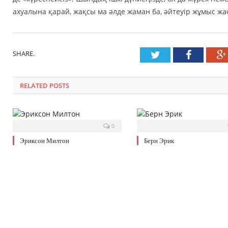
ахуалына қарай, жақсы ма әлде жаман ба, әйтеуір жұмыс жа
SHARE.
Twitter
Faceboo
RELATED POSTS
0
Эриксон Милтон
Берн Эрик