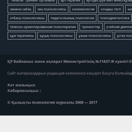
"Үйлесім" тренинг орталығы
арт-терапия
аутодеструктивті мінез-құлы
замани сабақ
заң психологиясы
кинезиология
кондаш тесті
ма
отбасы психологиясы
педагогикалық психология
психодиагностика
телесно-ориентированная психотерапия
тренингтер
учебная деятел
құм терапиясы
құқық психологиясы
ұжым психологиясы
ұстаз пс
ҚР Байланыс және ақпарат Министрлігінің №11837-Ж куәлігі 07
Сайт материалдарын редакция келісімінсіз көшіріп басуға болмайд
Хат жазыңыз:
Хабарласыңыз: ;
© Қызықты психология журналы 2008 — 2017