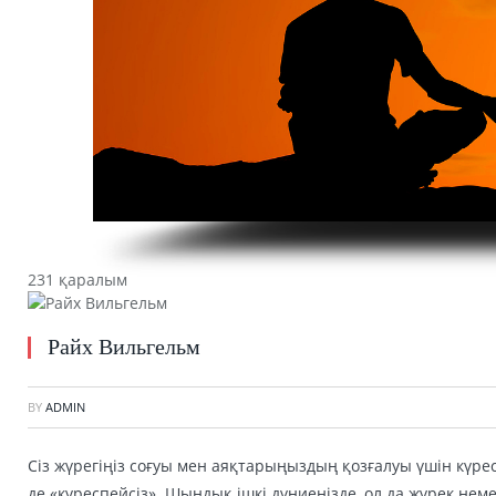
231 қаралым
Райх Вильгельм
BY
ADMIN
Сіз жүрегіңіз соғуы мен аяқтарыңыздың қозғалуы үшін күре
де «күреспейсіз». Шындық ішкі дүниеңізде, ол да жүрек немес