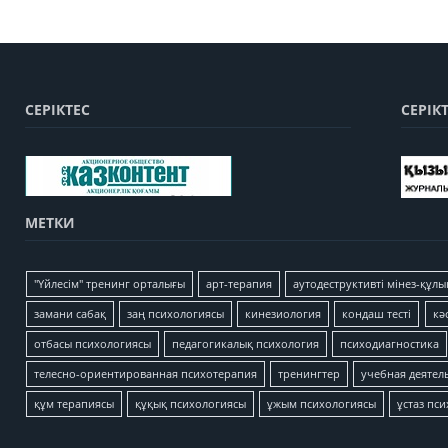
СЕРІКТЕС
СЕРІК
МЕТКИ
"Үйлесім" тренинг орталығы
арт-терапия
аутодеструктивті мінез-құлы
замани сабақ
заң психологиясы
кинезиология
кондаш тесті
кә
отбасы психологиясы
педагогикалық психология
психодиагностика
телесно-ориентированная психотерапия
тренингтер
учебная деятел
құм терапиясы
құқық психологиясы
ұжым психологиясы
ұстаз пс