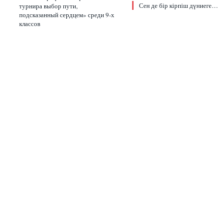
Сен де бір кірпіш дүниеге…
турнира выбор пути,
подсказанный сердцем» среди 9-х
классов