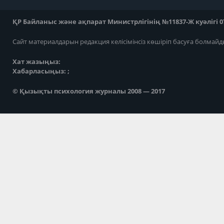
ҚР Байланыс және ақпарат Министрлігінің №11837-Ж куәлігі 07
Сайт материалдарын редакция келісімінсіз көшіріп басуға болмайд
Хат жазыңыз:
Хабарласыңыз: ;
© Қызықты психология журналы 2008 — 2017