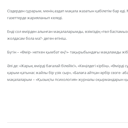
Сіздерден сұрарым, менің аздап мақала жазатын қабілетім бар ед
газеттерде жарияланып келеді.
Енді сол өмірден алынған мақалаларымды, өзіміздің «төл баспам
жолдасам бола ма?- деген өтініш.
Бүгін – «Өмір- неткен қымбат ең?»- тақырыбындағы мақаламды жі
Әлі де: «Жарық өмірді бағалай білейік!», «Көңілдегі кірбің», «Өмірд
қарым-қатынас жайлы бір үзік сыр», «Балаға айтқан әрбір сөзге- а
мақалаларым – «Қызықты психология» журналы оқырмандарын қыз