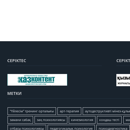
СЕРІКТЕС
СЕРІК
МЕТКИ
"Үйлесім" тренинг орталығы
арт-терапия
аутодеструктивті мінез-құлы
замани сабақ
заң психологиясы
кинезиология
кондаш тесті
ма
отбасы психологиясы
педагогикалық психология
психодиагностика