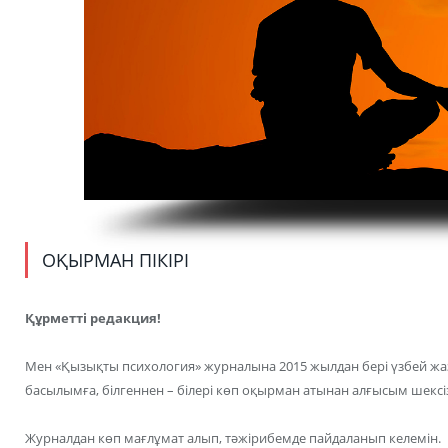
ОҚЫРМАН ПІКІРІ
Құрметті редакция!
Мен «Қызықты психология» журналына 2015 жылдан бері үзбей жаз
басылымға, білгеннен – білері көп оқырман атынан алғысым шексі
Журналдан көп мағлұмат алып, тәжірибемде пайдаланып келемін.