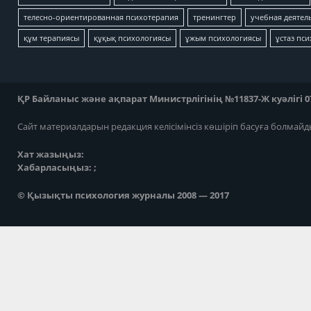
телесно-ориентированная психотерапия
тренингтер
учебная деятел
құм терапиясы
құқық психологиясы
ұжым психологиясы
ұстаз пс
ҚР Байланыс және ақпарат Министрлігінің №11837-Ж куәлігі 07
Сайт материалдарын редакция келісімінсіз көшіріп басуға болмайд
Хат жазыңыз:
Хабарласыңыз: ;
© Қызықты психология журналы 2008 — 2017