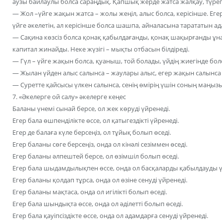
аузы байлаулы болса сараңдық. Қапшық жерде жатса жалқау, түрег
— Жол –үйге жақын жатса – жолы жеңіл, алыс болса, керісінше. Еге
үйге әкелетін, ал керісінше болса шашпа, айналасына тарататын ад
— Сақина көзсіз болса қонақ қабылдағанды, қонақ шақырғанды ұн
капитал жинайды. Неке жүзігі – мықты отбасын білдіреді.
— Гүл – үйге жақын болса, қуаныш, той болады, үйдің жиегінде бол
— Жылан үйден алыс салынса – жаулары алыс, егер жақын салынс
— Суретте қайсысы үлкен салынса, сенің өмірің үшін соның маңызы
7. «Әкелерге ой салу» әкелерге кеңес
Баланы үнемі сынай берсе, ол жек көруді үйренеді.
Егер бала өшпенділікте өссе, ол қатыгездікті үйренеді.
Егер де балаға күле берсеңіз, ол тұйық болып өседі.
Егер баланы сөге берсеңіз, онда ол кінәлі сезіммен өседі.
Егер баланы әлпештей берсе, ол өзімшіл болып өседі.
Егер бала шыдамдылықпен өссе, онда ол басқаларды қабылдауды ү
Егер баланы қолдап тұрса, онда ол өзіне сенуді үйренеді.
Егер баланы мақтаса, онда ол игілікті болып өседі.
Егер бала шындықта өссе, онда ол әділетті болып өседі.
Егер бала қауіпсіздікте өссе, онда ол адамдарға сенуді үйренеді.