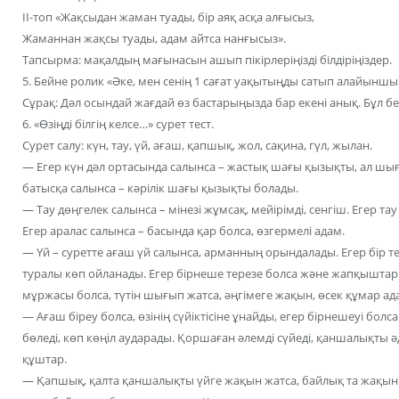
ІІ-топ «Жақсыдан жаман туады, бір аяқ асқа алғысыз,
Жаманнан жақсы туады, адам айтса нанғысыз».
Тапсырма: мақалдың мағынасын ашып пікірлеріңізді білдіріңіздер.
5. Бейне ролик «Әке, мен сенің 1 сағат уақытыңды сатып алайыншы
Сұрақ: Дәл осындай жағдай өз бастарыңызда бар екені анық. Бұл бе
6. «Өзіңді білгің келсе…» сурет тест.
Сурет салу: күн, тау, үй, ағаш, қапшық, жол, сақина, гүл, жылан.
— Егер күн дәл ортасында салынса – жастық шағы қызықты, ал шы
батысқа салынса – кәрілік шағы қызықты болады.
— Тау дөңгелек салынса – мінезі жұмсақ, мейірімді, сенгіш. Егер тау
Егер аралас салынса – басында қар болса, өзгермелі адам.
— Үй – суретте ағаш үй салынса, арманның орындалады. Егер бір те
туралы көп ойланады. Егер бірнеше терезе болса және жапқыштары 
мұржасы болса, түтін шығып жатса, әңгімеге жақын, өсек құмар ад
— Ағаш біреу болса, өзінің сүйіктісіне ұнайды, егер бірнешеуі бол
бөледі, көп көңіл аударады. Қоршаған әлемді сүйеді, қаншалықты 
құштар.
— Қапшық, қалта қаншалықты үйге жақын жатса, байлық та жақын.