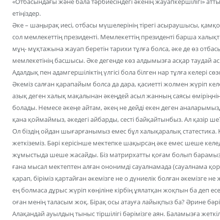
«Отбасындағы және бала тәрбиесіндегі әкенің жауапкершілігі» атт
етіңіздер.
Әке – шаңырақ иесі, отбасы мүшелерінің тірегі асыраушысы, қамқ
сол мемлекеттің президенті. Мемлекеттің президенті барша халық
мұң- мұқтажына жауап беретін тарихи тұлға болса, әке де өз отба
мемлекетінің басшысы. Әке дегенде көз алдымызға асқар таудай ас
Адалдық пен адамгершіліктің үлгісі бола білген нар тұлға келері сөзс
Әкеміз салған қарапайым болса да дара, қасиетті жолмен жүріп ке
азық деген халық мақалынан әкеңдей асыл жанның саясы өміріңнің
болады. Немесе әкеңе айтам, әкең не дейді екен деген аналарымы
қана қоймаймыз, әкедегі айбарды, сесті байқайтынбыз. Ал қазір ше
Ол біздің ойдан шығарғанымыз емес бұл халықаралық статестика. Қ
жеткіземіз. Бәрі керісінше мектепке шақырсаң әке емес шеше келед
жұмыстыда шеше жасайды. Біз матрирхатты қоғам болып барамыз
ғана мысал мектептен алған ононимді сауалнамада (сауалнама қор
қарап, біріміз қартайған әкемізге не о дүниелік болған әкемізге н
ең болмаса дұрыс жүріп көңіліне кірбің ұялатқан жоқпын ба деп есе
оған менің таласым жоқ. Бірақ осы атауға лайықпыз ба? Әрине бә
Алақандай ауылдың тыныс тіршілігі бәрімізге аян. Баламызға жеткі