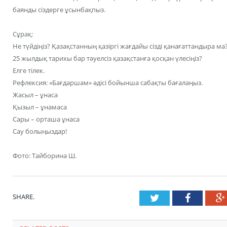
баянды сіздерге ұсынбақпыз.
Сұрақ:
Не түйдіңіз? Қазақстанның қазіргі жағдайы сізді қанағаттандыра ма
25 жылдық тарихы бар тәуелсіз қазақстанға қосқан үлесіңіз?
Елге тілек.
Рефлексия: «Бағдаршам» әдісі бойынша сабақты бағалаңыз.
Жасыл – ұнаса
Қызыл – ұнамаса
Сары – орташа ұнаса
Сау болыңыздар!
Фото: Тайборина Ш.
SHARE.
Twitter
Faceboo