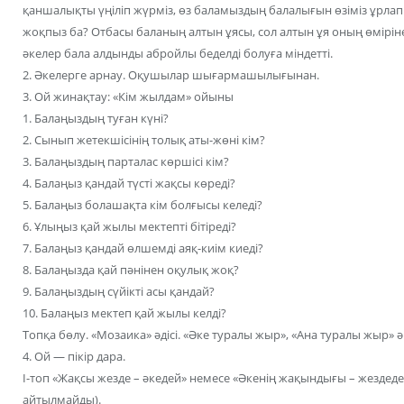
қаншалықты үңіліп жүрміз, өз баламыздың балалығын өзіміз ұрлап
жоқпыз ба? Отбасы баланың алтын ұясы, сол алтын ұя оның өміріне 
әкелер бала алдынды абройлы беделді болуға міндетті.
2. Әкелерге арнау. Оқушылар шығармашылығынан.
3. Ой жинақтау: «Кім жылдам» ойыны
1. Балаңыздың туған күні?
2. Сынып жетекшісінің толық аты-жөні кім?
3. Балаңыздың парталас көршісі кім?
4. Балаңыз қандай түсті жақсы көреді?
5. Балаңыз болашақта кім болғысы келеді?
6. Ұлыңыз қай жылы мектепті бітіреді?
7. Балаңыз қандай өлшемді аяқ-киім киеді?
8. Балаңызда қай пәнінен оқулық жоқ?
9. Балаңыздың сүйікті асы қандай?
10. Балаңыз мектеп қай жылы келді?
Топқа бөлу. «Мозаика» әдісі. «Әке туралы жыр», «Ана туралы жыр» 
4. Ой — пікір дара.
І-топ «Жақсы жезде – әкедей» немесе «Әкенің жақындығы – жездеде
айтылмайды).