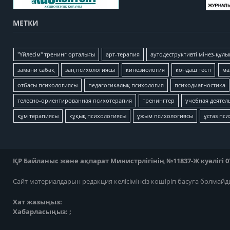
МЕТКИ
"Үйлесім" тренинг орталығы
арт-терапия
аутодеструктивті мінез-құлы
замани сабақ
заң психологиясы
кинезиология
кондаш тесті
ма
отбасы психологиясы
педагогикалық психология
психодиагностика
телесно-ориентированная психотерапия
тренингтер
учебная деятел
құм терапиясы
құқық психологиясы
ұжым психологиясы
ұстаз пс
ҚР Байланыс және ақпарат Министрлігінің №11837-Ж куәлігі 07
Сайт материалдарын редакция келісімінсіз көшіріп басуға болмайд
Хат жазыңыз:
Хабарласыңыз: ;