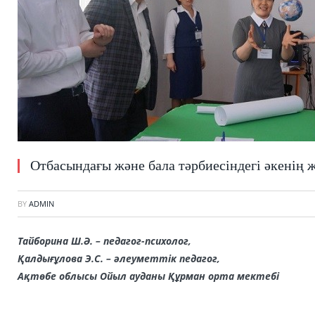
Отбасындағы және бала тәрбиесіндегі әкенің 
BY
ADMIN
Тайборина Ш.Ә. – педагог-психолог,
Қалдығұлова Э.С. – әлеуметтік педагог,
Ақтөбе облысы Ойыл ауданы Құрман орта мектебі