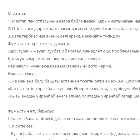
Мақсаты:
1. Мектеп пен отбасының өзара байланысын, қарым-қатынасын ны
2. Отбасының қарым-қатынасындағы сенімділікті және сыйластықт
3. Бала тәрбиесінде әкенiң рөлі ерекше екендігін түсіндіру.
Жұмыстың түрі: кеңесу, дамыту.
Әдісі: сұрақ – жауап, сұхбат, ой қозғау, мәнерлеп оқу, проблемалық
Қатысушылар: мектеп оқушыларының әкелері.
Көрнекілік: «Мен әкеммен мақтанамын» фото көрме.
Нақыл сөздер:
«Әке мен ана болу бақыты аспаннан түсетін олжа емес» В.А. Сухом
«Қатты тәртіп көрсе бала күнінде, Өнерімен қуантады түбінде». Жүс
«Қызы анадан үйренбей өнеге алмас, Ұл атадан үйренбей сапар шек
Жұмыстың өту барысы:
І-бөлім. «Бала тәрбиесіндегі әкенің жауапкершілігі» әкелерге жұмыс
1. Кіріспе сөз:
– Бүгінгі сабағымызға әкелерді шақырып отырмыз. Қадірлі ата-анал