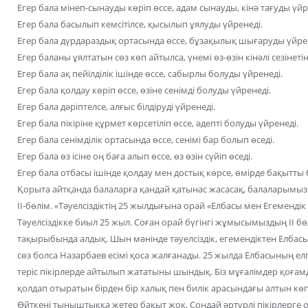
Егер бала мінеп-сынауды көріп өссе, адам сынауды, кінә тағуды үйр
Егер бала басылып кемсітілсе, қысылып ұялуды үйренеді.
Егер бала дүрдараздық ортасында өссе, бұзақылық шығаруды үйрен
Егер баланы ұялтатын сөз көп айтылса, үнемі өз-өзін кінәлі сезінеті
Егер бала ақ пейілділік ішінде өссе, сабырлы болуды үйренеді.
Егер бала қолдау көріп өссе, өзіне сенімді болуды үйренеді.
Егер бала дәріптелсе, алғыс білдіруді үйренеді.
Егер бала пікіріне құрмет көрсетіліп өссе, әдепті болуды үйренеді.
Егер бала сенімділік ортасында өссе, сенімі бар болып өседі.
Егер бала өз ісіне оң баға алып өссе, өз өзін сүйіп өседі.
Егер бала отбасы ішінде қолдау мен достық көрсе, өмірде бақытты 
Қорыта айтқанда балаларға қандай қатынас жасасақ, балаларымыз
ІІ-бөлім. «Тәуелсіздіктің 25 жылдығына орай «Елбасы мен Егеменді
Тәуелсіздікке биыл 25 жыл. Соған орай бүгінгі жұмысымыздың ІІ бөл
тақырыбында алдық. Шын мәнінде тәуелсіздік, егемендіктен Елбасын
сөз болса Назарбаев есімі қоса жалғанады. 25 жылда Елбасының елге
теріс пікірлерде айтылып жататыны шындық. Біз мұғалімдер қоға
қолдап отыратын бірден бір халық пен билік арасындағы алтын көпір 
Өйткені тыныштыққа жетер бақыт жоқ. Сондай әртүрлі пікірлерге о