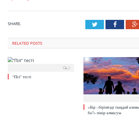
SHARE.
Twitter
Faceboo
RELATED POSTS
2
“Піл” тесті
«Бір –бірімізді тыңдай алам
ба?» пікір алмасуы