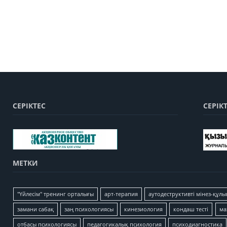
СЕРІКТЕС
СЕРІК
МЕТКИ
"Үйлесім" тренинг орталығы
арт-терапия
аутодеструктивті мінез-құлы
замани сабақ
заң психологиясы
кинезиология
кондаш тесті
ма
отбасы психологиясы
педагогикалық психология
психодиагностика