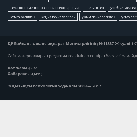
телесно-ориентированная психотерапия
тренингтер
учебная деятел
құм терапиясы
құқық психологиясы
ұжым психологиясы
ұстаз пс
ҚР Байланыс және ақпарат Министрлігінің №11837-Ж куәлігі 07
Сайт материалдарын редакция келісімінсіз көшіріп басуға болмайд
Хат жазыңыз:
Хабарласыңыз: ;
© Қызықты психология журналы 2008 — 2017