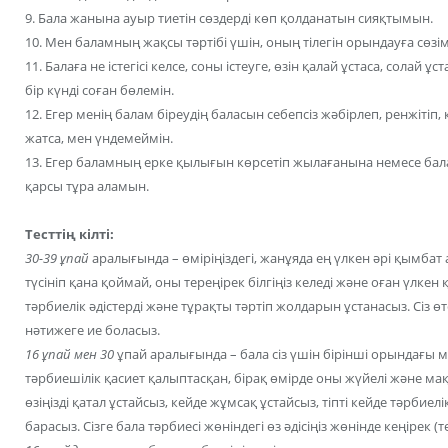
9. Бала жанына ауыр тиетін сөздерді көп қолданатын сияқтымын.
10. Мен баламның жақсы тәртібі үшін, оның тілегін орындауға сөзі
11. Балаға не істегісі келсе, соны істеуге, өзін қалай ұстаса, солай ұс
бір күнді соған бөлемін.
12. Егер менің балам біреудің баласын себепсіз жәбірлеп, ренжітіп,
жатса, мен үндемеймін.
13. Егер баламның ерке қылығын көрсетіп жылағанына немесе ба
қарсы тұра аламын.
Тесттің кілті:
30-39 ұпай
аралығында – өміріңіздегі, жанұяда ең үлкен әрі қымбат
түсініп қана қоймай, оны тереңірек білгіңіз келеді және оған үлкен
тәрбиелік әдістерді және тұрақты тәртіп жолдарын ұстанасыз. Сіз
нәтижеге ие боласыз.
16 ұпай мен 30
ұпай аралығында – бала сіз үшін бірінші орындағы 
тәрбиешілік қасиет қалыптасқан, бірақ өмірде оны жүйелі және мақ
өзіңізді қатал ұстайсыз, кейде жұмсақ ұстайсыз, тіпті кейде тәрбиелік
барасыз. Сізге бала тәрбиесі жөніндегі өз әдісіңіз жөнінде кеңірек (