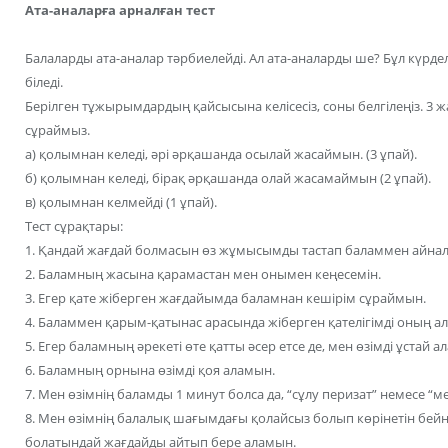
Ата-аналарға арналған тест
Балаларды ата-аналар тәрбиелейді. Ал ата-аналарды ше? Бұл күрде
біледі.
Берілген тұжырымдардың қайсысына келісесіз, соны белгілеңіз. 3 жа
сұраймыз.
а) қолымнан келеді, әрі әрқашанда осылай жасаймын. (3 ұпай).
б) қолымнан келеді, бірақ әрқашанда олай жасамаймын (2 ұпай).
в) қолымнан келмейді (1 ұпай).
Тест сұрақтары:
1. Қандай жағдай болмасын өз жұмысымды тастап баламмен айна
2. Баламның жасына қарамастан мен онымен кеңесемін.
3. Егер қате жіберген жағдайымда баламнан кешірім сұраймын.
4. Баламмен қарым-қатынас арасында жіберген қателігімді оның 
5. Егер баламның әрекеті өте қатты әсер етсе де, мен өзімді ұстай ал
6. Баламның орнына өзімді қоя аламын.
7. Мен өзімнің баламды 1 минут болса да, “сұлу перизат” немесе “ме
8. Мен өзімнің балалық шағымдағы қолайсыз болып көрінетін бей
болатындай жағдайды айтып бере аламын.