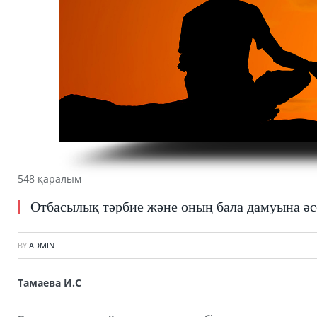
548 қаралым
Отбасылық тәрбие және оның бала дамуына әс
BY
ADMIN
Тамаева И.С