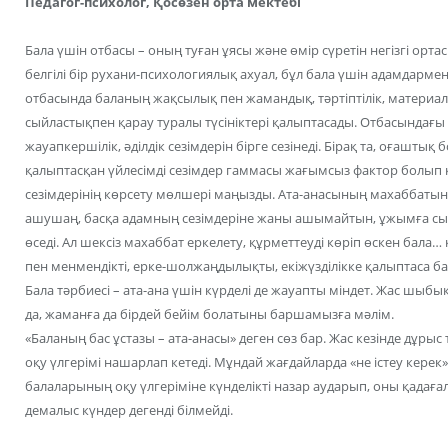
Педагог-психолог, Қосөзен орта мектебі
Бала үшін отбасы – оның туған ұясы және өмір сүретін негізгі орт
белгілі бір рухани-психологиялық ахуал, бұл бала үшін адамдарме
отбасында баланың жақсылық пен жамандық, тәртіптілік, материа
сыйластықпен қарау туралы түсініктері қалыптасады. Отбасындағ
жауапкершілік, әділдік сезімдерін бірге сезінеді.
Бірақ та, оғаштық 
қалыптасқан үйлесімді сезімдер гаммасы жағымсыз фактор болып к
сезімдерінің көрсету мөлшері маңызды. Ата-анасының махаббатын т
ашушаң, басқа адамның сезімдеріне жаны ашымайтын, ұжымға сый
өседі. Ал шексіз махаббат еркелету, құрметтеуді көріп өскен бала…
пен менмендікті, ерке-шолжаңдылықты, екіжүзділікке қалыптаса ба
Бала тәрбиесі – ата-ана үшін күрделі де жауапты міндет. Жас шыбы
да, жаманға да бірдей бейім болатыны баршамызға мәлім.
«Баланың бас ұстазы – ата-анасы» деген сөз бар. Жас кезінде дұрыс 
оқу үлгерімі нашарлап кетеді. Мұндай жағдайларда «не істеу керек»
балаларының оқу үлгеріміне күнделікті назар аударып, оны қадағал
демалыс күндер дегенді білмейді.