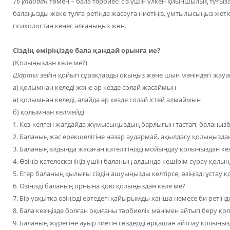
16 ұпайдан
төмен – бала тәрбиесі сіз үшін үлкен қиыншылық туғызад
балаңызды жеке тұлға ретінде жасауға ниетіңіз, ұмтылысыңыз жетіс
психологтан кеңес алғаныңыз жөн.
Cіздің өміріңізде бала қандай орынға ие?
(Қолыңыздан келе ме?)
Шарты:
зейін қойып сұрақтарды оқыңыз және шын мәніндегі жауап
а) қолымнан келеді және әр кезде солай жасаймын
ә) қолымнан келеді, алайда әр кезде солай істей алмаймын
б) қолымнан келмейді
1. Кез-келген жағдайда жұмысыңыздың барлығын тастап, балаңыз
2. Баланың жас ерекшелігіне назар аудармай, ақылдасу қолыңызда
3. Баланың алдында жасаған қателігіңізді мойындау қолыңыздан ке
4. Өзіңіз қателескеніңіз үшін баланың алдында кешірім сұрау қолы
5. Егер баланың қылығы сіздің ашуыңызды келтірсе, өзіңізді ұстау 
6. Өзіңізді баланың орнына қою қолыңыздан келе ме?
7. Бір уақытқа өзіңізді ертедегі қайырымды ханша немесе би ретін
8. Бала кезіңізде болған оқиғаны тәрбиелік мәнімен айтып беру қ
9. Баланың жүрегіне ауыр тиетін сөздерді әрқашан айтпау қолыңыз