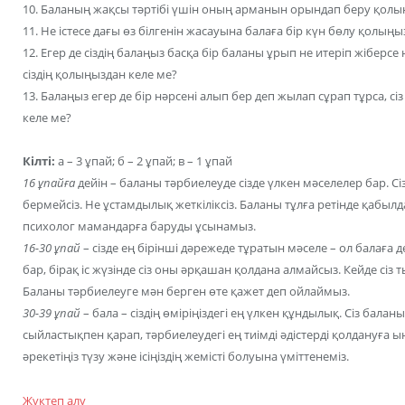
10. Баланың жақсы тәртібі үшін оның арманын орындап беру қолы
11. Не істесе дағы өз білгенін жасауына балаға бір күн бөлу қолыңы
12. Егер де сіздің балаңыз басқа бір баланы ұрып не итеріп жіберсе
сіздің қолыңыздан келе ме?
13. Балаңыз егер де бір нәрсені алып бер деп жылап сұрап тұрса, с
келе ме?
Кілті:
а – 3 ұпай; б – 2 ұпай; в – 1 ұпай
16 ұпайға
дейін – баланы тәрбиелеуде сізде үлкен мәселелер бар. Сізг
бермейсіз. Не ұстамдылық жеткіліксіз. Баланы тұлға ретінде қабылд
психолог мамандарға баруды ұсынамыз.
16-30 ұпай
– сізде ең бірінші дәрежеде тұратын мәселе – ол балаға д
бар, бірақ іс жүзінде сіз оны әрқашан қолдана алмайсыз. Кейде сіз
Баланы тәрбиелеуге мән берген өте қажет деп ойлаймыз.
30-39 ұпай
– бала – сіздің өміріңіздегі ең үлкен құндылық. Сіз балан
сыйластықпен қарап, тәрбиелеудегі ең тиімді әдістерді қолдануға ын
әрекетіңіз түзу және ісіңіздің жемісті болуына үміттенеміз.
Жүктеп алу