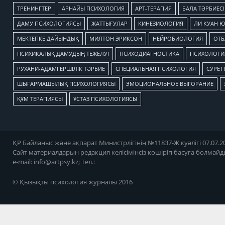
TРЕНИНГТЕР
АРНАЙЫ ПСИХОЛОГИЯ
АРТ-ТЕРАПИЯ
БАЛА ТӘРБИЕСІ
ДАМУ ПСИХОЛОГИЯСЫ
ЖАТТЫҒУЛАР
КИНЕЗИОЛОГИЯ
ЛИ КУАН 
МЕКТЕПКЕ ДАЙЫНДЫҚ
МИЛТОН ЭРИКСОН
НЕЙРОБИОЛОГИЯ
ОТБ
ПСИХИКАЛЫҚ ДАМУДЫҢ ТЕЖЕЛУІ
ПСИХОДИАГНОСТИКА
ПСИХОЛОГИЯ
РУХАНИ-АДАМГЕРШІЛІК ТӘРБИЕ
СПЕЦИАЛЬНАЯ ПСИХОЛОГИЯ
СУРЕТТ
ШЫҒАРМАШЫЛЫҚ ПСИХОЛОГИЯСЫ
ЭМОЦИОНАЛЬНОЕ ВЫГОРАНИЕ
ҚҰМ ТЕРАПИЯСЫ
ҰСТАЗ ПСИХОЛОГИЯСЫ
ҚР Байланыс және ақпарат Министрлігінің №11837-Ж куәлігі 07.07.20
Сайт материалдарын редакция келісімінсіз көшіріп басуға болмайд
e-mail:
info@artpsy.kz
; Тел.:
© Қызықты психология журналы 2016