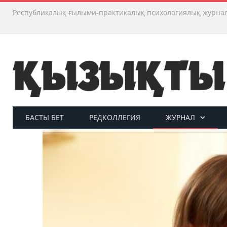
Республикалық ғылыми-практикалық психологиялық журна
БАСТЫ БЕТ
РЕДКОЛЛЕГИЯ
ЖУРНАЛ