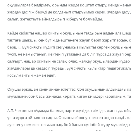
оқушыларға бөлдірмеу, орынды жерде қоштап отыру, кейде жаңылы
жәрдемдесіп жіберуді де қолданып отыруымыз керек. Жәрдемдесу д
салып, жетектеуге айналдырып жіберуге болмайды.
Кейде сабақты нашар оқитын оқушының тағдырын алдын ала шешіп
тақтаға шықшы, сен бүгін де ештеңеге жауап беріп жарытпассың, 
берші… Бұл сияқты күдікті сөз ұнамсыз қылықты көрген оқушының
түсіп, не намыстанып, кектеніп ұзтазына да біліп тұрса да жауап бер
салғырт, нашар оқитын не салақ, олақ, жалқау оқушылардан күдер ү
жағдайлары да кездесіп тұрады. Бұл сияқты қылықтар педагогикал
қосылмайтын жаман әдет.
Оқушы әрқашан сенің айнаң іспеттес. Сол оқушының алдындағы қад
мұғалімнің бой басы жинақы, көрікті, киген киімдері қарапайым, та
А.П. Чеховтың «Адамда барлық нәрсе жүзі де, киімі де , жаны да, ой
ұстаздарға айтылған сиқты. Орынсыз бояну, шектен асқан сәнді , жа
әуестену немесе өте салақтық, бой басын күтінбей жүру мұғалімдік