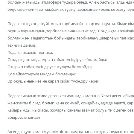
болсын жағымды атмасфере тудыра біледі. Ал ең бастысы алдында
білу, көңіл-күйін айтқызбай ақ түсіну, деркезінде көмек көрсету, б
Педагогтың көңіл күйі- оның тәрбиелейтін зор күш қуаты. Кімде кім 
оқушыларымыздың тәрбиесіне зиянын тигізеді. Сондықтан өзіңіздің д
болған жөн. Педагогтың бойындағы тәрбиеленушілерге ықпал жас
техника дейміз.
Педагогикалық техника:
Столдың артында тұрып сабақ түсіндіруге болмайды;
Отырып сабақ түсіндіруге мүлдем болмайды;
Қол айқастыруға мүлдем болмайды;
Әр оқушының көзіне қарап сабақ түсіндіру керек.
Педагогикалық этика деген кең ауқымды мағына. Ұстаз деген абыр
жан-жақты білімді болып қана қоймай, сондай-ақ әділ де әдепті, қ
қайырымды, қысқасы, жоғарғы саналы азамат болуы тиіс деген сөз
абыройлы міндет.
Ал енді оқушы мен мұғалімнің қарым-қатынасындағы педагогикалы