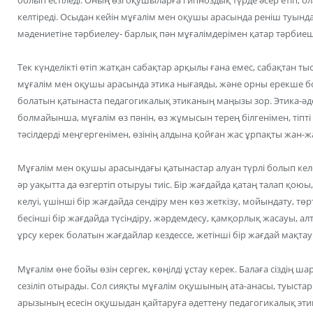
болып естіледі. Оның өзі оқушыларға гипноздық түрде әсер етіп,
келтіреді. Осыдан кейін мұғалім мен оқушы арасында реніш туынд
мәдениетіне тәрбиелеу- барлық пән мұғалімдерімен қатар тәрбиешіл
Тек күнделікті өтіп жатқан сабақтар арқылы ғана емес, сабақтан т
мұғалім мен оқушы арасында этика нығаяды, және орны ерекше б
болатын қатынаста педагогикалық этиканың маңызы зор. Этика-әде
болмайынша, мұғалім өз пәнін, өз жұмысын терең білгенімен, тіпті 
тәсілдерді меңгергенімен, өзінің алдына қойған жас ұрпақты жан
Мұғалім мен оқушы арасындағы қатынастар алуан түрлі болып кел
әр уақытта да өзгертіп отыруы тиіс. Бір жағдайда қатаң талап қоюы,
келуі, үшінші бір жағдайда сендіру мен көз жеткізу, мойындату, төрт
бесінші бір жағдайда түсіндіру, жәрдемдесу, қамқорлық жасауы, ал
ұрсу керек болатын жағдайлар кездессе, жетінші бір жағдай мақт
Мұғалім өне бойы өзін сергек, көңілді ұстау керек. Балаға сіздің 
сезіліп отырады. Сол сияқты мұғалім оқушының ата-анасы, туыст
арызының есесін оқушыдан қайтаруға әдеттену педагогикалық эти