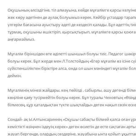
Оқушының әлсіздігіне, тіл алмауына, кейде мұғалімге қарсы келуін
жек көру әдетінен де аулақ болуымыз керек. Кейбір ұстаздар тарап
үлгерім бағасына ауыстыру әдеті де кездесіп қалады. Бұл әдеттің ти
тұрмақ, оқушыны өшіктіріп, қырсықтырып, мұғалімге қарсы қоюғ
аңғармаймыз.
Мұғалім біріншіден өте әділетті шыншыл болуы тиіс. Педагог шәкі
болуы керек. Бұл жерде мен Л.Толстойдың «Егер мұғалім өз ісіне с
сүйіспеншілікпен біріктіре алса, онда ол шын мәніндегі мұғалім бол
деймін.
Мұғалімнің мінезі жайдары, кең пейілді , сабырлы, ашу дегенді білм
көңіліне қаяу түсірмейтін болуы керек. Бұл туралы Чеховтың «Өзі
білмесең, құр қаталдықтан түкте шықпайды» деген нақыл сөзін ескер
Сондай- ақ Ы.Алтынсариннің «Оқушы сабақты білмей қалса оған ұры
кемістікті өзіңнен іздеуің керек» деген өсиетін де есте сақтаған а
жауап бергенде, олардың сөздеріне, жауабына ынта қойып ұқыпта