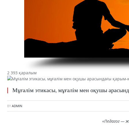
2 393 қаралым
Мұғалім этикасы, мұғалім мен оқушы арасын
BY
ADMIN
«Педагог — ж