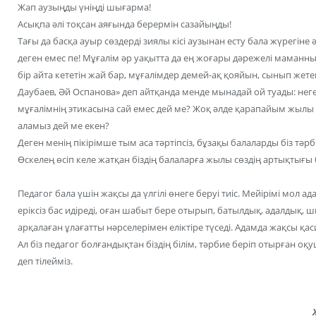
Жап аузыңды үніңді шығарма!
Асықпа әлі тоқсан аяғында берермін сазайыңды!
Тағы да басқа ауыр сөздерді зиялы кісі аузынан есту бала жүрегіне әс
деген емес пе! Мұғалім әр уақытта да ең жоғары дәрежелі маманны
бір айта кететін жай бар, мұғалімдер демей-ақ қояйын, сынып жет
Даубаев, Әй Оспанова» деп айтқанда менде мынадай ой туады: неге
мұғалімнің этикасына сай емес дей ме? Жоқ әлде қарапайым жылы
аламыз дей ме екен?
Деген менің пікірімше тым аса тәртіпсіз, бұзақы балаларды біз т
Өскелең өсіп келе жатқан біздің балаларға жылы сөздің артықтығы
Педагог бала үшін жақсы да үлгілі өнеге беруі тиіс. Мейірімі мол 
еріксіз бас идіреді, оған шабыт бере отырып, батылдық, адалдық
арқалаған ұлағатты нәрселерімен еліктіре түседі. Адамда жақсы қас
Ал біз педагог болғандықтан біздің білім, тәрбие беріп отырған 
деп тілейміз.