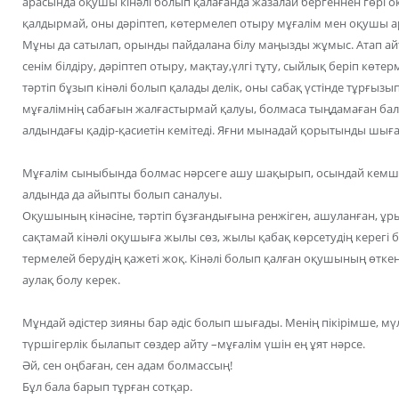
арасында оқушы кінәлі болып қалағанда жазалай бергеннен гөрі 
қалдырмай, оны дәріптеп, көтермелеп отыру мұғалім мен оқушы 
Мұны да сатылап, орынды пайдалана білу маңызды жұмыс. Атап айтқ
сенім білдіру, дәріптеп отыру, мақтау,үлгі тұту, сыйлық беріп көт
тәртіп бұзып кінәлі болып қалады делік, оны сабақ үстінде тұрғызы
мұғалімнің сабағын жалғастырмай қалуы, болмаса тыңдамаған бал
алдындағы қадір-қасиетін кемітеді. Яғни мынадай қорытынды шығ
Мұғалім сыныбында болмас нәрсеге ашу шақырып, осындай кемшілік
алдында да айыпты болып саналуы.
Оқушының кінәсіне, тәртіп бұзғандығына ренжіген, ашуланған, ұры
сақтамай кінәлі оқушыға жылы сөз, жылы қабақ көрсетудің керегі
термелей берудің қажеті жоқ. Кінәлі болып қалған оқушының өткенд
аулақ болу керек.
Мұндай әдістер зияны бар әдіс болып шығады. Менің пікірімше, м
түршігерлік былапыт сөздер айту –мұғалім үшін ең ұят нәрсе.
Әй, сен оңбаған, сен адам болмассың!
Бұл бала барып тұрған сотқар.