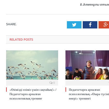
Б.Әлменұлы атын
SHARE.
Twitter
Faceboo
RELATED POSTS
0
«Өзімізді өзіміз үшін сақтайық!» /
Педагогтарға арналған
Педагогтарға арналған
психологиялық «Өзара түсіні
психологиялық тренинг
өнері» тренингі