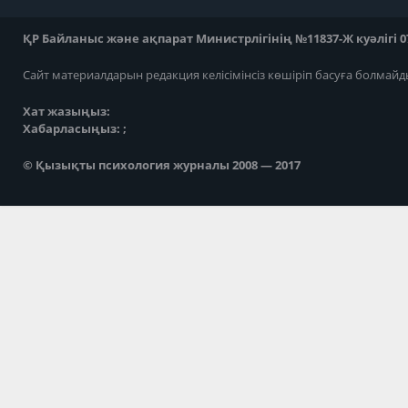
ҚР Байланыс және ақпарат Министрлігінің №11837-Ж куәлігі 07
Сайт материалдарын редакция келісімінсіз көшіріп басуға болмайд
Хат жазыңыз:
Хабарласыңыз: ;
© Қызықты психология журналы 2008 — 2017