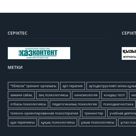
СЕРІКТЕС
СЕРІК
МЕТКИ
"Үйлесім" тренинг орталығы
арт-терапия
аутодеструктивті мінез-құлы
замани сабақ
заң психологиясы
кинезиология
кондаш тесті
ма
отбасы психологиясы
педагогикалық психология
психодиагностика
телесно-ориентированная психотерапия
тренингтер
учебная деятел
құм терапиясы
құқық психологиясы
ұжым психологиясы
ұстаз пс