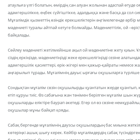
атаулыға үлгі болатын, өмірдің сан алуан жолынан адаспай өтуде оғ
адамгершілікке, еңбек сүйгіштікке, адалдыққа және басқа да сол си
Мұғалімдік қызметтің өзіндік ерекшеліктерін әңгімелегенде әрбір 
мәдениеті туралы айтпай кетуге болмайды. Мәдениеттілік, ой –өріс
байқалады.
Сөйлеу мәдениеті жетілмейінше ақыл ой мәдениетіне жету қиын. 
сіздің еркіңізде, мәдениетіңізді жеке ерекшелігіңізді сезіне алаты
адамгершілік қасиеттері, ерік-жігері мен қажыр-қайраты немесе 
аңғарылып тұрады. Мұғалімнің дауыс ырғағы оқушыларға түрліше ә
Сондықтан мұғалім сөзін оқушылырды қуантатын жерде қуантып, қ
етіп құруы тиіс. Өз сабағына жан тәнімен берілген мұғалім шын 
оқушыларды еліктіре баурап әкетеді. Егер ол өз сөзіне немқұрайлы
оқушылар мұны байқап қояды.
Сабақ бергенде мұғалімнің дауsсы оқушылардың бас миына жеткілі
көтеріңкі ашық шығу керек. Кейбір мұғалімдердің сабақ түсіндіргенд