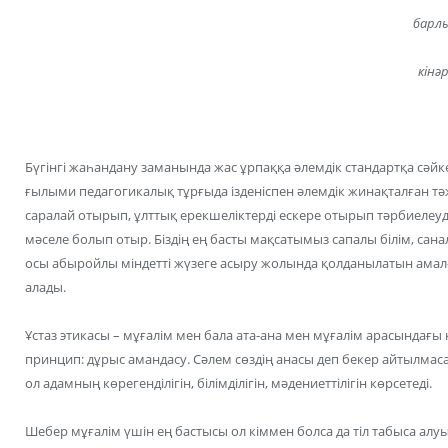
барлы
кінә
Бүгінгі жаһандану заманында жас ұрпаққа әлемдік стандартқа сәйк
ғылыми педагогикалық тұрғыда ізденіспен әлемдік жинақталған т
саралай отырып, ұлттық ерекшеліктерді ескере отырып тәрбиеле
мәселе болып отыр. Біздің ең басты мақсатымыз сапалы білім, сана
осы абыройлы міндетті жүзеге асыру жолында қолданылатын амал-
алады.
Ұстаз этикасы – мұғалім мен бала ата-ана мен мұғалім арасындағы
принцип: дұрыс амандасу. Сәлем сөздің анасы деп бекер айтылмаса
ол адамның көрегенділігін, білімділігін, мәдениеттілігін көрсетеді.
Шебер мұғалім үшін ең бастысы ол кіммен болса да тіл табыса ал