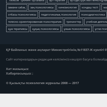
"Үйлесім" тренинг орталығы
арт-терапия
аутодеструктивті мінез-құлы
замани сабақ
заң психологиясы
кинезиология
кондаш тесті
ма
отбасы психологиясы
педагогикалық психология
психодиагностика
телесно-ориентированная психотерапия
тренингтер
учебная деятел
құм терапиясы
құқық психологиясы
ұжым психологиясы
ұстаз пс
ҚР Байланыс және ақпарат Министрлігінің №11837-Ж куәлігі 07
Сайт материалдарын редакция келісімінсіз көшіріп басуға болмайд
Хат жазыңыз:
Хабарласыңыз: ;
© Қызықты психология журналы 2008 — 2017