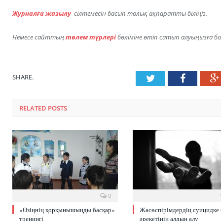
Журналға жазылу
сілтемесін басып толық ақпаратты біліңіз.
Немесе сайттың
төлем түрлері
бөліміне өтіп сатып алуыңызға бо
SHARE.
Twitter
Faceboo
RELATED POSTS
0
«Өзіңнің қорқынышыңды басқар»
Жасөспірімдердің суицидке
тренингі
әрекетінің алдын алу