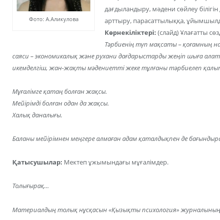
дағдыландыру, мәдени сөйлеу білігі
Фото: А.Аликулова
арттыру, парасаттылыққа, ұйымшылд
Көрнекіліктері:
(слайд) Ұлағатты сөз
Тәрбиенің түп мақсаты – қоғамның н
саяси – экономикалық және рухани дағдарыстарды жеңіп шыға алатын
икемделгіш, жан-жақты мәдениетті жеке тұлғаны тәрбиелеп қалып
Мұғалімге қатаң болған жақсы.
Мейірімді болған одан да жақсы.
Халық даналығы.
Баланы мейірімнен меңгере алмаған адам қаталдықпен де бағындыра
Қатысушылар:
Мектеп ұжымындағы мұғалімдер.
Толығырақ…
Материалдың толық нұсқасын «Қызықты психология» журналының 