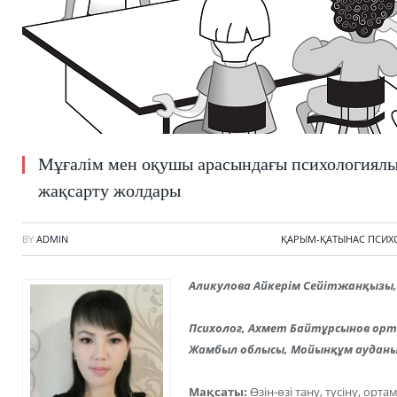
Мұғалім мен оқушы арасындағы психологиял
жақсарту жолдары
BY
ADMIN
ҚАРЫМ-ҚАТЫНАС ПСИ
Аликулова Айкерім Сейітжанқызы,
Психолог, Ахмет Байтұрсынов орт
Жамбыл облысы, Мойынқұм ауданы
Мақсаты:
Өзін-өзі тану, түсіну, орт