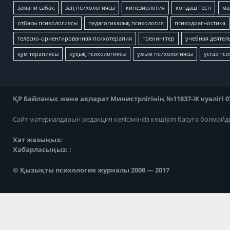
замани сабақ
заң психологиясы
кинезиология
кондаш тесті
ма
отбасы психологиясы
педагогикалық психология
психодиагностика
телесно-ориентированная психотерапия
тренингтер
учебная деятел
құм терапиясы
құқық психологиясы
ұжым психологиясы
ұстаз пс
ҚР Байланыс және ақпарат Министрлігінің №11837-Ж куәлігі 07
Сайт материалдарын редакция келісімінсіз көшіріп басуға болмайд
Хат жазыңыз:
Хабарласыңыз: ;
© Қызықты психология журналы 2008 — 2017