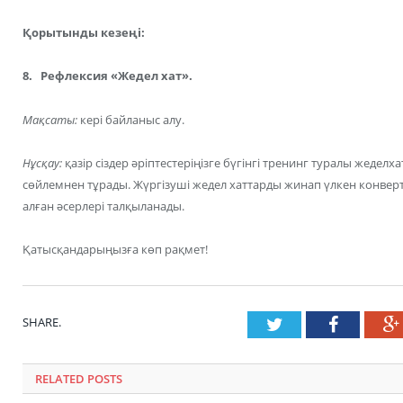
Қорытынды кезеңі:
8. Рефлексия «Жедел хат».
Мақсаты:
кері байланыс алу.
Нұсқау:
қазір сіздер әріптестеріңізге бүгінгі тренинг туралы жеделх
сөйлемнен тұрады. Жүргізуші жедел хаттарды жинап үлкен конве
алған әсерлері талқыланады.
Қатысқандарыңызға көп рақмет!
SHARE.
Twitter
Faceboo
RELATED POSTS