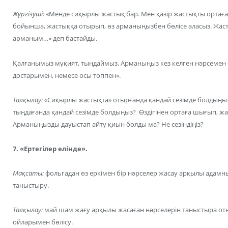
Жүргізуші:
«Менде сиқырлы жастық бар. Мен қазір жастықты ортаға
бойынша, жастыққа отырып, өз арманыңызбен бөлісе аласыз. Жаст
арманым…» деп бастайды.
Қалғанымыз мұқият, тыңдаймыз. Арманыңыз кез келген нәрсемен 
достарымен, немесе осы топпен».
Талқылау:
«Сиқырлы жастықта» отырғанда қандай сезімде болдыңыз
тыңдағанда қандай сезімде болдыңыз? Өздігінен ортаға шығып, ж
Арманыңызды дауыстап айту қиын болды ма? Не сезіндіңіз?
7. «Ертегілер елінде».
Мақсаты:
фольгадан өз еркімен бір нәрселер жасау арқылы адамның 
таныстыру.
Талқылау:
май шам жағу арқылы жасаған нәрселерін таныстыра оты
ойларымен бөлісу.