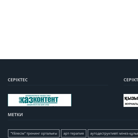
СЕРІКТЕС
СЕРІК
МЕТКИ
"Үйлесім" тренинг орталығы
арт-терапия
аутодеструктивті мінез-құлы