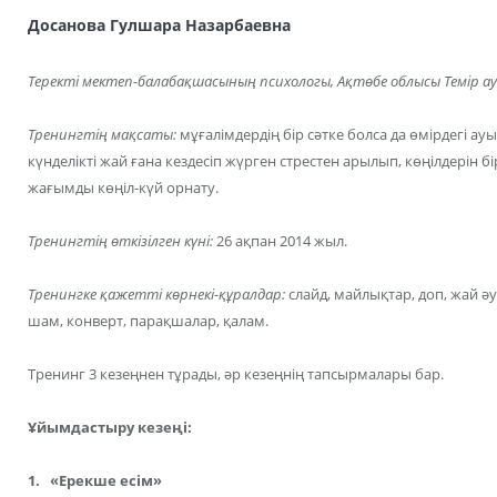
Досанова Гулшара Назарбаевна
Теректі мектеп-балабақшасының психологы, Ақтөбе облысы Темір а
Тренингтің мақсаты:
мұғалімдердің бір сәтке болса да өмірдегі 
күнделікті жай ғана кездесіп жүрген стрестен арылып, көңілдерін б
жағымды көңіл-күй орнату.
Тренингтің өткізілген күні:
26 ақпан 2014 жыл.
Тренингке қажетті көрнекі-құралдар:
слайд, майлықтар, доп, жай ә
шам, конверт, парақшалар, қалам.
Тренинг 3 кезеңнен тұрады, әр кезеңнің тапсырмалары бар.
Ұйымдастыру кезеңі:
1. «Ерекше есім»