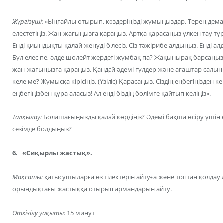
Жүргізуші:
«Ыңғайлы отырып, көздеріңізді жұмыңыздар. Терең дема
елестетіңіз. Жан-жағыңызға қараңыз. Артқа қарасаңыз үлкен тау тұр
Енді қиындықты қалай жеңуді білесіз. Сіз тәжірибе алдыңыз. Енді а
Бұл елес пе, әлде шөлейт жердегі жұмбақ па? Жақынырақ барсаңыз
жан-жағыңызға қараңыз. Қандай әдемі гүлдер және ағаштар салынғ
келе ме? Жұмысқа кірісіңіз. (Үзіліс) Қарасаңыз, Сіздің еңбегіңізден
еңбегіңізбен құра аласыз! Ал енді біздің бөлімге қайтып келіңіз».
Талқылау:
Болашағыңызды қалай көрдіңіз? Әдемі бақша өсіру үшін ең
сезімде болдыңыз?
6. «Сиқырлы жастық».
Мақсаты:
қатысушыларға өз тілектерін айтуға және топтан қолдау а
орындықтағы жастыққа отырып армандарын айту.
Өткізілу уақыты:
15 минут