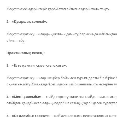
Мақсаты:
есімдерін теріс қарай атап айтып, өздерін таныстыру.
2. «Қуыршақ сәлемі».
Мақсаты:
қатысушылардың қиялын дамыту барысында майлықтан 
ойлап табу.
Практикалық кезеңі:
3. «Есте қалған қызықты оқиға».
Мақсаты:
қатысушылар шеңбер бойымен тұрып, допты бір біріне б
оқиғасын айту. Сол кездегі сезімдерін қазір қаншалықты естеріне т
4. «Менің әлемім»
— слайд көрсету және сол слайдтан алған әсер
слайдтан қандай әсер алдыңыздар? Не сезіндіңіздер? деген сұрақта
5. «Өз әлеміңе саяхат»
— жай әуен арқылы релаксациялық жатты