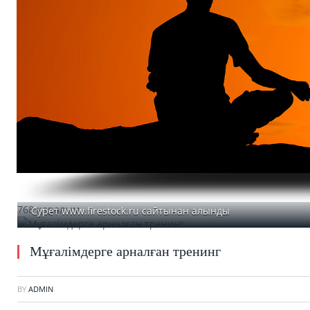
768 қаралым
Cурет www.firestock.ru сайтынан алынды
Мұғалімдерге арналған тренинг
BY
ADMIN