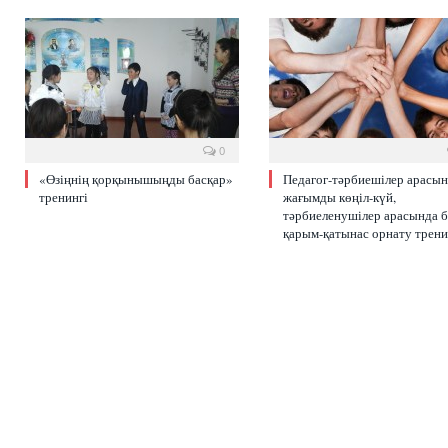
0
«Өзіңнің қорқынышыңды басқар»
Педагог-тәрбиешілер арасы
тренингі
жағымды көңіл-күй,
тәрбиеленушілер арасында б
қарым-қатынас орнату трени