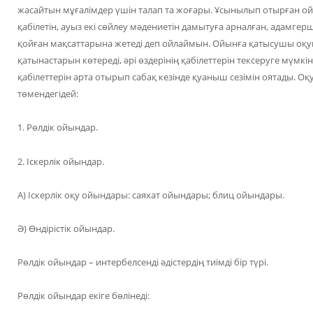
жасайтын мұғалімдер үшін талап та жоғары. Ұсынылып отырған ойы
қабілетін, ауыз екі сөйлеу мәдениетін дамытуға арналған, адамгерш
қойған мақсаттарына жетеді деп ойлаймын. Ойынға қатысушы оқ
қатынастарын көтереді, әрі өздерінің қабілеттерін тексеруге мүм
қабілеттерін арта отырып сабақ кезінде қуаныш сезімін оятады. Оқу
төмендегідей:
1. Рөлдік ойындар.
2. Іскерлік ойындар.
А) Іскерлік оқу ойындары: саяхат ойындары; блиц ойындары.
Ә) Өндірістік ойындар.
Рөлдік ойындар – интербелсенді әдістердің тиімді бір түрі.
Рөлдік ойындар екіге бөлінеді: