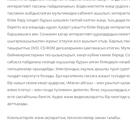
интерактивті тақтаны пайдаланамын. Біздің мектепте жаңа үрдіск
тақтамен жабдықталған мультимедиа кабинеті ашылып, интерактивт
бiлiм беру iсiндегi бұрын шешiмiн таппай келген жаңа, тың дидак
беретiн аса маңызды құрал. Қазіргі уақытта білім беруде интеракт
баршамызға аян. Сонымен қатар интерактивті құралдардың көмег
шығармашылықпен жұмыс істеуіне жол ашылып отыр. Барлық пән
тақырыптық DVD, CD-ROМ дискаларымен қамтамасыз етілген. Мул
бейнекөріністермен тез қызықтырып, көңіл күйіне көмек береді. 
сабақта пайдалану кезінде оқушылар бұрын алған білімдерін кең
тапсырмалар орындайды. Электрондық оқулық арқылы түрлі суретт
тыңдап көрсетуге болады. Бұл мұғалімнің тақтаға жазып түсіндіргені
бір нақыл сөзіне көңіл аударсақ: «Маған айтшы – мен ұмытып қалам
өзіме істетші – мен сонда түсінемін» делінген. Яғни, оқушылардың к
есте сақтайтыны белгілі. Аудио және видеоақпаратты бір мезгілде қ
арттырады.
Компьютерлік және ақпараттық технологиялар заман талабы.