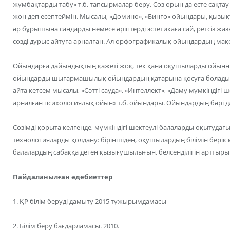
жұмбақтарды табу» т.б. тапсырмалар беру. Сөз орын да есте сақта
жөн деп есептеймін. Мысалы, «Домино», «Бинго» ойындары, қызы
әр бұрышына сандарды немесе әріптерді эстетикаға сай, ретсіз ж
сөзді дұрыс айтуға арналған. Ал орфографикалық ойындардың мақса
Ойындарға дайындықтың қажеті жоқ, тек қана оқушыларды ойын
ойындарды шығармашылық ойындардың қатарына қосуға болады.
айта кетсем мысалы, «Сәтті сауда», «Интеллект», «Даму мүмкіндігі 
арналған психологиялық ойын» т.б. ойындары. Ойындардың бәрі 
Сөзімді қорыта келгенде, мүмкіндігі шектеулі балаларды оқытуд
технологияларды қолдану: біріншіден, оқушылардың білімін берік 
балалардың сабаққа деген қызығушылығын, белсенділігін арттырып
Пайдаланылған әдебиеттер
1. ҚР білім беруді дамыту 2015 тұжырымдамасы
2. Білім беру бағдарламасы. 2010.