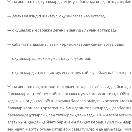
Жаңа ақпараттық құралдарды түзету сабағында қолданғанда күтіле
— даму мүмкіндігі шектеулі оқушыларға көмектеседі;
— оқушыларың сабаққа деген қызығушылығын арттырады;
— сабақта пайдаланылатын көрнекіліктердің санын арттырады;
— оқушыларды жеке жұмыс істеуге үйретеді;
— оқушылардың есте сақтау, есту, көру, сөйлеу, ойлау қабілеттері
Жаңа ақпараттық технологиялармен қатар, өз сабағымда ойын әдіс-
балалалармен көбінесе ойын арқылы жұмыс жасаған тиімді. Ойы
қадамы. Сондықтан ойын арқылы балалар өмірден көптеген мәліметт
балалар қоршаған орта жайлы білімдерін толықтырады, дербес ше
барысында ұтқырлық пен тапқырлық танытады. Ойын әсері арқылы 
алатынын, қандай қабілеті бар екенін байқап көреді. Түрлі ойын
зейінділігін арттырумен қатар ерік сезім түрлерін де дамытады. М