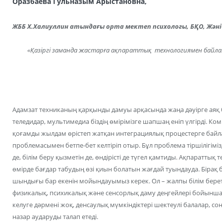
Оразбаева Гульназым Арыстановна,
ЖББ Х.Халиуллин атындағы орта мектеп психологы, БҚО, Жәні
«Қазіргі заманда жастарға ақпараттық технологиямен байла
Адамзат техниканың қарқынды дамуы арқасында жаңа дәуірге аяқ 
теледидар, мультимедиа біздің өмірімізге шапшаң еніп үлгірді. 
қоғамды жылдам өрістеп жатқан интеграциялық процестерге ба
проблемасымен бетпе-бет келтіріп отыр. Бұл проблема тіршілігімі
де, білім беру қызметін де, өндірісті де түгел қамтиды. Ақпаратты
өмірде бағдар табудың өзі қиын болатын жағдай туындауда. Бірақ 
шындығы бар екенін мойындауымыз керек. Ол – жалпы білім бер
физикалық, психикалық және сенсорлық даму деңгейлері бойынша бі
келуге дәрмені жоқ, денсаулық мүмкіндіктері шектеулі балалар, 
назар аударуды талап етеді.