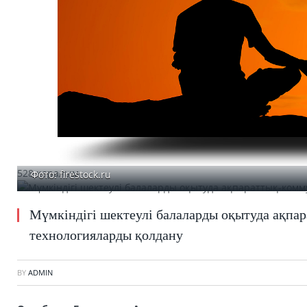
528 қаралым
Фото: firestock.ru
Мүмкіндігі шектеулі балаларды оқытуда ақп
технологияларды қолдану
BY
ADMIN