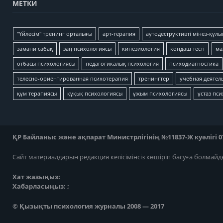
МЕТКИ
"Үйлесім" тренинг орталығы
арт-терапия
аутодеструктивті мінез-құлы
замани сабақ
заң психологиясы
кинезиология
кондаш тесті
ма
отбасы психологиясы
педагогикалық психология
психодиагностика
телесно-ориентированная психотерапия
тренингтер
учебная деятел
құм терапиясы
құқық психологиясы
ұжым психологиясы
ұстаз пс
ҚР Байланыс және ақпарат Министрлігінің №11837-Ж куәлігі 07
Сайт материалдарын редакция келісімінсіз көшіріп басуға болмайд
Хат жазыңыз:
Хабарласыңыз: ;
© Қызықты психология журналы 2008 — 2017