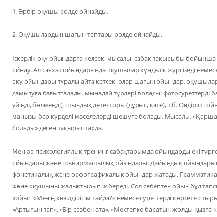
1. Әрбір оқушы рөлде ойнайды.
2. Оқушылардың шағын топтары рөлде ойнайды.
Іскерлік оқу ойындарға келсек, мысалы, сабақ тақырыбы бойынша
ойнау. Ал саяхат ойындарында оқушылар күнделік жүргізеді немес
оқу ойындары туралы айта кетсек, олар шағын ойындар, оқушылар
дамытуға бағытталады. мынадай түрлері болады: фотосуреттерді б
үйіңді, бөлмеңді), шындық детекторы (дұрыс, қате), т.б. Өндірісті
маңызы бар күрделі мәселелерді шешуге болады. Мысалы, «Қоршағ
болады» деген тақырыптарда.
Мен әр психологиялық тренинг сабақтарымда ойындарды екі түрг
ойындары және шығармашылық ойындары. Дайындық ойындарына
фонетикалық және орфографикалық ойындар жатады. Грамматика
және оқушыны жалықтырып жібереді. Сол себептен ойын бұл тапс
қойып «Менің көзілдірігім қайда?» немесе суреттерді көрсете отыр
«Артығын тап», «Бір сөзбен ата», «Мектепке баратын жолды қызға к