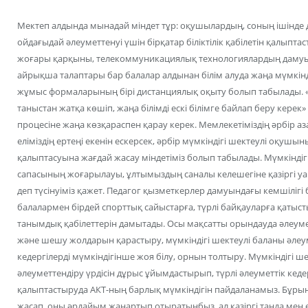
Мектеп алдында мынадай міндет тұр: оқушылардың, соның ішінде 
ойдағыдай әлеуметтенуі үшін бірқатар біліктілік қабілетін қалыпта
жоғары қарқыны, телекоммуникациялық технологиялардың дамуы 
айрықша талаптары бар балалар алдынан білім алуда жаңа мүмкін
жұмыс формаларының бірі дистанциялық оқыту болып табылады. «Б
таныстан жатқа көшіп, жаңа білімді ескі білімге байлап беру кере
процесіне жаңа көзқараспен қарау керек. Мемлекетіміздің әрбір аз
еліміздің ертеңі екенін ескерсек, әрбір мүмкіндігі шектеулі оқушы
қалыптасуына жағдай жасау міндетіміз болып табылады. Мүмкіндігі
сапасының жоғарылауы, ұлтымыздың саналы келешегіне қазіргі у
деп түсінуіміз қажет. Педагог қызметкерлер дамуындағы кемшілігі 
балалармен бірдей спорттық сайыстарға, түрлі байқауларға қаты
танымдық қабілеттерін дамытады. Осы мақсатты орындауда әлеуметт
және шешу жолдарын қарастыру, мүмкіндігі шектеулі баланы әлеу
кедергілерді мүмкіндігінше жоя білу, орнын толтыру. Мүмкіндігі ше
әлеуметтендіру үрдісін дұрыс ұйымдастырып, түрлі әлеуметтік кеде
қалыптастыруда АКТ-ның барлық мүмкіндігін пайдаланамыз. Бұрын б
жасап, оны әрдайым жаңартып отыратынбыз, ал қазіргі таңда мен 