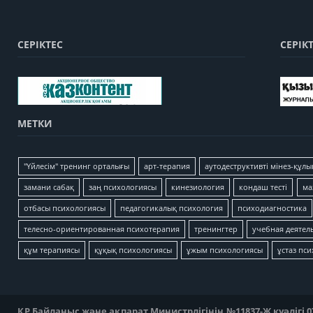
СЕРІКТЕС
СЕРІК
МЕТКИ
"Үйлесім" тренинг орталығы
арт-терапия
аутодеструктивті мінез-құлы
замани сабақ
заң психологиясы
кинезиология
кондаш тесті
ма
отбасы психологиясы
педагогикалық психология
психодиагностика
телесно-ориентированная психотерапия
тренингтер
учебная деятел
құм терапиясы
құқық психологиясы
ұжым психологиясы
ұстаз пс
ҚР Байланыс және ақпарат Министрлігінің №11837-Ж куәлігі 07