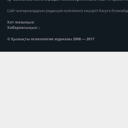
Сайт материалдарын редакция келісімінсіз көшіріп басуға болмайд
Хат жазыңыз:
Хабарласыңыз: ;
© Қызықты психология журналы 2008 — 2017