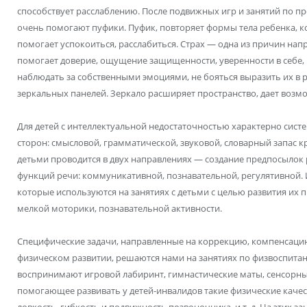
способствует расслаблению. После подвижных игр и занятий по 
очень помогают пуфики. Пуфик, повторяет формы тела ребенка, к
помогает успокоиться, расслабиться. Страх — одна из причин нап
помогает доверие, ощущение защищенности, уверенности в себе, п
наблюдать за собственными эмоциями, не бояться выразить их в 
зеркальных панелей. Зеркало расширяет пространство, дает возмо
Для детей с интеллектуальной недостаточностью характерно системн
сторон: смысловой, грамматической, звуковой, словарный запас к
детьми проводится в двух направлениях — создание предпосылок 
функций речи: коммуникативной, познавательной, регулятивной. 
которые используются на занятиях с детьми с целью развития их
мелкой моторики, познавательной активности.
Специфические задачи, направленные на коррекцию, компенсаци
физическом развитии, решаются нами на занятиях по физвоспитан
воспринимают игровой лабиринт, гимнастические маты, сенсорны
помогающее развивать у детей-инвалидов такие физические качест
ловкость, гибкость и подвижность позвоночника, и т. д. На этих за