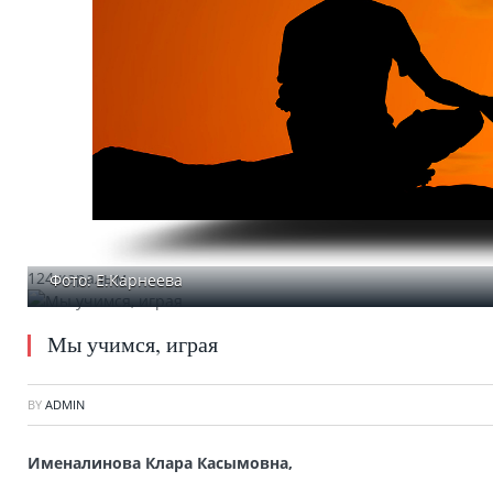
124 қаралым
Фото: Е.Карнеева
Мы учимся, играя
BY
ADMIN
Именалинова Клара Касымовна,