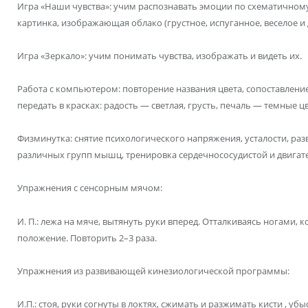
Игра «Наши чувства»: учим распознавать эмоции по схематичном
картинка, изображающая облако (грустное, испуганное, веселое и д
Игра «Зеркало»: учим понимать чувства, изображать и видеть их.
Работа с компьютером: повторение названия цвета, сопоставлени
передать в красках: радость — светлая, грусть, печаль — темные цв
Физминутка: снятие психологического напряжения, усталости, раз
различных групп мышц, тренировка сердечнососудистой и двигат
Упражнения с сенсорным мячом:
И. П.: лежа на мяче, вытянуть руки вперед. Отталкиваясь ногами, 
положение. Повторить 2–3 раза.
Упражнения из развивающей кинезиологической программы:
И.П.: стоя, руки согнуты в локтях, сжимать и разжимать кисти , у