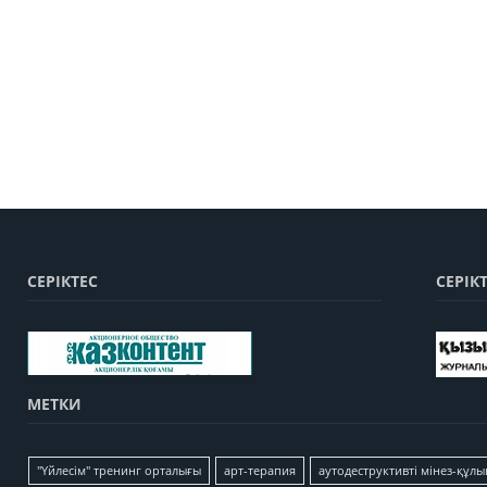
СЕРІКТЕС
СЕРІК
МЕТКИ
"Үйлесім" тренинг орталығы
арт-терапия
аутодеструктивті мінез-құлы