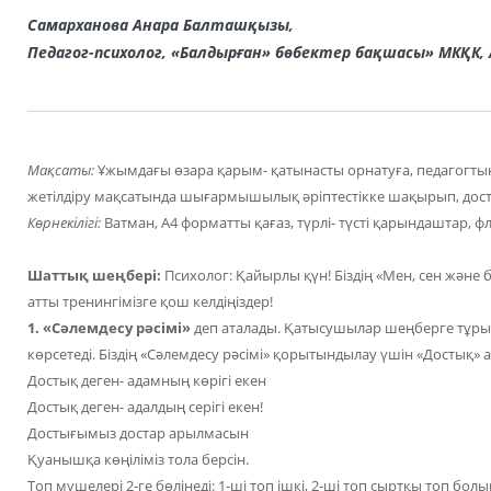
Самарханова Анара Балташқызы,
Педагог-психолог, «Балдырған» бөбектер бақшасы» МКҚК, 
Мақсаты:
Ұжымдағы өзара қарым- қатынасты орнатуға, педагогтың
жетілдіру мақсатында шығармышылық әріптестікке шақырып, досты
Көрнекілігі:
Ватман, А4 форматты қағаз, түрлі- түсті қарындаштар, ф
Шаттық шеңбері:
Психолог: Қайырлы қүн! Біздің «Мен, сен және б
атты тренингімізге қош келдіңіздер!
1. «Сәлемдесу рәсімі»
деп аталады. Қатысушылар шеңберге тұрып
көрсетеді. Біздің «Сәлемдесу рәсімі» қорытындылау үшін «Достық»
Достық деген- адамның көрігі екен
Достық деген- адалдың серігі екен!
Достығымыз достар арылмасын
Қуанышқа көңіліміз тола берсін.
Топ мүшелері 2-ге бөлінеді: 1-ші топ ішкі, 2-ші топ сыртқы топ бол