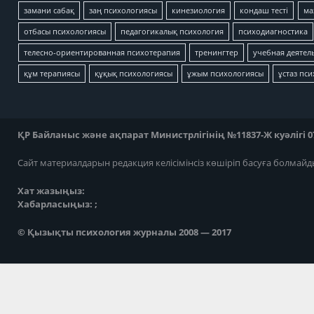
замани сабақ
заң психологиясы
кинезиология
кондаш тесті
ма
отбасы психологиясы
педагогикалық психология
психодиагностика
телесно-ориентированная психотерапия
тренингтер
учебная деятел
құм терапиясы
құқық психологиясы
ұжым психологиясы
ұстаз пс
ҚР Байланыс және ақпарат Министрлігінің №11837-Ж куәлігі 07
Сайт материалдарын редакция келісімінсіз көшіріп басуға болмайд
Хат жазыңыз:
Хабарласыңыз: ;
© Қызықты психология журналы 2008 — 2017