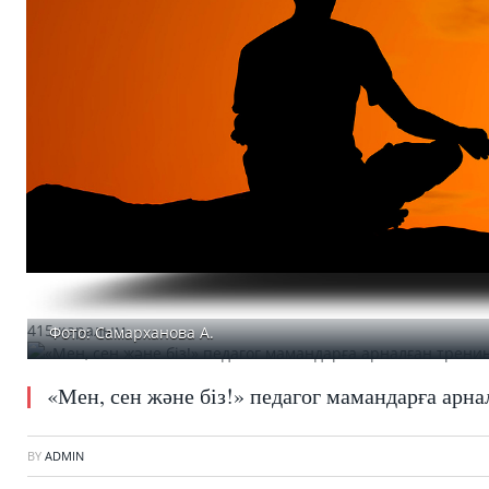
415 қаралым
Фото: Самарханова А.
«Мен, сен және біз!» педагог мамандарға арна
BY
ADMIN