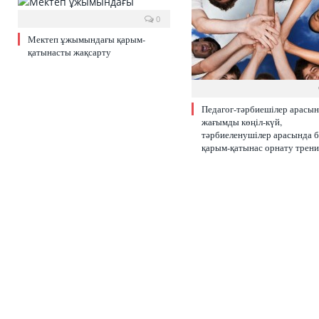
0
Мектеп ұжымындағы қарым-
қатынасты жақсарту
Педагог-тәрбиешілер арасы
жағымды көңіл-күй,
тәрбиеленушілер арасында б
қарым-қатынас орнату трени