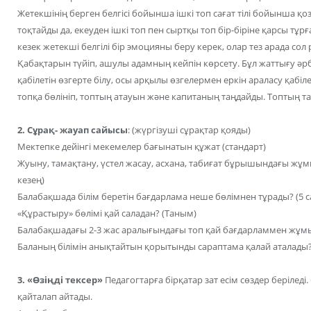
Жетекшінің берген белгісі бойынша ішкі топ сағат тілі бойынша қ
тоқтайды да, екеуден ішкі топ пен сыртқы топ бір-біріне қарсы тұрғ
кезек жетекші белгілі бір эмоцияны беру керек, олар тез арада сол 
Қабақтарын түйіп, ашулы адамның кейпін көрсету. Бұл жаттығу әрбір
қабілетін өзгерте білу, осы арқылы өзгелермен еркін араласу қабі
топқа бөлініп, топтың атауын және капитаның таңдайды. Топтың та
2. Сұрақ- жауап сайысы
: (жүргізуші сұрақтар қояды)
Мектепке дейінгі мекемелер бағынатын құжат (стандарт)
Жуыну, тамақтану, үстел жасау, асхана, табиғат бұрышындағы жұмы
кезең)
Балабақшада білім беретін бағдарлама неше бөлімнен тұрады? (5 са
«Құрастыру» бөлімі қай саладан? (Таным)
Балабақшадағы 2-3 жас аралығындағы топ қай бағдарламмен жұмыс
Баланың білімін анықтайтын қорытынды сараптама қалай аталады
3. «Өзіңді тексер»
Педагогтарға бірқатар зат есім сөздер беріледі.
қайталап айтады.