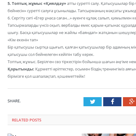
5. Топтық жұмыс «Қиялдау»
атты суретті салу. Қатысушылар бір 
бейнесін» суретті салуға ұсынылады. Тапсырманың мақсаты ұжым
6. Сергіту сәті «Егер ұнаса саған…» әуенге құлақ салып, қимылмен кө
Тапсырмаларды үнсіз оқып, вербалды емес қарым-қатынас құрал
шығу. Басқа қатысушылар не жайлы «баяндап» жатқанын шешулері
«Кім екенін тап»
Бір қатысушы сыртқа щығып, қалған қатысушылар бір адамның мін
қатысушы сол бейнелеген кейіпін табу керек.
Топтық жұмыс. Берілген сөз тіркестірін бойынша шағын әңгіме нем
Қорытынды:
Құрметті әріптестер, осымен біздің тренингіміз аяғы
бірімізге қол шапалақтап, қошеметтейік!
SHARE.
Twitter
Faceboo
RELATED POSTS