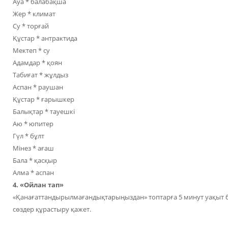
Ауа * балабақша
Жер * климат
Су * торғай
Құстар * антрактида
Мектеп * су
Адамдар * қоян
Табиғат * жұлдыз
Аспан * раушан
Құстар * ғарышкер
Балықтар * тауешкі
Аю * юпитер
Гүл * бұлт
Мінез * ағаш
Бала * қасқыр
Алма * аспан
4. «Ойлан тап»
«Қанағаттандырылмағандықтарыңыздан» топтарға 5 минут уақыт бер
сөздер құрастыру қажет.