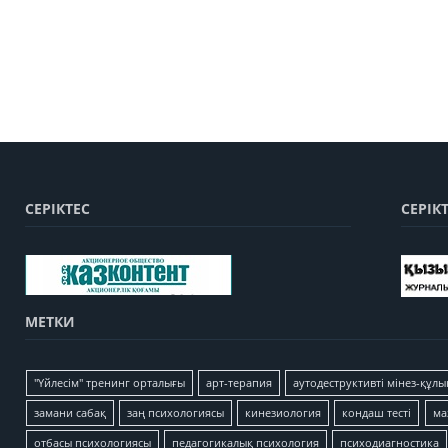
СЕРІКТЕС
СЕРІК
МЕТКИ
"Үйлесім" тренинг орталығы
арт-терапия
аутодеструктивті мінез-құлы
замани сабақ
заң психологиясы
кинезиология
кондаш тесті
ма
отбасы психологиясы
педагогикалық психология
психодиагностика