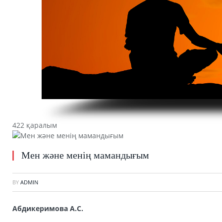
422 қаралым
Мен және менің мамандығым
BY
ADMIN
Абдикеримова А.С.