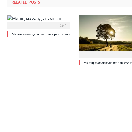
RELATED POSTS
0
Менің мамандығымның ерекшелігі
Менің мамандығымның ерекш