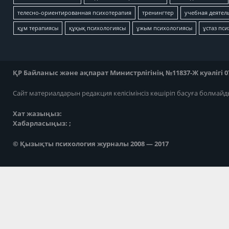
телесно-ориентированная психотерапия
тренингтер
учебная деятел
құм терапиясы
құқық психологиясы
ұжым психологиясы
ұстаз пс
ҚР Байланыс және ақпарат Министрлігінің №11837-Ж куәлігі 07
Сайт материалдарын редакция келісімінсіз көшіріп басуға болмайд
Хат жазыңыз:
Хабарласыңыз: ;
© Қызықты психология журналы 2008 — 2017