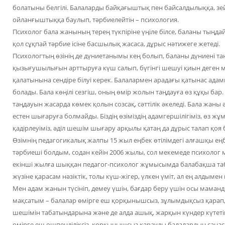
болатыны белгілі. Балаларды байқағыштық пен байсалдылыққа, зейі
ойланғыштыққа баулып, тәрбиелейтін – психология.
Психолог бала жанының терең түкпіріне үңіле білсе, баланы тыңдай 
қол сұқпай тәрбие ісіне басшылық жасаса, дұрыс нәтижеге жетеді.
Психологтың өзінің де дүниетанымы кең болып, баланы дүниені тан
қызығушылығын арттыруға күш салып, бүгінгі шешуі қиын деген м
қалатынына сендіре білуі керек. Балалармен арадағы қатынас адамг
болады. Бала көңілі сезгіш, оның өмір жолын таңдауға өз құқы бар.
таңдауын жасарда көмек қолын созсақ, сәттілік әкеледі. Бала жаны
естен шығаруға болмайды. Біздің өзіміздің адамгершілігіміз, өз ж
қадірлеуіміз, әділ шешім шығару арқылы қатаң да дұрыс талап қоя 
Өзімнің педагогикалық жалпы 15 жыл еңбек өтілімдегі алғашқы ең
тәрбиеші болдым, содан кейін 2006 жылы, сол мекемеде психолог 
екінші жылға шыққан педагог-психолог жұмысымда балабақша та
жүзіне қарасам нәзіктік, толы күш-жігер, үлкен үміт, ал ең алдымен
Мен адам жанын түсініп, демеу үшін, бағдар беру үшін осы маман
мақсатым – балалар өмірге еш қорқынышсыз, зұлымдықсыз қарап,
шешімін табатындарына және де алда ашық, жарқын күндер күтетін
өмірге еш өшпенділіксіз, қорқынышсыз қарауды балалардың санасы