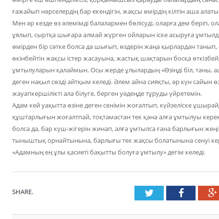
ғажайып нәрселердің бар екендігін, жақсы өмірдің кілтін аша алат
Мен әр кезде өз әлемімді балалармен бөлісуді, оларға дем беріп, ол
ұялып, сыртқа шығара алмай жүрген ойларын іске асыруға ұмтыл
өмірден бір сәтке болса да шығып, өздерін жаңа қырлардан танып, 
өкінбейтін жақсы істер жасауына, жастық шақтарын босқа өткізбей,
ұмтылуларын қалаймын. Осы жерде ұлылардың «Өзіңді біл, таны, аш,
деген нақыл сөзді айтқым келеді. Әлем айна сияқты, әр күн сайын 
жауапкершілікті ала білуге, берген уәдеңде тұруды үйретемін.
Адам кей уақытта өзіне деген сенімін жоғалтып, күйзеліске ұшырайд
құштарлығын жоғалтпай, тоқтамастан тек қана алға ұмтылуы керек
болса да, бар күш-жігерін жинап, алға ұмтылса ғана барлығын жеңіп
тыныштық орнайтынына, барлығы тек жақсы болатынына сенуі кер
«Адамның ең ұлы қасиеті бақытты болуға ұмтылу» дегім келеді.
SHARE.
Twitter
Faceboo