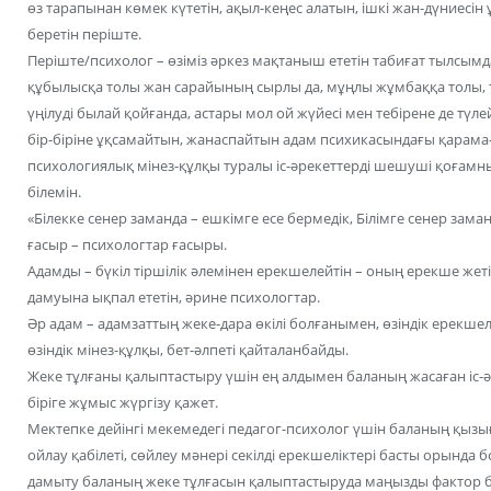
өз тарапынан көмек күтетін, ақыл-кеңес алатын, ішкі жан-дүниесі
беретін періште.
Періште/психолог – өзіміз әркез мақтаныш ететін табиғат тылс
құбылысқа толы жан сарайының сырлы да, мұңлы жұмбаққа толы, т
үңілуді былай қойғанда, астары мол ой жүйесі мен тебірене де түле
бір-біріне ұқсамайтын, жанаспайтын адам психикасындағы қарама
психологиялық мінез-құлқы туралы іс-әрекеттерді шешуші қоғамны
білемін.
«Білекке сенер заманда – ешкімге есе бермедік, Білімге сенер зама
ғасыр – психологтар ғасыры.
Адамды – бүкіл тіршілік әлемінен ерекшелейтін – оның ерекше жет
дамуына ықпал ететін, әрине психологтар.
Әр адам – адамзаттың жеке-дара өкілі болғанымен, өзіндік ерекше
өзіндік мінез-құлқы, бет-әлпеті қайталанбайды.
Жеке тұлғаны қалыптастыру үшін ең алдымен баланың жасаған іс-ә
біріге жұмыс жүргізу қажет.
Мектепке дейінгі мекемедегі педагог-психолог үшін баланың қызығушы
ойлау қабілеті, сөйлеу мәнері секілді ерекшеліктері басты орында б
дамыту баланың жеке тұлғасын қалыптастыруда маңызды фактор бо