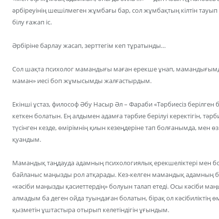
әрбіреуінің шешілмеген жұмбағы бар, сол жұмбақтың кілтін тауып 
білу ғажап іс.
Әрбіріне барлау жасап, зерттегім кеп тұратынды…
Сол шақта психолог мамандығы маған ерекше ұнап, мамандығымды
маман» иесі боп жұмысымды жалғастырдым.
Екінші ұстаз, философ Әбу Насыр Әл – Фараби «Тәрбиесіз берілген 
кеткен болатын. Ең алдымен адамға тәрбие берілуі керектігін, тәрб
түсінген кезде, өмірімнің қиын кезеңдеріне тап болғанымда, мен
қуандым.
Мамандық таңдауда адамның психологиялық ерекшеліктері мен
байланыс маңызды рол атқарады. Кез-келген мамандық адамның б
«кәсіби маңызды қасиеттердің» болуын талап етеді. Осы кәсіби ма
алмадым ба деген ойда туындаған болатын, бірақ ол кәсібиліктің 
қызметін ұштастыра отырып келетіндігін ұғындым.