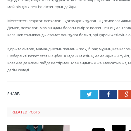
мейірімділік пен ізгіліктен туындайды.
Мектептегі педагог-психолог – қоғамдағы тұлғаның психологиялық
Демек, психолог- маман адам баласы өмірге келгеннен оң мен сол
келешек толыққанды азамат пен тұлға болып, әрі қарай жетілуіне әс
Қорыта айтсақ, мамандықтың жаманы жоқ, бірақ мұның кез-келгенін
шеберлікті қажет ететін еңбек. Кімде -кім өзінің мамандығын сүйіп
қоғамға да үлкен пайда келтірмек. Мамандығымыз- мақсатымыз
дегім келеді.
SHARE.
Twitter
Faceboo
RELATED POSTS