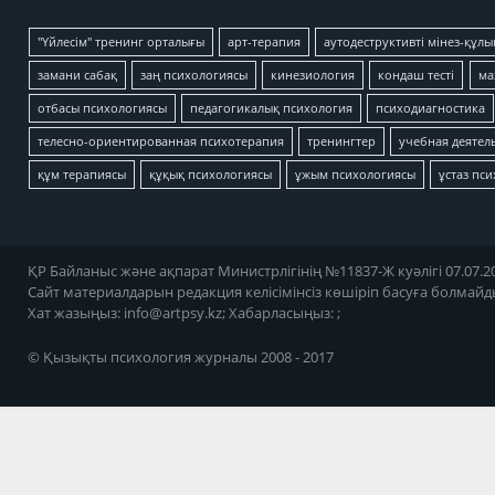
"Үйлесім" тренинг орталығы
арт-терапия
аутодеструктивті мінез-құлы
замани сабақ
заң психологиясы
кинезиология
кондаш тесті
ма
отбасы психологиясы
педагогикалық психология
психодиагностика
телесно-ориентированная психотерапия
тренингтер
учебная деятел
құм терапиясы
құқық психологиясы
ұжым психологиясы
ұстаз пс
ҚР Байланыс және ақпарат Министрлігінің №11837-Ж куәлігі 07.07.20
Сайт материалдарын редакция келісімінсіз көшіріп басуға болмайд
Хат жазыңыз:
info@artpsy.kz
; Хабарласыңыз: ;
© Қызықты психология журналы 2008 - 2017