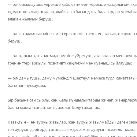
— ол- бақылаушы, «ерекше қабілетті» мен «ерекше назардағы», «қа
«қамқоршылықтағы», «қолайсыз отбасындағы балаларды» үнемі н
алақан жылуын беруші;
— ол- әр адамның мінезі мен ерекшелігін зерттеп, танып, олармен
беруші;
— ол- қарым-қатынас мәдениетіне үйретуші, ата-аналар мен оқу
тренингтері арқылы позитивті көңіл-күй мен қуаныш сыйлаушы;
— ол- дамытушы, даму мүмкіндігі шектеулі немесе түрлі санаттағы 
бағытын нұсқаушы;
Бір басына сан сырлы, сан қилы құндылықтарды жинап, жанарларға
басты мақсат санайтын психолог болу ғажап-ақ.
Қазақтың «Тән ауруы жазылар, жан ауруы жазылмайды» деген сөзінд
тән ауруын дәрігердің шипасы емдесе, жан ауруын психолог маман
мұңды сезіп, ойды танып, дұрыс жол сілтей білу, адамнан тек мама