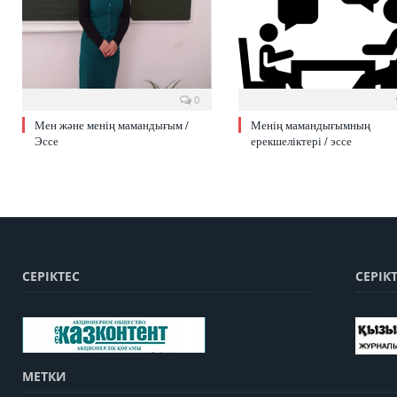
0
Мен және менің мамандығым /
Менің мамандығымның
Эссе
ерекшеліктері / эссе
СЕРІКТЕС
СЕРІК
МЕТКИ