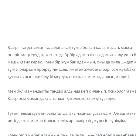
Қазіргі таңда заман талабына сай тұлға болып қалыптасып, мақсат 
өнерін меңгеруді қажет етеді. Әрбір адам өзін-өзі дамыта алу үшін 
машықтану керек. «Мен бір жұмбақ адаммын, оны да ойла …» деп А
тұлға, олардың әрбіреуінің шешілмеген жұмбағы бар, сол жұмбақтың
құпия сырын оқи білу біздердің, психолог мамандардың міндеті.
Мен бұл мамандықты таңдар алдында көп ойланып, психолог мама
Қазір осы мамандықты таңдап қателеспегенімді түсіндім.
Туған тілімді сүйетін сезімтал да, ақынжанды ұстаз едім. Алғаш мекте
ретінде жас маман болып келіп, әр шәкірттің жүрегіне үңілдім.
«Мен бір жұмбақ адаммын, оны да ойла …» — деп Абай Құнанбаев а