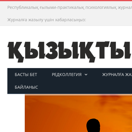
Республикалық ғылыми-практикалық психологиялық журна
Журналға жазылу үшін хабарласыңыз:
БАСТЫ БЕТ
РЕДКОЛЛЕГИЯ
ЖУРНАЛҒА ЖАЗ
БАЙЛАНЫС