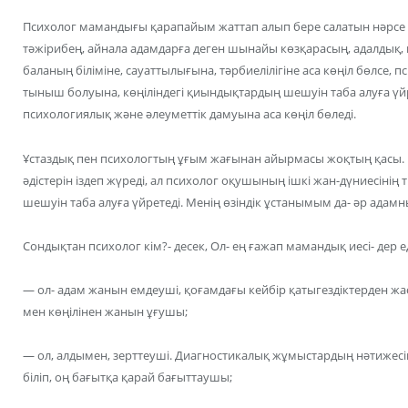
Психолог мамандығы қарапайым жаттап алып бере салатын нәрсе ем
тәжірибең, айнала адамдарға деген шынайы көзқарасың, адалдық, к
баланың біліміне, сауаттылығына, тәрбиелілігіне аса көңіл бөлсе,
тыныш болуына, көңіліндегі қиындықтардың шешуін таба алуға үйр
психологиялық және әлеуметтік дамуына аса көңіл бөледі.
Ұстаздық пен психологтың ұғым жағынан айырмасы жоқтың қасы. М
әдістерін іздеп жүреді, ал психолог оқушының ішкі жан-дүниесіні
шешуін таба алуға үйретеді. Менің өзіндік ұстанымым да- әр адамн
Сондықтан психолог кім?- десек, Ол- ең ғажап мамандық иесі- дер ед
— ол- адам жанын емдеуші, қоғамдағы кейбір қатыгездіктерден ж
мен көңілінен жанын ұғушы;
— ол, алдымен, зерттеуші. Диагностикалық жұмыстардың нәтижесін
біліп, оң бағытқа қарай бағыттаушы;