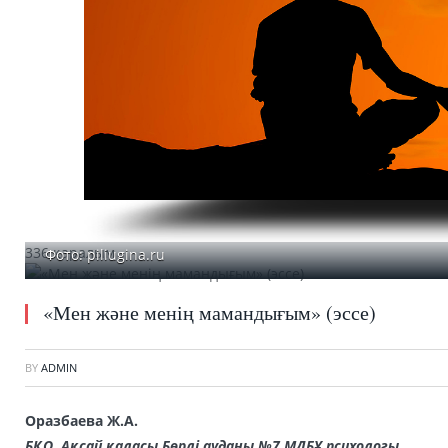
336 қаралым
Фото: piliugina.ru
«Мен және менің мамандығым» (эссе)
BY
ADMIN
Оразбаева Ж.А.
БҚО, Ақсай қаласы Бөрлі ауданы №7 МДБҰ психологы