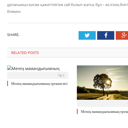
ұрпағымыз қоғам қажеттілігіне сай болып жатса, бұл – өз ісінің білгі
білемін.
SHARE.
Twitter
Faceboo
RELATED POSTS
0
Менің мамандығымның ерекшелігі
Менің мамандығымның ерекш