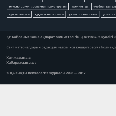
телесно-ориентированная психотерапия
тренингтер
учебная деятел
құм терапиясы
құқық психологиясы
ұжым психологиясы
ұстаз пс
ҚР Байланыс және ақпарат Министрлігінің №11837-Ж куәлігі 07
Сайт материалдарын редакция келісімінсіз көшіріп басуға болмайд
Хат жазыңыз:
Хабарласыңыз: ;
© Қызықты психология журналы 2008 — 2017