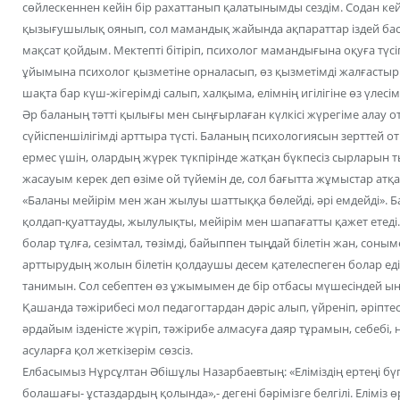
сөйлескеннен кейін бір рахаттанып қалатынымды сездім. Содан ке
қызығушылық оянып, сол мамандық жайында ақпараттар іздей баст
мақсат қойдым. Мектепті бітіріп, психолог мамандығына оқуға түсіп
ұйымына психолог қызметіне орналасып, өз қызметімді жалғастыр
шақта бар күш-жігерімді салып, халқыма, елімнің игілігіне өз үлес
Әр баланың тәтті қылығы мен сыңғырлаған күлкісі жүрегіме алау 
сүйіспеншілігімді арттыра түсті. Баланың психологиясын зерттей
ермес үшін, олардың жүрек түкпірінде жатқан бүкпесіз сырларын 
жасауым керек деп өзіме ой түйемін де, сол бағытта жұмыстар атқ
«Баланы мейірім мен жан жылуы шаттыққа бөлейді, әрі емдейді». Ба
қолдап-қуаттауды, жылулықты, мейірім мен шапағатты қажет етеді
болар тұлға, сезімтал, төзімді, байыппен тыңдай білетін жан, соны
арттырудың жолын білетін қолдаушы десем қателеспеген болар еді
танимын. Сол себептен өз ұжымымен де бір отбасы мүшесіндей ын
Қашанда тәжірибесі мол педагогтардан дәріс алып, үйреніп, әріпт
әрдайым ізденісте жүріп, тәжірибе алмасуға даяр тұрамын, себебі
асуларға қол жеткізерім сөзсіз.
Елбасымыз Нұрсұлтан Әбішұлы Назарбаевтың: «Еліміздің ертеңі бү
болашағы- ұстаздардың қолында»,- дегені бәрімізге белгілі. Еліміз