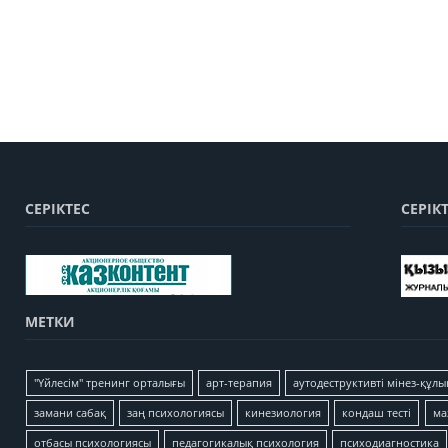
СЕРІКТЕС
СЕРІК
МЕТКИ
"Үйлесім" тренинг орталығы
арт-терапия
аутодеструктивті мінез-құлы
замани сабақ
заң психологиясы
кинезиология
кондаш тесті
ма
отбасы психологиясы
педагогикалық психология
психодиагностика