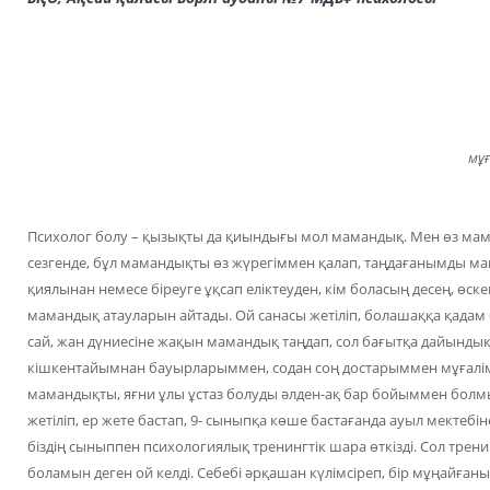
мұғ
Психолог болу – қызықты да қиындығы мол мамандық. Мен өз ма
сезгенде, бұл мамандықты өз жүрегіммен қалап, таңдағанымды мақ
қиялынан немесе біреуге ұқсап еліктеуден, кім боласың десең, өске
мамандық атауларын айтады. Ой санасы жетіліп, болашаққа қадам б
сай, жан дүниесіне жақын мамандық таңдап, сол бағытқа дайындық 
кішкентайымнан бауырларыммен, содан соң достарыммен мұғалім б
мамандықты, яғни ұлы ұстаз болуды әлден-ақ бар бойыммен болмысы
жетіліп, ер жете бастап, 9- сыныпқа көше бастағанда ауыл мектебіне
біздің сыныппен психологиялық тренингтік шара өткізді. Cол трен
боламын деген ой келді. Себебі әрқашан күлімсіреп, бір мұңайғанын