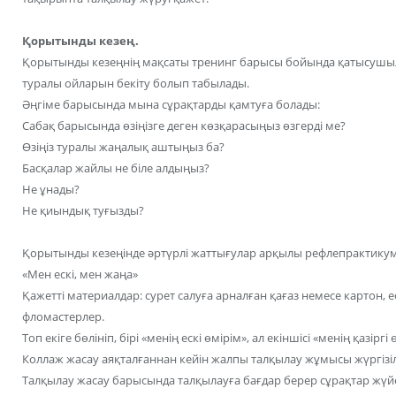
Қорытынды кезең.
Қорытынды кезеңнің мақсаты тренинг барысы бойында қатысушыла
туралы ойларын бекіту болып табылады.
Әңгіме барысында мына сұрақтарды қамтуға болады:
Сабақ барысында өзіңізге деген көзқарасыңыз өзгерді ме?
Өзіңіз туралы жаңалық аштыңыз ба?
Басқалар жайлы не біле алдыңыз?
Не ұнады?
Не қиындық туғызды?
Қорытынды кезеңінде әртүрлі жаттығулар арқылы рефлепрактику
«Мен ескі, мен жаңа»
Қажетті материалдар: сурет салуға арналған қағаз немесе картон, 
фломастерлер.
Топ екіге бөлініп, бірі «менің ескі өмірім», ал екіншісі «менің қаз
Коллаж жасау аяқталғаннан кейін жалпы талқылау жұмысы жүргізілу
Талқылау жасау барысында талқылауға бағдар берер сұрақтар жүйес