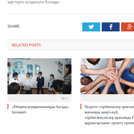
әдістерін қолдануға болады.
SHARE.
Twitter
Faceboo
RELATED POSTS
0
«Өзіңнің қорқынышыңды басқар»
Педагог-тәрбиешілер арасы
тренингі
жағымды көңіл-күй,
тәрбиеленушілер арасында б
қарым-қатынас орнату трени