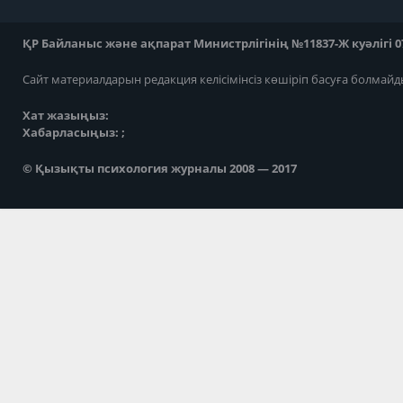
ҚР Байланыс және ақпарат Министрлігінің №11837-Ж куәлігі 07
Сайт материалдарын редакция келісімінсіз көшіріп басуға болмайд
Хат жазыңыз:
Хабарласыңыз: ;
© Қызықты психология журналы 2008 — 2017