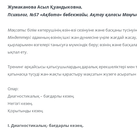
Жумаканова Асыл Қуандыковна,
Психолог, №57 «Ақбота» бөбекжайы,
Ақтау қаласы Маңғы
Мақсаты:
білім көтерушінің өзін-өзі сезінуіне және басқаны түсінуі
Міндеттері: а
дамның өзінің ішкі жан-дүниесіне үңіле жағдай жасау, 
қырларымен өзгелері танысуға мүмкіндік беру; өзінің және басқ
ықпал ету.
Тренинг әрқайсысы қатысушылардың даралық ерекшеліктері мен 
қатынасқа түсуді жан-жақты қарастыру мақсатын жүзеге асыратын
Олар:
Диагностикалық – бағдарлы кезең.
Негізгі кезең.
Қорытынды кезең.
I. Диагностикалық- бағдарлы кезең.