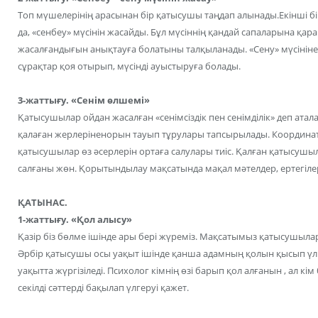
Топ мүшелерінің арасынан бір қатысушы таңдап алынады.Екінші б
да, «сенбеу» мүсінін жасайды. Бұл мүсіннің қандай сапаларына қар
жасалғандығын анықтауға болатыны талқыланады. «Сену» мүсініне
сұрақтар қоя отырып, мүсінді ауыстыруға болады.
3-жаттығу. «Сенім өлшемі»
Қатысушылар ойдан жасалған «сенімсіздік пен сенімділік» деп атал
қалаған жерлеріненорын тауып тұрулары тапсырылады. Координата 
қатысушылар өз әсерлерін ортаға салулары тиіс. Қалған қатысушы
салғаны жөн. Қорытындылау мақсатында мақал мәтелдер, ертегіле
ҚАТЫНАС.
1-жаттығу. «Қол алысу»
Қазір біз бөлме ішінде ары бері жүреміз. Мақсатымыз қатысушыла
Әрбір қатысушы осы уақыт ішінде қанша адамның қолын қысып үл
уақытта жүргізіледі. Психолог кімнің өзі барып қол алғанын , ал кім
секілді сәттерді бақылап үлгеруі қажет.