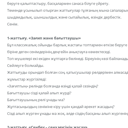
беруге қалыптастыру, басқалармен санаса білуге үйрету.
Төменде ұсынылып отырған жаттығулар тұлғаның мына сапаларының
шыдамдылық, шыншылдық және сыпайылық, өзіндік дербестік.
Сенім.
1-жаттығу. «Зағип және бағыттаушы»
Бұл классикалық ойынды барлық жастағы топтармен өткізе беруге 
біріне деген сенімдерінің деңгейін анықтауға көмектеседі.
Топ мүшелері екі-екіден жұптарға бөлінеді. Біреуінің көзі байлана
Сөйлеуге болмайды.
Жаттығуды орындап болған соң, қатысушылар рөлдерімен алмасад
жұмыстар жүргізіледі:
«Зағиптың» рөлінде болғанда өзіңді қалай сезіндің?
Бағыттаушы сізді қалай алып жүрді?
Бағыттаушының рөлі ұнады ма?
Жұптасыңыздың сеніміне кіру үшін қандай әрекет жасадың?
Сізді алып жүрген ұнады ма жоқ, әлде сіздің басқаны алып жүргенің
2-жаттығу. «Сенбеу – сену мүсінін жасау»