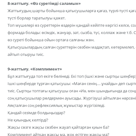
8-жаттығу. «Өз суретімді саламын»
Жаттығудың шарты бойынша қатысушыларға қағаз, түрлі-түсті қаға
түсті борлар таратылуы қажет.
Топ мүшелері өз суреттерін өздерін қандай кейіпте көргісі келсе, со
формада болады: өсімдік, жануар, зат, сызба, түс, коллаж және т.б
өз суреті бойынша ойын ортаға салғаны жөн.
Қатысушылардың салған суреттерін сөзбен мадақтап, көтермелеп, 
айтып отыруы тиіс.
9-жаттығу. «Комплимент»
Бұл жаттығуда топ екіге бөлінеді. Екі топ (ішкі және сыртқы шеңбер
Ішкі шеңберде тұрған қатысушы: «Маған сенің…. ұнайды» деп сыр
тиіс. Сыртқы топтағы қатысушы оған «Иә, мен шындығында да сон
соң қатысушылар рөлдермен ауысады. Жүргізуші айтылған нәрсенің
Аяқталған соң рефлексиялық жұмыстар жүргізіледі.
Қандай сезімде болдыңыздар?
Не қиындық келтірді?
Жақсы сөзге жақсы сөзбен жауап қайтарған қиын ба?
Комплимент айтқан жақсы ма, жоқ естіген жақсы ма?