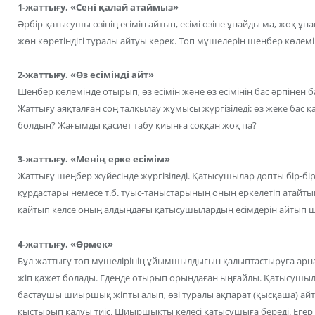
1-жаттығу. «Сені қалай атаймыз»
Әрбір қатысушы өзінің есімін айтып, есімі өзіне ұнайды ма, жоқ ұ
жөн көретіндігі туралы айтуы керек. Топ мүшелерін шеңбер көлем
2-жаттығу. «Өз есімінді айт»
Шеңбер көлемінде отырып, өз есімін және өз есімінің бас әрпінен 
Жаттығу аяқталған соң талқылау жұмысы жүргізіледі: өз жеке бас қ
болдың? Жағымды қасиет табу қиынға соққан жоқ па?
3-жаттығу. «Менің ерке есімім»
Жаттығу шеңбер жүйесінде жүргізіледі. Қатысушылар допты бір-бірі
құрдастары немесе т.б. туыс-таныстарының оның еркелетіп атайтын
қайтып келсе оның алдындағы қатысушылардың есімдерін айтып 
4-жаттығу. «Өрмек»
Бұл жаттығу топ мүшелірінің ұйымшылдығын қалыптастыруға ар
жіп қажет болады. Еденде отырып орындаған ыңғайлы. Қатысушыл
бастаушы шиыршық жіпты алып, өзі туралы ақпарат (қысқаша) айт
қыстырып қалуы тиіс. Шиыршықты келесі қатысушыға береді. Егер 