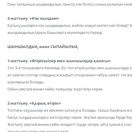
Оны тапқанша шыдамдылық таныту кім болса соның қолынан келе
3-жаттығу. «Кім жылдам»
Қатысушыларға кім шыдамдылық жайлы мақал-мәтел көп біледі? Қ
жылдамдылықтарын бақылауға мүмкіндікте береді.
ШЫНШЫЛДЫҚ және СЫПАЙЫЛЫҚ
1-жаттығу. «Өтірікшілер мен шыншылдар қаласы»
Топ 3-4 топшаларға бөлінеді. Екі топ өтірікшілер мен шыншылдар
ал қалған топтар олардың жасырып отырғанын табуы қажет. Не ж
қоюларына болады.
Ойын аяқталғаннан кейін талқылау жүргізілуі керек.
2-жаттығу. «Қырық өтірік»
Топтағы оқушылар өз еркімен қатысуға болады. тазша баланың жол
басқа тыңдаушыларға жеткізулері керек. Әңгіме арасында бірде б
Жаттығу аяқталғаннан кейін міндетті түрде «өтірік айту қиынға соқ
тақырыпта талқылау жүруі қажет.