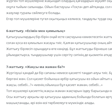
жүрген топ мүшелеріне жақындап олардың қағаздарын мұқият оқы
оқуға тыйым салынады. Ойын бастаушы «Тоқта» деп айтқанда, сол с
жазулар туралы сөйлесуге болады.
Егер топ мүшелеріне түгел оқытқыңыз келмесе, таңдаулы түрде о
6-жаттығу. «Есімін мен қимылың»
Қатысушылардың бір-бірін оңай есте сақтауына көмектесетін жатты
соған қоса өз қимылын жасауы тиіс. Қалған қатысушылар оның ай
Жаттығу бірлесіп орындауға өте көңілді. Бұл жаттығуды бірнеше с
ұйымдастырса, тыңдаушылар үшін сергіту сәтінің де қызметін атқа
7-жаттығу. «Жақсы ма жаман ба?»
Жүргізуші қандай да бір сапаны немесе қасиетті таңдап алуы тиіс. 
бергені жөн. Сол қасиет бойынша әрбір қатысушы өз ойын айтып 
жақсы, себебі…?» «менің ойымша бұл қасиет жаман, себебі…»
Топ мүшелері қасиеттің жақсы-жаман жақтарын іздеу барысында к
Осы жаттығу арқылы әр қатысушы адамның бойында болатын әртүрл
машықтанады, әрі өзін-өзі тәрбиелеуге мүмкіндік алады.