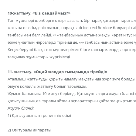
10-жаттығу. «Біз қандаймыз?»
Топ мүшелері шеңберге отырғызылып, бір парақ қағаздан таратыл
жағына өз есімдерін жазып, парақты тігінен екі бөлікке бөлулері тиіс.
таңбасымен белгілейді. «+» таңбасының астына жақсы көретін түсін,
өзіне ұнайтын нәрселерді тіркейді де, «-» таңбасының астына өзіне
Кеңес беруші басқа топ мүшелерімен бірге тапсырмаларды орынд
талқылау жұмыстары жүргізіледі.
11- жаттығу. «Оңай жолдар тығырыққа тірейді»
Аталмыш жаттығуды қорытындылау мақсатында жүргізуге болады. То
білуге қолайлы жаттығу болып табылады.
Жұмыс барысына 10 минут беріледі. Қатысушыларға жауап бланкі т
қатысушының өзі туралы айтқан ақпараттарын қайта жаңғыртып ж
Жауап- бланкі:
1) Қатысушының тренингтік есімі
2) Өзі туралы ақпараты