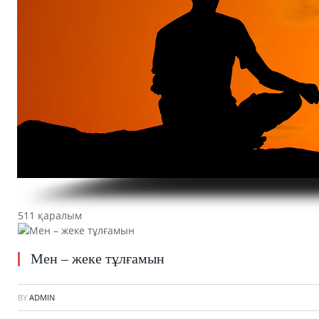
511 қаралым
Мен – жеке тұлғамын
BY
ADMIN