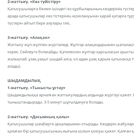
2-жаттығу. «Көз түйістіру»
Қатысушыларға бөлме ішіндегі өз құрбыларының көздерінің түстері
арада қатысушылар көз тістерінің «қоюлануына» қарай қатарға тұ
түстерін айтып бере алулары тиіс.
3-жаттығу. «Алақан»
Жаттығу жұп-жұппен жүргізіледі. Жұптар алақандарымен шапала
керек. Сөйлеуге болмайды. Қателескен жұптар қарсыласын ауысты
жалықпай, ұзақ уақыт шыдай алса, ол адам ұзақ қарым қатынасқа түс
алады).
ШЫДАМДЫЛЫҚ
1-жаттығу. «Тынысты ұстау»
Шыдамдылыққа арналған жаттығулардың алдында жүргізуі қажет. Б
тыныштандырады. 3-5 минут шұғылдануға болады.
2-жаттығу. «Досымның қолы»
Қатысушылар шеңберге арқаларымен отырады. Көздерін жабулары
қалаған бір қатысушысының иығына қолын қоюуы қажет. Қалған қа