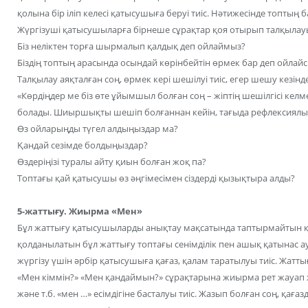
қолына бір іліп келесі қатысушыға беруі тиіс. Нәтижесінде топтың
Жүргізуші қатысушыларға бірнеше сұрақтар қоя отырып талқылауы
Біз неліктен торға шырмалып қалдық деп ойлаймыз?
Біздің топтың арасында осындай көрінбейтін өрмек бар деп ойлай
Талқылау аяқталған соң, өрмек кері шешілуі тиіс, егер шешу кезін
«Көрдіңдер ме біз өте ұйымшыл болған соң – жіптің шешілгісі келме
болады. Шиыршықты шешіп болғаннан кейін, тағыда рефлексиялық
Өз ойларыңды түгел алдыңыздар ма?
Қандай сезімде болдыңыздар?
Өздеріңізі туралы айту қиын болған жоқ па?
Топтағы қай қатысушы өз әңгімесімен сіздерді қызықтыра алды?
5-жаттығу. Жиырма «Мен»
Бұл жаттығу қатысушыларды анықтау мақсатында таптырмайтын құ
қолданылатын бұл жаттығу топтағы сенімділік пен ашық қатынас а
жүргізу үшін әрбір қатысушыға қағаз, қалам таратылуы тиіс. Жат
«Мен кіммін?» «Мен қандаймын?» сұрақтарына жиырма рет жауап жа
және т.б. «мен …» есімдігіне басталуы тиіс. Жазып болған соң, қаға