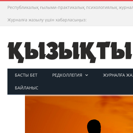
Республикалық ғылыми-практикалық психологиялық журна
Журналға жазылу үшін хабарласыңыз:
БАСТЫ БЕТ
РЕДКОЛЛЕГИЯ
ЖУРНАЛҒА ЖАЗ
БАЙЛАНЫС