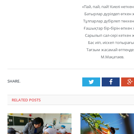
«Пай, пай, пай! Киелі неткен
Батырлар дүрілдеп өткен 
Тұлпарлар дүбірлеп төккен
Ғашықтар бір-бірін өпкен 
Сарылып сал-сері кеткен 
Бас иіп, иіскеп топырағы
Тағзым жасамай өтпеңде
М.Мақатаев.
SHARE.
Twitter
Faceboo
RELATED POSTS