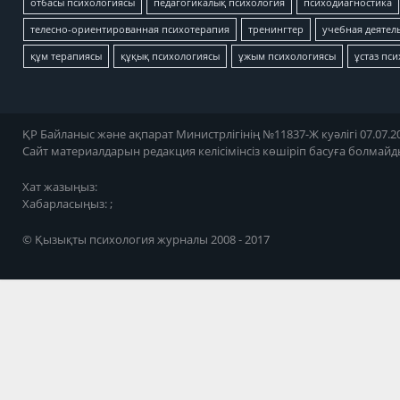
отбасы психологиясы
педагогикалық психология
психодиагностика
телесно-ориентированная психотерапия
тренингтер
учебная деятел
құм терапиясы
құқық психологиясы
ұжым психологиясы
ұстаз пс
ҚР Байланыс және ақпарат Министрлігінің №11837-Ж куәлігі 07.07.20
Сайт материалдарын редакция келісімінсіз көшіріп басуға болмайд
Хат жазыңыз:
Хабарласыңыз: ;
© Қызықты психология журналы 2008 - 2017