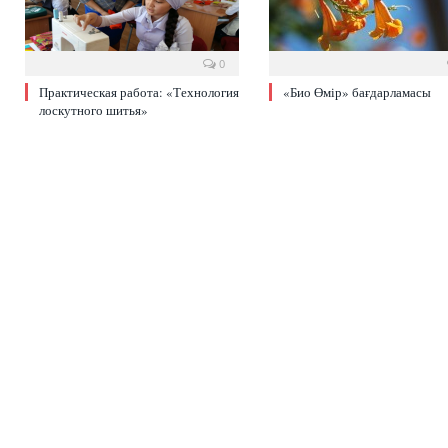
0
Практическая работа: «Технология
«Био Өмір» бағдарламасы
лоскутного шитья»