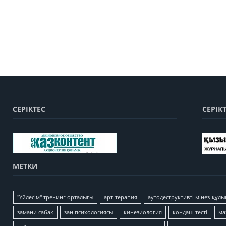
СЕРІКТЕС
СЕРІК
МЕТКИ
"Үйлесім" тренинг орталығы
арт-терапия
аутодеструктивті мінез-құлы
замани сабақ
заң психологиясы
кинезиология
кондаш тесті
ма