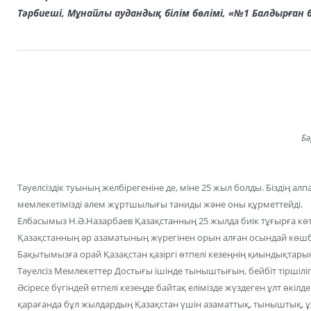
Тәрбиеші, Мұнайлы аудандық білім бөлімі, «№1 Балдырған
Бә
Тәуелсіздік туының желбірегеніне де, міне 25 жыл болды. Біздің а
мемлекетімізді әлем жұртшылығы таниды және оны құрметтейді.
Елбасымыз Н.Ә.Назарбаев Қазақстанның 25 жылда биік тұғырға көте
Қазақстанның әр азаматының жүрегінен орын алған осындай кө
Бақытымызға орай Қазақстан қазіргі өтпелі кезеңнің қиындықта
Тәуелсіз Мемлекеттер Достығы ішінде тыныштығын, бейбіт тіршілігін
Әсіресе бүгіндей өтпелі кезеңде байтақ елімізде жүздеген ұлт өкіл
қарағанда бұл жылдардың Қазақстан үшін азаматтық, тыныштық, 