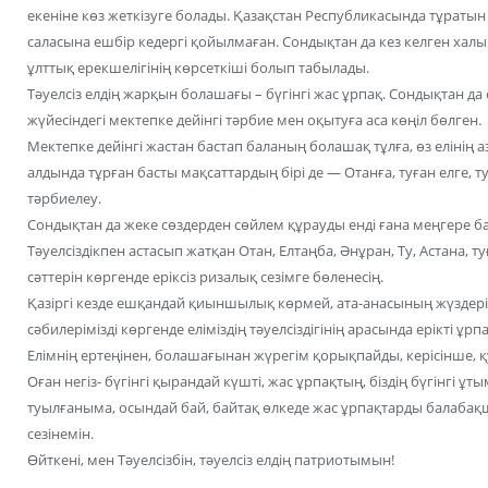
екеніне көз жеткізуге болады. Қазақстан Республикасында тұратын 
саласына ешбір кедергі қойылмаған. Сондықтан да кез келген халық
ұлттық ерекшелігінің көрсеткіші болып табылады.
Тәуелсіз елдің жарқын болашағы – бүгінгі жас ұрпақ. Сондықтан да
жүйесіндегі мектепке дейінгі тәрбие мен оқытуға аса көңіл бөлген.
Мектепке дейінгі жастан бастап баланың болашақ тұлға, өз елінің а
алдында тұрған басты мақсаттардың бірі де — Отанға, туған елге, ту
тәрбиелеу.
Сондықтан да жеке сөздерден сөйлем құрауды енді ғана меңгере ба
Тәуелсіздікпен астасып жатқан Отан, Елтаңба, Әнұран, Ту, Астана, т
сәттерін көргенде еріксіз ризалық сезімге бөленесің.
Қазіргі кезде ешқандай қиыншылық көрмей, ата-анасының жүздері
сәбилерімізді көргенде еліміздің тәуелсіздігінің арасында ерікті ұр
Елімнің ертеңінен, болашағынан жүрегім қорықпайды, керісінше, 
Оған негіз- бүгінгі қырандай күшті, жас ұрпақтың, біздің бүгінгі
туылғаныма, осындай бай, байтақ өлкеде жас ұрпақтарды балабақ
сезінемін.
Өйткені, мен Тәуелсізбін, тәуелсіз елдің патриотымын!