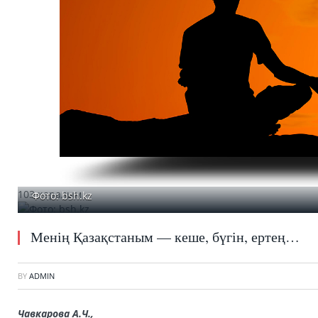
103 қаралым
Фото: bsh.kz
Менің Қазақстаным — кеше, бүгін, ертең…
BY
ADMIN
Чавкарова А.Ч.,