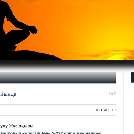
айында
0
ТРЕНИНГТЕР
сұлу Жүсіпқызы
 Байқоңыр қаласындағы №272 орта мектептің