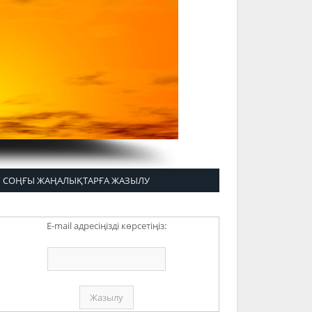
СОҢҒЫ ЖАҢАЛЫҚТАРҒА ЖАЗЫЛУ
E-mail адресіңізді көрсетіңіз: