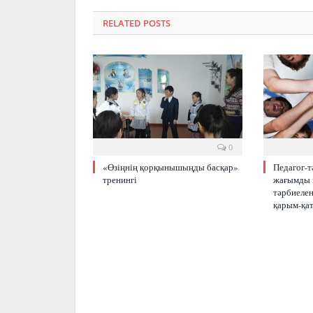
RELATED POSTS
0
«Өзіңнің қорқынышыңды басқар»
Педагог-
тренингі
жағымды к
тәрбиелен
қарым-қат