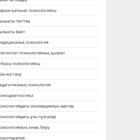
арым-қатынас психологиясы
ызықты тесттер
ызықты факт
едициналық психология
ектептегі психологиялық қызмет
тбасы психологиясы
зін-өзі тану
едагогикалық психология
сиходиагностика
сихологиядағы инновациялық әдістер
сихологиядағы ұлы тұлғалар
сихологиялық кеңес беру
сихотерапия