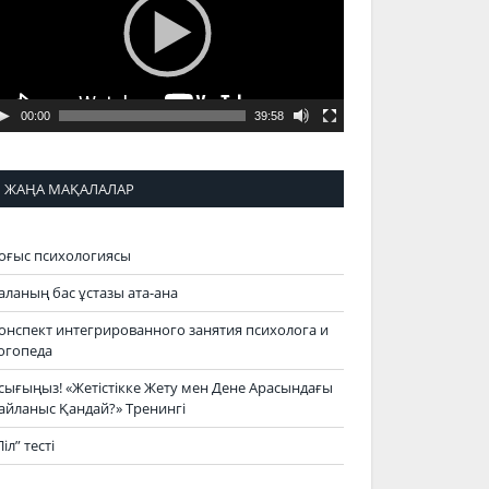
00:00
39:58
ЖАҢА МАҚАЛАЛАР
оғыс психологиясы
аланың бас ұстазы ата-ана
онспект интегрированного занятия психолога и
огопеда
сығыңыз! «Жетістікке Жету мен Дене Арасындағы
айланыс Қандай?» Тренингі
Піл” тесті