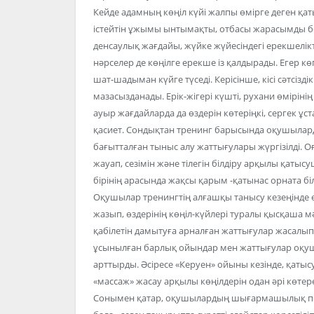
Кейде адамның көңіл күйі жалпы өмірге деген қ
істейтін ұжымы ынтымақты, отбасы жарасымды бол
денсаулық жағдайы, жүйке жүйесіндегі ерекшелікте
нәрселер де көңілге ерекше із қалдырады. Егер көп
шат-шадыман күйге түседі. Керісінше, кісі сәтсіз
мазасызданады. Ерік-жігері күшті, рухани өміріні
ауыр жағдайларда да өздерін көтеріңкі, сергек ұст
қасиет. Сондықтан тренинг барысында оқушыларда
бағытталған тыныс алу жаттығулары жүргізілді. О
жауап, сезімін және тілегін білдіру арқылы қат
бірінің арасында жақсы қарым -қатынас орната біл
Оқушылар тренингтің алғашқы танысу кезеңінде ө
жазып, өздерінің көңіл-күйлері туралы қысқаша м
қабілетін дамытуға арналған жаттығулар жасалы
ұсынылған барлық ойындар мен жаттығулар оқу
арттырды. Әсіресе «Керуен» ойыны кезінде, қатыс
«массаж» жасау арқылы көңілдерін одан әрі көтере 
Сонымен қатар, оқушылардың шығармашылық пен 