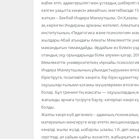
еңбек етіп, адамгершілігі мен ұстаздық шеберлігі ө
келген уақытта кеңесін аямайтын, мектебімізде 1
жатқан – Бекбай Индира Махмутқызы. Ол Қазалы 
ақ көрінген Индираны арманы жетелеп, Алматыға 
институтының «Педагогика және психология» мам
жылдары Абай атындағы Алматы Мемлекеттік унив
мамандығын тәмамдайды. Әрдайым өз білімін үзді
отандық оқу орындарында білім алумен қатар, 2
Мемлекеттік университетінің «Арнайы психологи
Индира Махмутқызының ұйымдастыруымен өткізі
біріктіруге, позитивтік көңілге, бір бірін құрм
оқушылар ғылыми қоғамы мүшелерімен өткізген «М
болар. Бұл тренингтің мақсаты — оқушылардың өз
жағымды арнаға түсіруге баулу, көтеріңкі көңіл-кү
болды.
Жалпы көңіл-күй дегеніміз – адамның психикалық 
материалын меңгеруге әсер ететін эмоционалдық 
көңілді, жылы жүзді, ызбарлы, ызалы, т.б. деп ажы
сергітеді, ал уайым-қайғы жүнжітіп, жабырқатып ж