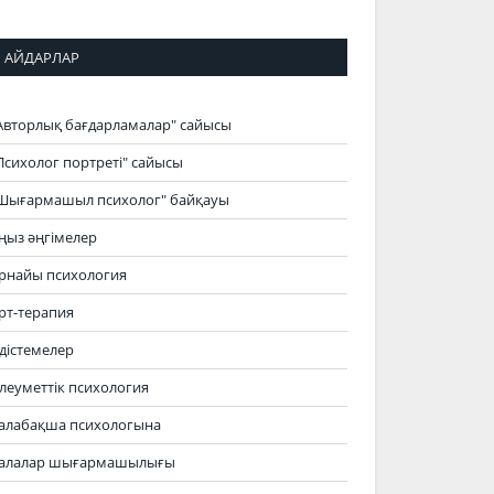
АЙДАРЛАР
Авторлық бағдарламалар" сайысы
Психолог портреті" сайысы
Шығармашыл психолог" байқауы
ңыз әңгімелер
рнайы психология
рт-терапия
дістемелер
леуметтік психология
алабақша психологына
алалар шығармашылығы