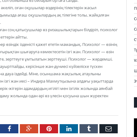
іп, сол бойынша өз ойларын ортаға салды.
әкеліп, оған оқушылар өздерінің тілектерін жасыл
П
дымызда ағаш оқушылардың ақ тілегіне толы, жайқалған
С
.
С
лған соң қатысушылар өз ризашылықтарын білдіріп, психолог
еттерін айтты.
С
 өзіндік ізденісті қажет ететін мамандық. Психолог — өзінің
Т
тығырықтан шығаруға көмектесетін ізгі жан. Психолог — өзін
нуге, зерттеуге ұмтылатын зерттеуші. Психолог — жәрдемші,
Ұ
уыртпайды, керісінше жан-дүниесі күйзеліске түскен
Ш
на дауа іздейді. Міне, осыншама жақсылық атаулыны
Э
н ізгі жан иесі – Индира Махмутқызына алдағы уақыттарда
ік-жігерін адамдардың игілігі мен ізгілік жолында аянбай
аму жолында одан әрі өз үлесін қосуына шын жүректен
В
tter
Facebook
Google+
Pinterest
LinkedIn
Tumblr
Email