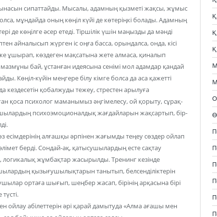
атынасын сипаттайды. Мысалы, адамның қызметі жақсы, жұмыс
Қ
са, мұндайда оның көңіл күйі де көтеріңкі болады. Адамның
рі де көңілге әсер етеді. Тіршілік үшін маңызды да мәнді
Қ
тен айналысып жүрген іс оңға басса, орындалса, онда, кісі
Қ
дікке ұшырап, көздеген мақсатына жете алмаса, қиналып
М
ң мазмұны бай, ұстанған идеясына сенімі мол адамдар қандай
айды. Көңіл-күйін меңгере білу кімге болса да аса қажетті
М
 кездесетін қобалжуды тежеу, стрестен арылуға
О
ған қоса психолог маманымыз әңгімелесу, ой қорыту, сұрақ-
ысушылардың психоэмоционалдық жағдайларын жақсартып, бір-
Ө
ді.
П
з есімдерінің алғашқы әрпінен жағымды теңеу сөздер ойлап
П
әлімет берді. Сондай-ақ, қатысушылардың есте сақтау
п, логикалық жұмбақтар жасырылды. Тренинг кезінде
П
шылардың қызығушылықтарын танытып, белсенділіктерін
П
ушылар ортаға шығып, шеңбер жасап, бірінің арқасына бірі
түсті.
П
ойлау абілеттерін әрі қарай дамытуда «Алма ағашы мен
П