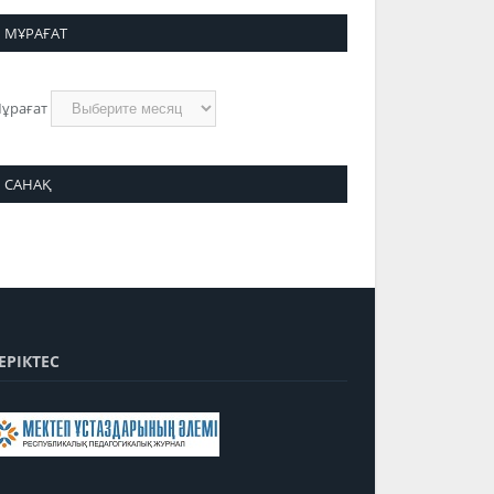
МҰРАҒАТ
ұрағат
САНАҚ
ЕРІКТЕС