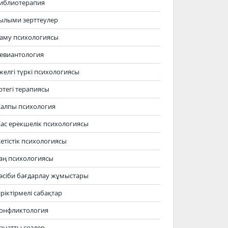
иблиотерапия
ылыми зерттеулер
аму психологиясы
евиантология
желгі түркі психологиясы
ртегі терапиясы
алпы психология
ас ерекшелік психологиясы
етістік психологиясы
аң психологиясы
әсіби бағдарлау жұмыстары
іріктірмелі сабақтар
онфликтология
анатты сөздер