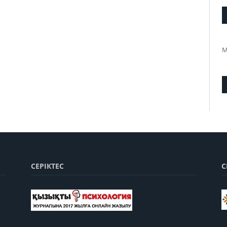
М
СЕРІКТЕС
С