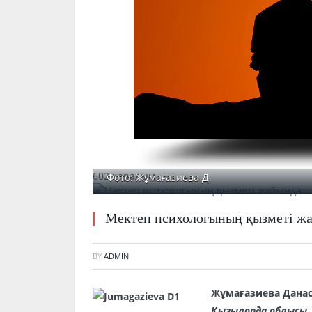
602 қаралым
Фото: Жұмағазиева Д.
Мектеп психологының қызметі ж
BY
ADMIN
Жұмағазиева Дана
Қызылорда облысы,