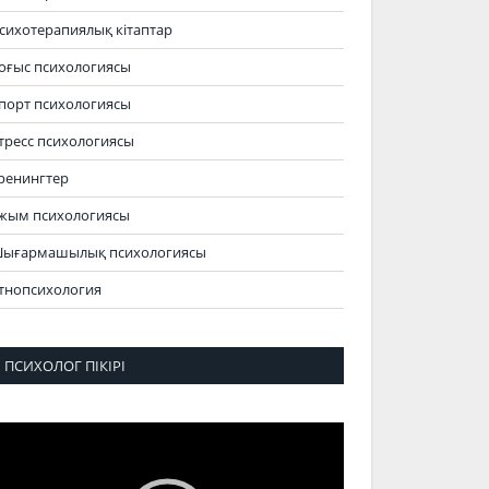
сихотерапиялық кітаптар
оғыс психологиясы
порт психологиясы
тресс психологиясы
ренингтер
жым психологиясы
ығармашылық психологиясы
тнопсихология
ПСИХОЛОГ ПІКІРІ
идеоплеер