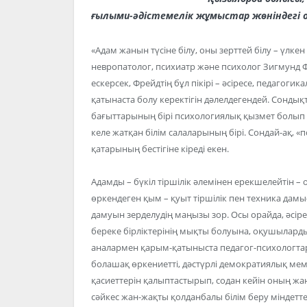
ғылыми-әдістемелік жұмыстар жөніндегі 
«Адам жанын түсіне білу, оны зерттей білу – үлкен
невропатолог, психиатр және психолог Зигмунд 
ескерсек, Фрейдтің бұл пікірі – әсіресе, педагог
қатынаста болу керектігін дәлелдегендей. Сондықт
бағыттарының бірі психологиялық қызмет болып
келе жатқан білім салаларының бірі. Сондай-ақ,
қатарының бестігіне кіреді екен.
Адамды – бүкіл тіршілік әлемінен ерекшелейтін – 
өркендеген қым – қуыт тіршілік пен техника дам
дамуын зерделудің маңызы зор. Осы орайда, әсір
береке бірліктерінің мықты болуына, оқушыларды
аналармен қарым-қатыныста педагог-психологтард
болашақ өркениетті, дәстүрлі демократиялық мем
қасиеттерін қалыптастырып, содан кейін оның жа
сәйкес жан-жақты қолданбалы білім беру міндетт