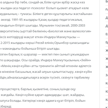
Б
з алдына бір төбе, сондай-ақ білім қуған әрбір жасқа кез
5 жылдан аса педагог-психолог болып қызмет атқарып келе
Ғ
ауданының – тумасы. Білімге деген құштарлығы жастайынан-
Д
әкелді. 1991-95 жылдары Қазақ қыздар педагогикалық
андығын бітіріп шығады. Мұнымен тоқтамай, 2000-2003
Д
ерситетінің сырттай бөлімінің «Биология және валеология»
Е
ксіз жетілдіруді мақсат еткен Индира Махмутқызы —
Е
012-2015 жылдары көрші Ресей елінің Орынбор қаласындағы
я» мамандығы бойынша бітіріп шығады.
Ж
лген барлық іс-шаралар — мектеп пен сынып ұжымдарын
Ж
еттеуге шақырады. Осы орайда, Индира Махмутқызының «Зейін»
енің көңіл-күйім» атты тренингін айтпай өткенім әділетсіз
Ж
 мінезіне басшылық жасай алуын қалыптастыру, көңіл-күйін
З
йдің айналасындағыларға әсерін түсініп, сезінуге тәрбиелеу
К
процестерге, барлық қызметіне, соның ішінде оқу
К
жағдайы. Көңіл күйіне қарап адамдарды: шат, жайдары,
К
ратуға болады. Көтеріңкі көңіл адамға қуат бітіріп, бойын
ібереді.
Қ