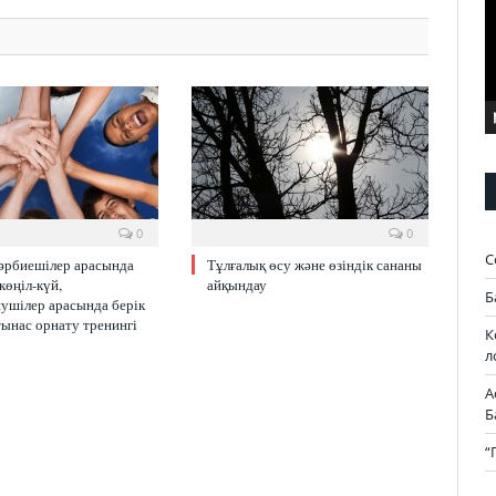
0
0
С
тәрбиешілер арасында
Тұлғалық өсу және өзіндік сананы
өңіл-күй,
айқындау
Б
ушілер арасында берік
ынас орнату тренингі
К
л
А
Б
“