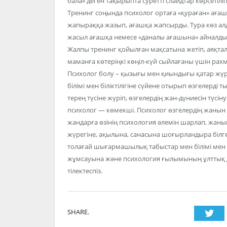
бала» деген тақырыпта суретті слайдтар көрсетіл
Тренинг соңында психолог ортаға «қураған» ағаш 
жапыраққа жазып, ағашқа жапсырды. Тура көз ал
жасыл ағашқа немесе «даналы ағашына» айналды
Жалпы тренинг қойылған мақсатына жетіп, аяқта
маманға көтеріңкі көңіл-күй сыйлағаны үшін рахм
Психолог болу – қызығы мен қиындығы қатар жүрер
білімі мен біліктілігіне сүйене отырып өзгелерді 
терең түсіне жүріп, өзгелердің жан-дүниесін түсі
психолог — көмекші. Психолог өзгелердің жанын а
жандарға өзінің психология әлемін шарлап, жаны
жүрегіне, ақылына, санасына шоғырландыра білге
толағай шығармашылық табыстар мен білімі мен ер
жұмсауына және психология ғылымының ұлттық д
тілектеспіз.
SHARE.
Twi