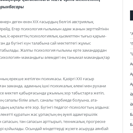
орынбасары
 өнер» деген екен XIX ғасырдың белгілі австриялық
Фрейд. Егер психология ғылымын адам жанын зерттейтінін
"
икалық іс-әрекеттің психологиялық қызметпен тығыз қарым-
ан да бүгінгі күн талабына сай мектептегі жұмыс
"
 табылады. Жалпы психология ғылымы ерте замандардан
"
 «психология» мамандығы әлемдегі ең танымал мамандықтар
А
А
оның ерекше жетілген психикасы. Қазіргі ХХІ ғасыр
А
ыған заманда, адамның ішкі психикалық әлемі мен рухани
есе мектеп қабырғасында ұжымың зор табыстарға жетіп,
Ә
ң сапалы білім алып, саналы тәрбиеде болуына, ата-
Ә
ың ықпалы өте зор. Бүгінгі педагог-психологтың алдына:
Б
лекетті құратын жас ұрпақтың ең әуелі адамгершілік
н сапасын, тән сапасын арттырып, техникалық прогреске
Б
ері қойылады. Осындай міндеттерді жүзеге асыруда аянбай