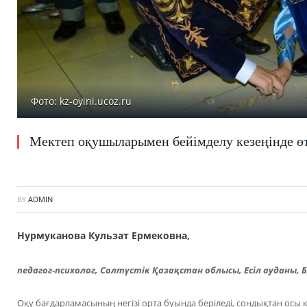
Фото: kz-oyini.ucoz.ru
Мектеп оқушыларымен бейімделу кезеңінде өт
BY
ADMIN
Нурмуканова Кульзат Ермековна,
педагог-психолог, Солтүстік Қазақстан облысы, Есіл ауданы, 
Оқу бағдарламасының негізі орта буында беріледі, сондықтан осы 