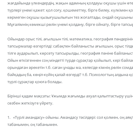
жағдайында үлкендердің, жақын адамның қолдауы оқушы үшін өте 
түрлері үнемі қажет: қол соғу, қошеметтеу, бірге билеу, күлкімен қ
көрмеген оқушы қызығушылығын тез жоғалтады, ондай оқушыны қ
Мұғалімнің көмекші рөлін үнемі қолдану, бірге ойнату, бірге тапс
Ойындар орыс тілі, ағылшын тілі, математика, география пәндерінің
тапсырмалар өзгертілді: сабақпен байланысты ағылшын, орыс тілд
тілге аударылып, көрсету тапсырылды, география пәніне байланысты
Ойын өткізгеннен соң міндетті түрде сұрақтар қойылып, кері байланы
орындаған әрекетін т.б. саған ұнады ма, келесіде кімнің рөлін сомда
байқадың ба, көңіл-күйің қалай өзгерді? т.б. Психологтың алдына
түрлі сұрақтар қоюға болады.
Бірінші қадам мақсаты: Ұжымда жағымды ахуал қалыптастыру үшін
сөзбен жеткізуге үйрету.
1. «Түрлі амандасу» ойыны. Амандасу тәсілдері: сол қолмен, оң ая
табанымен, оң табанымен.