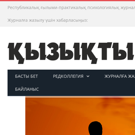
Республикалық ғылыми-практикалық психологиялық журна
Журналға жазылу үшін хабарласыңыз:
БАСТЫ БЕТ
РЕДКОЛЛЕГИЯ
ЖУРНАЛҒА ЖАЗ
БАЙЛАНЫС