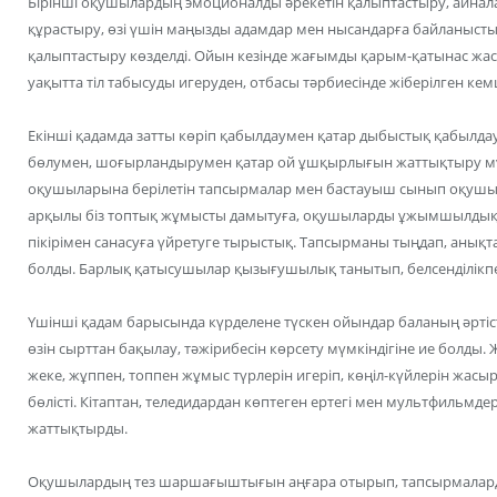
Бірінші оқушылардың эмоционалды әрекетін қалыптастыру, айнала
құрастыру, өзі үшін маңызды адамдар мен нысандарға байланыст
қалыптастыру көзделді. Ойын кезінде жағымды қарым-қатынас жаса
уақытта тіл табысуды игеруден, отбасы тәрбиесінде жіберілген кем
Екінші қадамда затты көріп қабылдаумен қатар дыбыстық қабылдау қ
бөлумен, шоғырландырумен қатар ой ұшқырлығын жаттықтыру мүм
оқушыларына берілетін тапсырмалар мен бастауыш сынып оқушыл
арқылы біз топтық жұмысты дамытуға, оқушыларды ұжымшылдыққа,
пікірімен санасуға үйретуге тырыстық. Тапсырманы тыңдап, анық
болды. Барлық қатысушылар қызығушылық танытып, белсенділікп
Үшінші қадам барысында күрделене түскен ойындар баланың әртістік
өзін сырттан бақылау, тәжірибесін көрсету мүмкіндігіне ие болд
жеке, жұппен, топпен жұмыс түрлерін игеріп, көңіл-күйлерін жа
бөлісті. Кітаптан, теледидардан көптеген ертегі мен мультфильмдерд
жаттықтырды.
Оқушылардың тез шаршағыштығын аңғара отырып, тапсырмаларды 