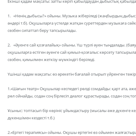
Екінші қадам мақсаты: затты көріп қабылдаудан дыбыстық қабылда
1. «Ненің дыбысы?» ойыны. Музыка жіберіледі (жаңбырдың дыбыс
әндері т.б). Оқушыларға үстелде жатқан суреттерден музыкаға сәйке
сөзбен сипаттап беру тапсырылады.
2. «Әуенге сай қозғалайық» ойыны. Үш түрлі әуен тыңдалады. (бая
оқушыларға естіген әуенге сай қимыл-қозғалыс көрсету тапсырыла
сөзбен, қимылмен жеткізу мүмкіндігі беріледі.
Үшінші қадам мақсаты: өз әрекетін бағалай отырып үйренген тәжі
1.«Шағын театр» Оқушылар кеспедегі рөлді сомдайды: қарт ата, әже
рөл ойнайды, содан соң бірлесіп диалог құрастырады, содан соң т
Ұсыныс: топтасып бір көрініс ұйымдастыру (мысалы әже дүкенге келд
дүкеншімен кездесті т.б.)
2.«Ертегі терапиясы» ойыны. Оқушы ертегіні өз ойымен жалғастыра