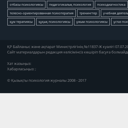
отбасы психологиясы
педагогикалық психология
психодиагностика
телесно-ориентированная психотерапия
тренингтер
учебная деятел
құм терапиясы
құқық психологиясы
ұжым психологиясы
ұстаз пс
ҚР Байланыс және ақпарат Министрлігінің №11837-Ж куәлігі 07.07.20
Сайт материалдарын редакция келісімінсіз көшіріп басуға болмайд
Хат жазыңыз:
Хабарласыңыз: ;
© Қызықты психология журналы 2008 - 2017