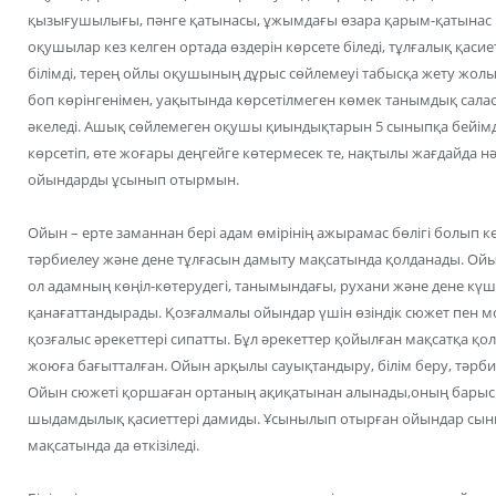
қызығушылығы, пәнге қатынасы, ұжымдағы өзара қарым-қатынас қа
оқушылар кез келген ортада өздерін көрсете біледі, тұлғалық қаси
білімді, терең ойлы оқушының дұрыс сөйлемеуі табысқа жету жолы
боп көрінгенімен, уақытында көрсетілмеген көмек танымдық сала
әкеледі. Ашық сөйлемеген оқушы қиындықтарын 5 сыныпқа бейімдел
көрсетіп, өте жоғары деңгейге көтермесек те, нақтылы жағдайда нә
ойындарды ұсынып отырмын.
Ойын – ерте заманнан бері адам өмірінің ажырамас бөлігі болып к
тәрбиелеу және дене тұлғасын дамыту мақсатында қолданады. Ойын б
ол адамның көңіл-көтерудегі, танымындағы, рухани және дене күш
қанағаттандырады. Қозғалмалы ойындар үшін өзіндік сюжет пен
қозғалыс әрекеттері сипатты. Бұл әрекеттер қойылған мақсатқа қ
жоюға бағытталған. Ойын арқылы сауықтандыру, білім беру, тәрбие
Ойын сюжеті қоршаған ортаның ақиқатынан алынады,оның барысын
шыдамдылық қасиеттері дамиды. Ұсынылып отырған ойындар сын
мақсатында да өткізіледі.