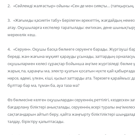
2. «Сөйлемді жалғастыр» ойыны «Сен де мен сияқты… (тапқырсың, көң
3. «Жағымды қасиетін табу» Берілеген әрекеттің, жағдайдың нем
атау. Оқушыларға кеспелер таратылады: емтихан, дене шынықтыру, с
мерекелік кеш.
4. «Серуен». Оқушы басқа бөлмеге серуенге барады. Жүргізуші барл
береді, жан-жағына мұқият қарауды ұсынады, заттардың орналасуы
оқушылармен келесі сұрақтар бойынша әңгіме жүргізіледі: бөлме үлке
жарық па, қараңғы ма, электр қуатын қосатын нүкте қай қабырғада,
нәрсе, әдемі, үлкен, кіші, қызыл заттарды ата. Терезеге қараймыз: 
бұлттар бар ма, тұман ба, ауа таза ма?
Өз бөлмесіне келген оқушылардан серуеннің реттілігі, кездескен затт
бағдарлану біліктері анықталады, серуеннің әсері туралы әңгімел
сақтағандарын айтып беру, қайта жаңғырту біліктіліктері шыңдалады
талдау, біріктіру қалыптасады.