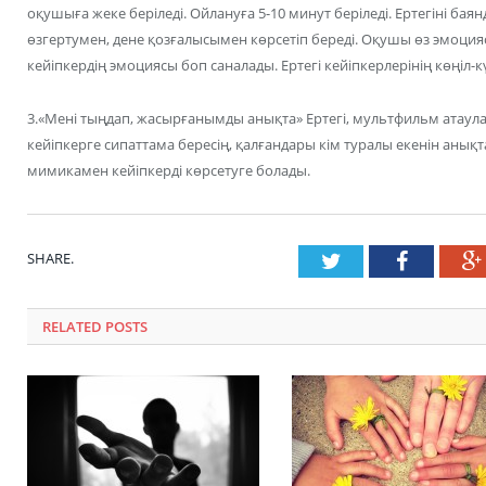
оқушыға жеке беріледі. Ойлануға 5-10 минут беріледі. Ертегіні бая
өзгертумен, дене қозғалысымен көрсетіп береді. Оқушы өз эмоциясы
кейіпкердің эмоциясы боп саналады. Ертегі кейіпкерлерінің көңіл-кү
3.«Мені тыңдап, жасырғанымды анықта» Ертегі, мультфильм атаулар
кейіпкерге сипаттама бересің, қалғандары кім туралы екенін анықт
мимикамен кейіпкерді көрсетуге болады.
SHARE.
Twitter
Faceboo
RELATED POSTS