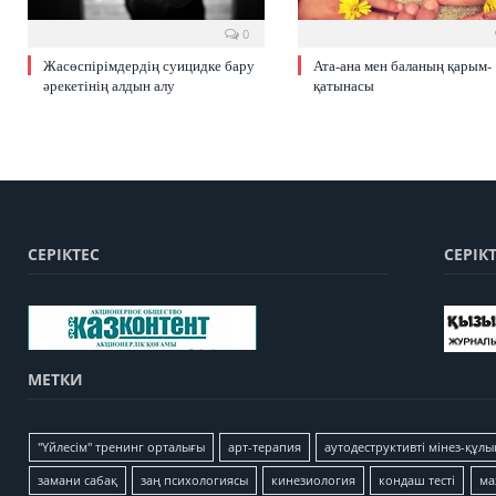
0
Жасөспірімдердің суицидке бару
Ата-ана мен баланың қарым-
әрекетінің алдын алу
қатынасы
СЕРІКТЕС
СЕРІК
МЕТКИ
"Үйлесім" тренинг орталығы
арт-терапия
аутодеструктивті мінез-құлы
замани сабақ
заң психологиясы
кинезиология
кондаш тесті
ма