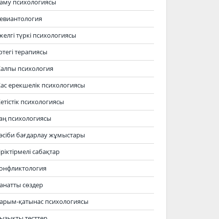
аму психологиясы
евиантология
желгі түркі психологиясы
ртегі терапиясы
алпы психология
ас ерекшелік психологиясы
етістік психологиясы
аң психологиясы
әсіби бағдарлау жұмыстары
іріктірмелі сабақтар
онфликтология
анатты сөздер
арым-қатынас психологиясы
ызықты тесттер