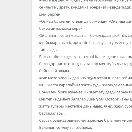
сөйлеуге үйрету, күнделікті іс-әрекет кезінде тіл
мән берген.
«Ойнай білмеген, ойлай да білмейді», «Ойында оз
бекер айтылмаса керек.
Ойынның негізгі мақсаты – балалардың зейінін, сө
құрбыларының іс-әрекетін бағалауға, құрметтеуге,
табылады.
Бала тәрбиесіндегі үлкен мәні бар мәдени шыға
бала қоршаған ортадағы заттар мен құбылыстарды
бейнелей алады.
Ұсақ моториканы дамыту жұмыстарын ерте сәбилік
кіші жаста қарапайым жаттығуды жасауда өлеңме
Сонымен бірге өзіне-өзі қызмет ету дағдыларын қалы
мектепке дейінгі балалар үшін ұсақ моториканы 
жаттығуларм мектепке дайындық, яғни, жазу, сурет
бастамалары.
Саусақ ойындарының нәтижесінде бала нені үйрен
Баланың сөйлеу тілі жетіледі;