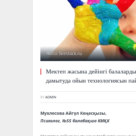
Фото: firestock.ru
Мектеп жасына дейінгі балаларды
дамытуда ойын технологиясын па
BY
ADMIN
Мухлесова Айгүл Кеңесқызы,
Психолог, №55 балабақша КМҚК
Мектепке дейінгі оқыту және тәрбиелеу жұмысынд