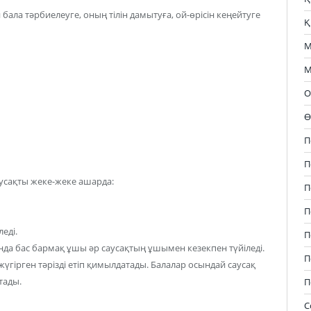
ла тәрбиелеуге, оның тілін дамытуға, ой-өрісін кеңейтуге
Қ
М
М
О
Ө
П
П
аусақты жеке-жеке ашарда:
П
П
еді.
П
нда бас бармақ ұшы әр саусақтың ұшымен кезекпен түйіледі.
П
үгірген тәрізді етіп қимылдатады. Балалар осындай саусақ
тады.
П
С