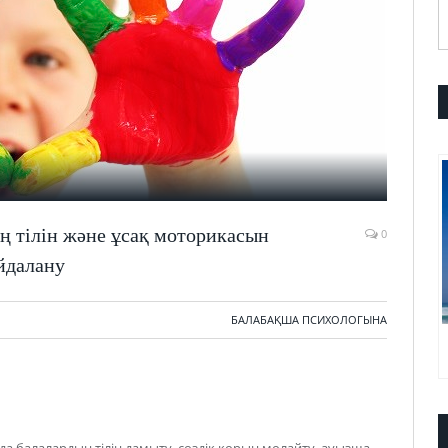
ң тілін және ұсақ моторикасын
0
йдалану
БАЛАБАҚША ПСИХОЛОГЫНА
а балалардың тілін дамыту, сөздік қорын молайту, ауызша