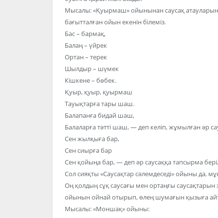
Мысалы: «Қуырмаш» ойынынан саусақ атауларын ба
бағытталған ойын екенін білеміз.
Бас – бармақ,
Балаң – үйрек
Ортан – терек
Шылдыр – шүмек
Кішкене – бөбек.
Қуыр, қуыр, қуырмаш
Тауықтарға тары шаш.
Балапанға бидай шаш,
Балаларға тәтті шаш, — деп келіп, жұмылған әр с
Сен жылқыға бар,
Сен сиырға бар
Сен қойыңа бар, — деп әр саусаққа тапсырма беріл
Сол сияқты «Саусақтар сәлемдеседі» ойыны да, мұ
Оң қолдың сұқ саусағы мен ортаңғы саусақтарын ж
ойынын ойнай отырып, өлең шумағын қызыға ай
Мысалы: «Моншақ» ойыны: