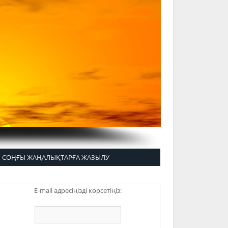
СОҢҒЫ ЖАҢАЛЫҚТАРҒА ЖАЗЫЛУ
E-mail адресіңізді көрсетіңіз: