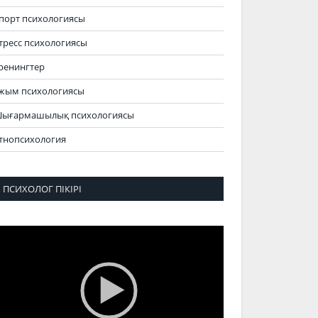
порт психологиясы
тресс психологиясы
ренингтер
жым психологиясы
ығармашылық психологиясы
тнопсихология
ПСИХОЛОГ ПІКІРІ
идеоплеер