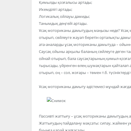
Қимылды қозғалысы артады;
Икемділігі артады;
Логикалық ойлауы дамиды;
Танымдық деңгейі артады.
Ұсақ моториканы дамытудың маңызы неде? Ұсақ 
отырып, сөйлеуге жауап беретін орталықты дамы
ата-аналарды ұсақ моториканы дамытуда – ойы
Саусақ ойыны арқылы баланың сөйлеуге деген та
ойнай отырып, бала саусақтарының қимыл-қозғал
тырысады, үйренген өлең шумақтарын қайталап ай
отырып, оң – сол, жоғары – төмен т.б. түсініктерді
Ұсақ моториканы дамыту әдістемесі мұндай жағдай
Пассивті жаттығу – ұсақ моториканы дамытудың 
Жаттығудың пайдалану мақсаты: сипау, жаймен уқ
буынға қарай жалғасады.