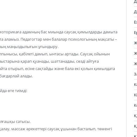
Д
Д
Е
моторикаға адамның бас миында саусақ қимылдарды дамыта
Е
та аламыз. Педагогтар мен балалар психологының мақсаты –
Ж
нның маңыздылығын ұғындыру.
Ж
лпынысы, қабілеті дамып, ынтасы артады. Саусақ ойынын
ыстарына қарап қуанады, шаттанадаы, сөзді айтуға
Ж
та отырып, есіне сақтайды және бала екі қолын қимылдата
З
 бағдарлай алады.
К
да өте тиімді:
К
К
Қ
алғашқы сатысы.
Қ
алау, массаж әрекеттері саусақ ұшынан басталып, төменгі
Қ