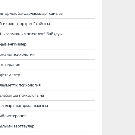
Авторлық бағдарламалар" сайысы
Психолог портреті" сайысы
Шығармашыл психолог" байқауы
ңыз әңгімелер
рнайы психология
рт-терапия
дістемелер
леуметтік психология
алабақша психологына
алалар шығармашылығы
иблиотерапия
ылыми зерттеулер