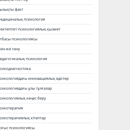
ызықты факт
едициналық психология
ектептегі психологиялық қызмет
тбасы психологиясы
зін-өзі тану
едагогикалық психология
сиходиагностика
сихологиядағы инновациялық әдістер
сихологиядағы ұлы тұлғалар
сихологиялық кеңес беру
сихотерапия
сихотерапиялық кітаптар
оғыс психологиясы