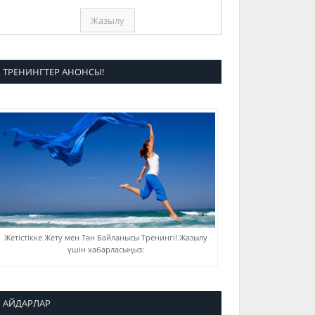
ТРЕНИНГТЕР АНОНСЫ!
Жетістікке Жету мен Тән Байланысы Тренингі! Жазылу
үшін хабарласыңыз:
АЙДАРЛАР