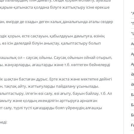
дік қарым-қатынаста қолдана білуге жаттықтыру ісіне ерекше
"
ған, өмірде де озады» деген халық даналығында аталы сөздер
"
"
здік қорын, есте сақтауын, қабылдауын дамытуға, өзінің
 өз ісін дәлелдей білуін анықтау, қалыптастыру болып
А
А
рмашылық ол – саусақ ойыны. Саусақ ойынын ойнай отырып,
А
, жануарларды, ағаштарды және т.б. көптеген бейнелерді
Ә
 шақтан бастаған дұрыс. Ерте жаста және мектепке дейінгі
Ә
н, тақпақ айту, жаттығуларды пайдалану ұсынылады.
птастыру, ілгегін өзі салу, өзі ағыту, бауын байлау, т.б. Ал
Б
дамыту және қолдың икемділігін арттыруға арналған
Б
 салу, түрлі түсті қағаздарды бояп үйренудің алғашқы
Б
еді:
Ғ