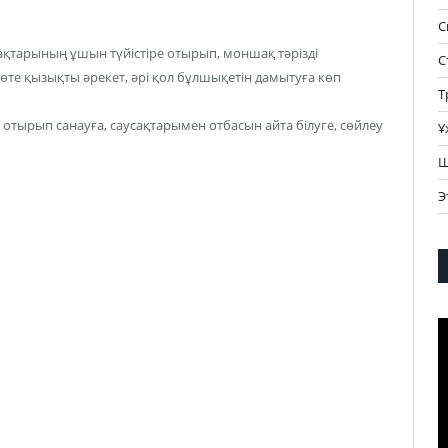
С
ақтарының ұшын түйістіре отырып, моншақ тәрізді
С
 өте қызықты әрекет, әрі қол бұлшықетін дамытуға көп
Т
 отырып санауға, саусақтарымен отбасын айта білуге, сөйлеу
Ұ
Ш
Э
В