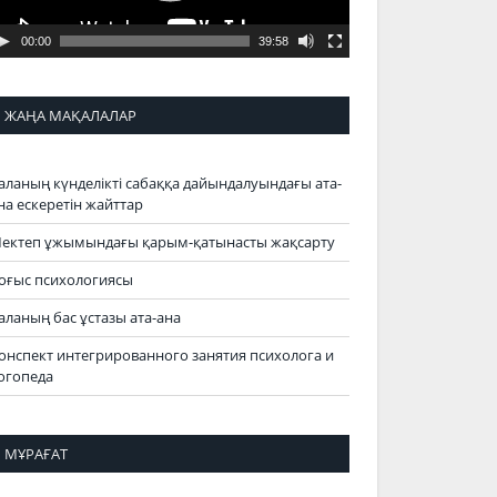
00:00
39:58
ЖАҢА МАҚАЛАЛАР
аланың күнделікті сабаққа дайындалуындағы ата-
на ескеретін жайттар
ектеп ұжымындағы қарым-қатынасты жақсарту
оғыс психологиясы
аланың бас ұстазы ата-ана
онспект интегрированного занятия психолога и
огопеда
МҰРАҒАТ