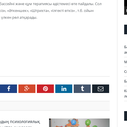
ассейні және құм терапиясы әдістемесі өте пайдалы. Сол
», «Әткеншек», «Штрихта», «Ілгекті өткіз» , т.б. ойын
үлкен рөл атқарады.
Б
а
М
С
Б
tter
Facebook
Google+
Pinterest
LinkedIn
Tumblr
Email
К
л