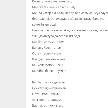
Қызыл, сары, көк моншақ,
Мен жасаймын көп моншақ.
Мұнда қатар екі қолдың бар бармағымен сұқ саус
бейнелейді. Әрі оларды тізбектеп жасау бала үшін
көмегін тигізеді.
Сол сияқты: санамақ «Саусақ ойыны» да тақпақтай
тілін дамытуға да әсерін тигізеді.
Бас бармағым – әкем,
Балаң үйрек – анам,
Ортан терек – ағам,
Шылдыр шүмек – мен,
Кішкене бөбек – сен.
Бір үйде біз нешеуміз?
Бас бармақ – бұл атам,
Сұқ саусақ — бұл әжем,
Ортан қол – әкем,
Аты жоқ – анашым,
Шынамақ – бұл мен.