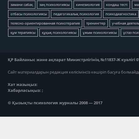
замани сабақ
заң психологиясы
кинезиология
кондаш тесті
ма
отбасы психологиясы
педагогикалық психология
психодиагностика
телесно-ориентированная психотерапия
тренингтер
учебная деятел
құм терапиясы
құқық психологиясы
ұжым психологиясы
ұстаз пс
ҚР Байланыс және ақпарат Министрлігінің №11837-Ж куәлігі 07
Сайт материалдарын редакция келісімінсіз көшіріп басуға болмайд
Хат жазыңыз:
Хабарласыңыз: ;
© Қызықты психология журналы 2008 — 2017