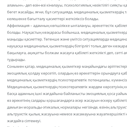
аламын»,- деп өзін-өзі кінәлауы, психологиялық нәзіктілігі сияқты қ
бөгет жасайды, яғни, бұл ситуацияда, медициналық қызметкердің
келешекке бағытталу қасиеттері жеткіліксіз болады.
Аффилиация – адамның көпшілікке ынталануы, әрекеттестік қабілет
болады. Науқастың көзқарасы бойынша, медициналық қызметкердің с
маңызды қасиеттер. Төтенше және үмітсіз ситуацияларда медицинал
науқасқа медициналық қызметкердің білгірлігі толық деген көзқара
бақылауға, ақиқатты болжам жасауға қабілеті жеткілікті деп, сәтті 
тудырады.
Сонымен қатар, медициналық қызметкер маңайындағы әріптестері
эмоциялық қолдау көрсетіп, олардың өз әрекеттерін орындауға қаб
медициналық қызметкердің психотерапевтік потенциалы, күмәнсіз
Медициналық қызметкердің психотерапевтік жәрдем көрсетуінің келес
басқа адамның ішкі жағдайына байланысты эмоциялық қоса уайым
өз әрекетінің салдары қоршағандарға әсер жасауын ескеру қабілеті
дамыған моральды-этикалық нормалары негізінде, өзінің альтруис
альтруистік қылық жасауына немесе жасамауына жауапкершілікті 
жағдайға сілтемеуі.