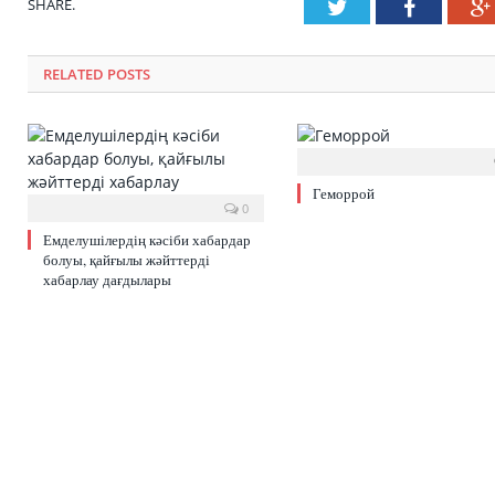
SHARE.
Twitter
Faceboo
RELATED POSTS
Геморрой
0
Емделушілердің кәсіби хабардар
болуы, қайғылы жәйттерді
хабарлау дағдылары