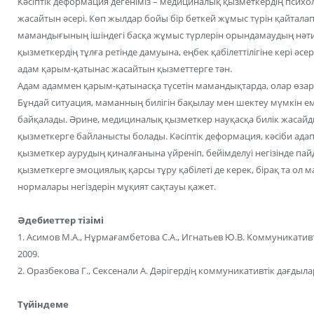
Кәсіптік деформация дегеніміз – медициналық қызметкердің пс
жасайтын әсері. Көп жылдар бойы бір беткей жұмыс түрін қайтала
мамандығының ішіндегі басқа жұмыс түрлерін орындамаудың нәт
қызметкердің тұлға ретінде дамуына, еңбек қабілеттілігіне кері әсер
адам қарым-қатынас жасайтын қызметтерге тән.
Адам адаммен қарым-қатынасқа түсетін мамандықтарда, олар өза
Бұндай ситуация, маманның билігін бақылау мен шектеу мүмкін ем
байқалады. Әрине, медициналық қызметкер науқасқа билік жасай
қызметкерге байланысты болады. Кәсіптік деформация, кәсіби ад
қызметкер аурудың қиналғанына үйреніп, бейімделуі негізінде па
қызметкерге эмоциялық қарсы тұру қабілеті де керек, бірақ та ол 
нормалары негіздерін мұқият сақтауы қажет.
Әдебиеттер тізімі
1. Асимов М.А., Нұрмағамбетова С.А., Игнатьев Ю.В. Коммуникативт
2009.
2. Оразбекова Г., Сексенали А. Дәрігердің коммуникативтік дағдылар
Түйіндеме