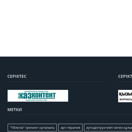
СЕРІКТЕС
СЕРІК
МЕТКИ
"Үйлесім" тренинг орталығы
арт-терапия
аутодеструктивті мінез-құлы