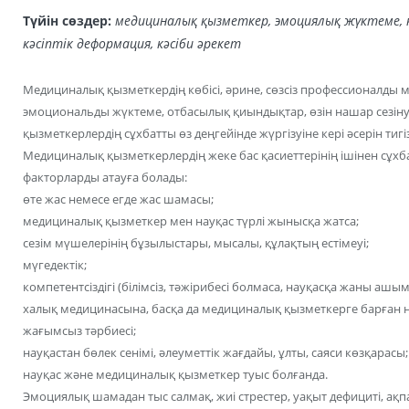
Түйін сөздер:
медициналық қызметкер, эмоциялық жүктеме, 
кәсіптік деформация, кәсіби әрекет
Медициналық қызметкердің көбісі, әрине, сөзсіз профессионалды
эмоциональды жүктеме, отбасылық қиындықтар, өзін нашар сезінуі
қызметкерлердің сұхбатты өз деңгейінде жүргізуіне кері әсерін тигіз
Медициналық қызметкерлердің жеке бас қасиеттерінің ішінен сұхбатқ
факторларды атауға болады:
өте жас немесе егде жас шамасы;
медициналық қызметкер мен науқас түрлі жынысқа жатса;
сезім мүшелерінің бұзылыстары, мысалы, құлақтың естімеуі;
мүгедектік;
компетентсіздігі (білімсіз, тәжірибесі болмаса, науқасқа жаны ашым
халық медицинасына, басқа да медициналық қызметкерге барған н
жағымсыз тәрбиесі;
науқастан бөлек сенімі, әлеуметтік жағдайы, ұлты, саяси көзқарасы;
науқас және медициналық қызметкер туыс болғанда.
Эмоциялық шамадан тыс салмақ, жиі стрестер, уақыт дефициті, ақпа