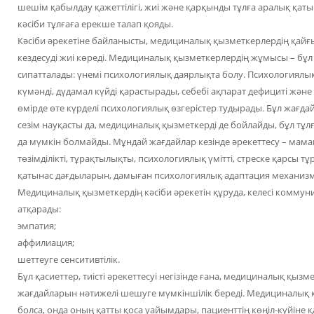
шешім қабылдау қажеттілігі, жиі және қарқынды тұлға аралық қат
кәсіби тұлғаға ерекше талап қояды.
Кәсіби әрекетіне байланысты, медициналық қызметкерлердің қайғы-
кездесуді жиі көреді. Медициналық қызметкерлердің жұмысы – бұл 
сипатталады: үнемі психологиялық даярлықта болу. Психологиялы
күмәнді, дүдамал күйді қарастырады, себебі ақпарат дефициті және
өмірде өте күрделі психологиялық өзгерістер тудырады. Бұл жағ
сезім науқасты да, медициналық қызметкерді де бойлайды, бұл тұ
да мүмкін болмайды. Мұндай жағдайлар кезінде әрекеттесу – ма
төзімділікті, тұрақтылықты, психологиялық үмітті, стреске қарсы тұ
қатынас дағдыларын, дамыған психологиялық адаптация механизмд
Медициналық қызметкердің кәсіби әрекетін құруда, келесі коммун
атқарады:
эмпатия;
аффилиация;
шеттеуге сенситивтілік.
Бұл қасиеттер, тиісті әрекеттесуі негізінде ғана, медициналық қы
жағдайларын нәтижелі шешуге мүмкіншілік береді. Медициналық
болса, онда оның қатты қоса уайымдары, пациенттің көңіл-күйіне қа