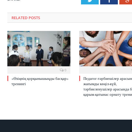
RELATED POSTS
0
«Өзіңнің қорқынышыңды басқар»
Педагог-тәрбиешілер арасы
тренингі
жағымды көңіл-күй,
тәрбиеленушілер арасында б
қарым-қатынас орнату трени