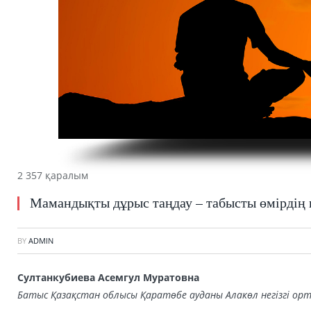
2 357 қаралым
Мамандықты дұрыс таңдау – табысты өмірдің 
BY
ADMIN
Султанкубиева Асемгул Муратовна
Батыс Қазақстан облысы Қаратөбе ауданы Алакөл негізгі орт