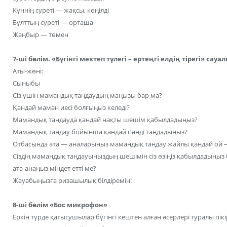
Күннің суреті — жақсы, көңілді
Бұлттың суреті — орташа
Жаңбыр — төмен
7-ші бөлім. «Бүгінгі мектеп түлегі – ертеңгі елдің тірегі» сау
Аты-жөні:
Сыныбы
Сіз үшін мамандық таңдаудың маңызы бар ма?
Қандай маман иесі болғыңыз келеді?
Мамандық таңдауда қандай нақты шешім қабылдадыңыз?
Мамандық таңдау бойынша қандай пәнді таңдадыңыз?
Отбасында ата — аналарыңыз мамандық таңдау жайлы қандай ой — 
Сіздің мамандық таңдауыңыздың шешімін сіз өзіңіз қабылдадыңыз 
ата-анаңыз міндет етті ме?
Жауабыңызға ризашылық білдіремін!
8-ші бөлім «Бос микрофон»
Еркін түрде қатысушылар бүгінгі кештен алған әсерлері туралы пікір