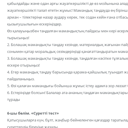
қабылдайды және одан арғы жауапкершілікті де өз мойынына ала
жауапкершілікті талап ететін жұмыс! Мамандық таңдауда ең бірін
арман – тілектеріңе назар аудару керек, тек содан кейін ғана отба
қызығушылығын ескеріңіздер.
Өз қалауыңызбен таңдалған мамандықтың пайдасы мен кері әсерл
тырысыңыз!
2. Болашақ мамандықты таңдау кезінде, материалдық жағынан па
сонымен қатар моральдық сезімдеріңізді қанағаттандыратын мам
3. Болашақ мамандықты таңдау кезінде, таңдалған кәсіпке тұлғалық 
ескере отырыңыз!
4. Егер мамандық таңдау барысында қарама-қайшылық туындап жат
пайдаланыңыз.
5. Өзі қалаған мамандығы бойынша жұмыс істеу адамға зор ләззат 
6. Естеріңізде болсын! Балалар ата-ананың таңдаған мамандықтары
тұрады
6-шы бөлім. «Суретті тест»
Қатысушыларға күн, бұлт, жаңбыр бейнеленген қағаздар таратылады.
суреттердің біреуіне жазады.