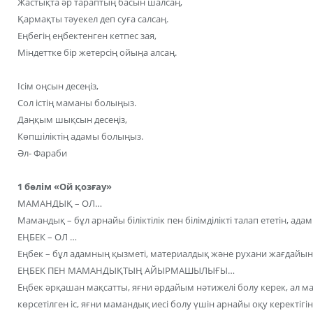
Жастықта әр тараптың басын шалсаң,
Қармақты тәуекел деп суға салсаң.
Еңбегің еңбектенген кетпес зая,
Міндеттке бір жетерсің ойыңа алсаң.
Ісім оңсын десеңіз,
Сол істің маманы болыңыз.
Даңқым шықсын десеңіз,
Көпшіліктің адамы болыңыз.
Әл- Фараби
1 бөлім «Ой қозғау»
МАМАНДЫҚ – ОЛ…
Мамандық – бұл арнайы біліктілік пен білімділікті талап ететін, ада
ЕҢБЕК – ОЛ …
Еңбек – бұл адамның қызметі, материалдық және рухани жағдайын
ЕҢБЕК ПЕН МАМАНДЫҚТЫҢ АЙЫРМАШЫЛЫҒЫ…
Еңбек әрқашан мақсатты, яғни әрдайым нәтижелі болу керек, ал м
көрсетілген іс, яғни мамандық иесі болу үшін арнайы оқу керектігін