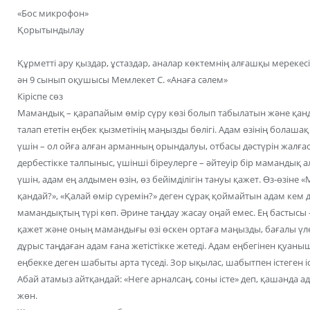
«Бос микрофон»
Қорытындылау
Құрметті ару қыздар, ұстаздар, аналар көктемнің алғашқы мерекесі
ән 9 сынып оқушысы Мемлекет С. «Анаға сәлем»
Кіріспе сөз
Мамандық – қарапайым өмір сүру көзі болып табылатын және қанд
талап ететін еңбек қызметінің маңызды бөлігі. Адам өзінің болашақ 
үшін – ол ойға алған арманның орындалуы, отбасы дәстүрін жалғас
дербестікке талпыныс, үшінші біреулерге – әйтеуір бір мамандық а
үшін, адам ең алдымен өзін, өз бейімділігін тануы қажет. Өз-өзіне 
қандай?», «Қалай өмір сүремін?» деген сұрақ қоймайтын адам кем 
мамандықтың түрі көп. Әрине таңдау жасау оңай емес. Ең бастысы –
қажет және оның мамандығы өзі өскен ортаға маңызды, бағалы үлес
дұрыс таңдаған адам ғана жетістікке жетеді. Адам еңбегінен қуан
еңбекке деген шабыты арта түседі. Зор ықылас, шабытпен істеген іс 
Абай атамыз айтқандай: «Неге арналсаң, соны істе» деп, қашанда 
жөн.