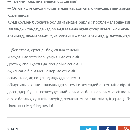
— Тренинг кештің пайдасы болды ма?
— Өзіңіз үшін қандай қорытынды жасадыңыз, ойландыратын жағда
Қорытынды:
Күнді қолмен бүркеуге болмайтындай, барлық проблемалардан қа
мамандық таңдауда қадірменді ата-ана ақыл қосар ақылшысы екені
екеніңізді, яғни ертеңгі күнгі сүйеніш – тірегі екеніңізді ұмытпаңызд
Еңбек етсем, ертеңгі- бақытыма сенемін.
Масқатыма жеткізер- уақытыма сенемін.
Достық іспен қасты да- жеңеріме сенемін,
Ақыл, сана білім мен- өнеріме сенемін.
Арым- таза, ақ көңіл- адалдыққа сенемін,
Абыройлы, ақ ниет- адамдыққа сенемін!- дегендей ел сеніміне кіре
десеңіздер бүгінгі кездесуде апайларымыз бен ағаларымыз айтқан а
алуға барлық күш жігерлеріңді жұмсап, егеменді еліміздің ертеңі
тілектестігімді білдіремін!
SHARE.
Twitter
Faceboo