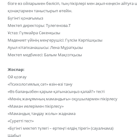
бізге өз ойларымен бөлісіп, тың пікірлері мен ақыл-кеңесін айтуғ
қонақтармен таныстырып өтейін.
Бүгінгі қонағымыз
Мектеп директоры: Тулегенова.Т
Ұстаз: Гүлмайра Сәкенқызы
Мәдениет үйінің меңгерушісі: Гүлсім Кәрпішқызы
Ауыл кітапханашысы: Лена Мұратқызы
Мектеп медбикесі: Балым Мақсотқызы
Жоспар:
Ой қозғау
«Психологиялық сәт» өзін-өзі тану
«Өз балаңызбен қарым-қатынасыңыз қалай?» тесті
«Менің жанұямның мамандығы» оқушылармен пікірлесу
«Маман иелерімен пікірлесу»
«Мамандық таңдау жолы» жаднама
«Суретті тест»
«Бүгінгі мектеп түлегі – ертеңгі елдің тірегі» (сауалнама)
Шабыт