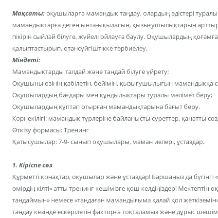
Мақсаты:
оқушыларға мамандық таңдау, олардың әдістері туралы б
мамандықтарға деген ынта-ықыласын, қызығушылықтарын арттыру. 
пікірін сыйлай білуге, жүйелі ойлауға баулу. Оқушылардың қоғамғ
қалыптастырып, отансүйгіштікке тәрбиелеу.
Міндеті:
Мамандықтарды талдай және таңдай білуге үйрету;
Оқушыны өзінің қабілетін, бейімін, қызығушылығын мамандыққа са
Оқушылардың бағдары мен құндылықтары туралы мәлімет беру;
Оқушылардың құптап отырған мамандықтарына бағыт беру.
Көрнекілігі: мамандық түрлеріне байланысты суреттер, қанатты сөз
Өткізу формасы: Тренинг
Қатысушылар: 7-9- сынып оқушылары, маман иелері, ұстаздар.
1. Кіріспе сөз
Құрметті қонақтар, оқушылар және ұстаздар! Баршаңыз да бүгінгі
өмірдің кілті» атты тренинг кешімізге қош келдіңіздер! Мектепті
таңдаймын» немесе «таңдаған мамандығыма қалай қол жеткіземін
таңдау кезінде ескерілетін факторға тоқталамыз және дұрыс шешім