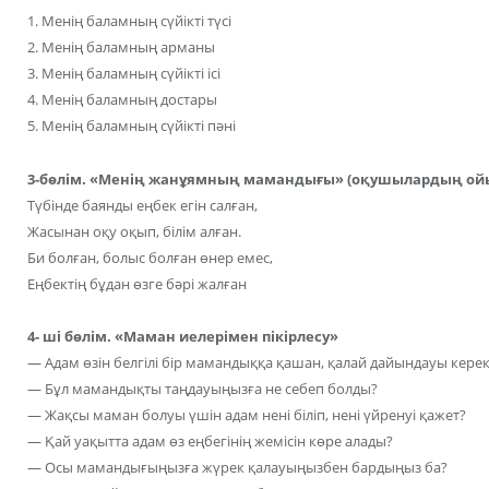
1. Менің баламның сүйікті түсі
2. Менің баламның арманы
3. Менің баламның сүйікті ісі
4. Менің баламның достары
5. Менің баламның сүйікті пәні
3-бөлім. «Менің жанұямның мамандығы» (оқушылардың ой
Түбінде баянды еңбек егін салған,
Жасынан оқу оқып, білім алған.
Би болған, болыс болған өнер емес,
Еңбектің бұдан өзге бәрі жалған
4- ші бөлім. «Маман иелерімен пікірлесу»
— Адам өзін белгілі бір мамандыққа қашан, қалай дайындауы кере
— Бұл мамандықты таңдауыңызға не себеп болды?
— Жақсы маман болуы үшін адам нені біліп, нені үйренуі қажет?
— Қай уақытта адам өз еңбегінің жемісін көре алады?
— Осы мамандығыңызға жүрек қалауыңызбен бардыңыз ба?