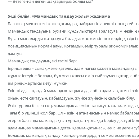
— Әттеген-ай деген шақтарыңыз болды ма?
5-ші бөлім. «Мамандық таңдау жолы» жаднама
Баланың мектептегі және қоғамдық пайдалы іс-әрекеті оның кейін 
Мамандық таңдауына, рухани құндылықтарға араласуға, мінезінің қ
Бұған мыналарды жатқызуға болады: жас жеткіншектердің қазіргі на
позициясының қорғай алуы, қоғамдық өмір туралы экономикалық жә
дамтуы.
Мамандық таңдаудың екі тәсілі бар:
Бірінші әдісі – сынақ және қателік, адам нағыз қажетті мамандықты
жұмыс істеуіне болады, бұл оған жақсы өмір сыйлаумен қатар, ең
өмірінің жартысы кетуі мүмкін.
Екінші әдіс – қандай мамандық таңдаса да, әрбір адамға қажетті өзі
ойын, есте сақтауын, қабылдауын, жүйке жүйесінің қалыбын білу.
Өзің туралы білген соң, мамандық әлеміне танысуға, сол мамандықт
Тағы бір үшінші жол бар. Ол – өзінің ата-анасының немес бабал
егер отбасында мамандықтың ұрпақтан-ұрпаққа берілу дәстүрі болғ
адамның өз мамандығына деген қарым-қатынасы, өз ісіне деген сү
Болашақ мамандық таңдау кезінде үлкендердің көмектескеніне қар