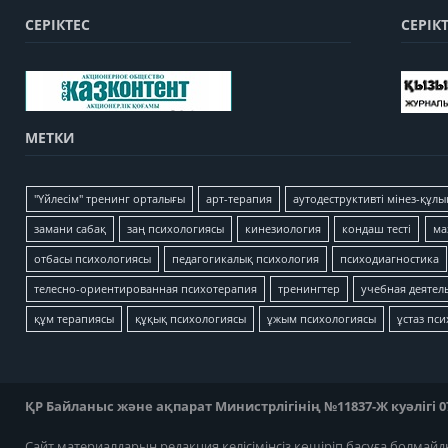
СЕРІКТЕС
СЕРІК
МЕТКИ
"Үйлесім" тренинг орталығы
арт-терапия
аутодеструктивті мінез-құлы
замани сабақ
заң психологиясы
кинезиология
кондаш тесті
ма
отбасы психологиясы
педагогикалық психология
психодиагностика
телесно-ориентированная психотерапия
тренингтер
учебная деятел
құм терапиясы
құқық психологиясы
ұжым психологиясы
ұстаз пс
ҚР Байланыс және ақпарат Министрлігінің №11837-Ж куәлігі 07
Сайт материалдарын редакция келісімінсіз көшіріп басуға болмайд