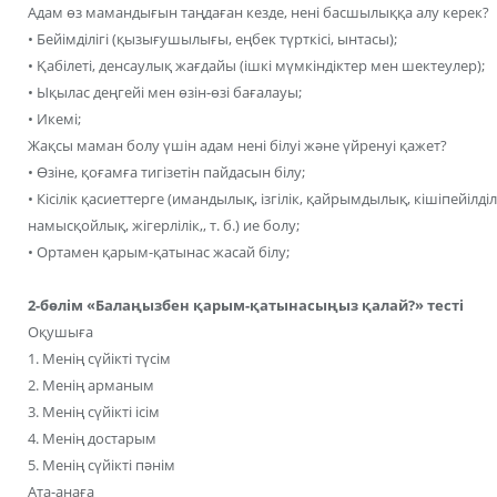
Адам өз мамандығын таңдаған кезде, нені басшылыққа алу керек?
• Бейімділігі (қызығушылығы, еңбек түрткісі, ынтасы);
• Қабілеті, денсаулық жағдайы (ішкі мүмкіндіктер мен шектеулер);
• Ықылас деңгейі мен өзін-өзі бағалауы;
• Икемі;
Жақсы маман болу үшін адам нені білуі және үйренуі қажет?
• Өзіне, қоғамға тигізетін пайдасын білу;
• Кісілік қасиеттерге (имандылық, ізгілік, қайрымдылық, кішіпейілділ
намысқойлық, жігерлілік,, т. б.) ие болу;
• Ортамен қарым-қатынас жасай білу;
2-бөлім «Балаңызбен қарым-қатынасыңыз қалай?» тесті
Оқушыға
1. Менің сүйікті түсім
2. Менің арманым
3. Менің сүйікті ісім
4. Менің достарым
5. Менің сүйікті пәнім
Ата-анаға